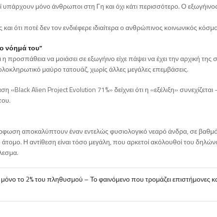
ί υπάρχουν μόνο άνθρωποι στη Γη και όχι κάτι περισσότερο. Ο εξωγήιν
και ότι ποτέ δεν τον ενδιέφερε ιδιαίτερα ο ανθρώπινος κοινωνικός κόσμο
το νόημά του”
ι η προσπάθεια να μοιάσει σε εξωγήινο είχε πάψει να έχει την αρχική της 
ολοκληρωτικό μαύρο τατουάζ, χωρίς άλλες μεγάλες επεμβάσεις.
«Black Alien Project Evolution 71%» δείχνει ότι η «εξέλιξη» συνεχίζεται
του.
μόρφωση αποκαλύπτουν έναν εντελώς φυσιολογικό νεαρό άνδρα, σε βαθμ
ο άτομο. Η αντίθεση είναι τόσο μεγάλη, που αρκετοί ακόλουθοί του δηλών
λεσμα.
 μόνο το 2% του πληθυσμού – Το φαινόμενο που τρομάζει επιστήμονες κ