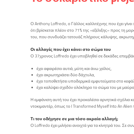
Ο Anthony Loffredo, ο Γάλλος καλλιτέχνης που έχει γίνε
ότι βρίσκεται πλέον στο 71% της «εξέλιξης» προς τη μορ
του, που συνδυάζει τατουάζ πλήρους κάλυψης, ακρωτηρια
Οι αλλαγές που έχει κάνει στο σώμα του
Ο 37χρονος Loffredo έχει υποβληθεί σε δεκάδες επεμβάσ
έχει αφαιρέσει αυτιά, μύτη και άνω χείλος,
έχει ακρωτηριάσει δύο δάχτυλα,
έχει τοποθετήσει υποδερμικά εμφυτεύματα στο κεφάλι
έχει καλύψει σχεδόν ολόκληρο το σώμα του με μαύρο
Η εμφάνιση αυτή του έχει προκαλέσει αρνητικά σχόλια και
ντοκιμαντέρ, όπως το I Transformed Myself Into An Alien 
Τι τον οδήγησε σε μια τόσο ακραία αλλαγή;
Ο Loffredo έχει μιλήσει ανοιχτά για τα κίνητρά του. Σε συν