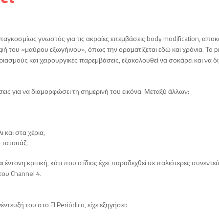
ι παγκοσμίως γνωστός για τις ακραίες επεμβάσεις body modification, απο
φή του «μαύρου εξωγήινου», όπως την οραματίζεται εδώ και χρόνια. Το pr
σμούς και χειρουργικές παρεμβάσεις, εξακολουθεί να σοκάρει και να διχ
εις για να διαμορφώσει τη σημερινή του εικόνα. Μεταξύ άλλων:
 και στα χέρια,
 τατουάζ.
 έντονη κριτική, κάτι που ο ίδιος έχει παραδεχθεί σε παλιότερες συνεντεύ
του Channel 4.
έντευξή του στο El Periódico, είχε εξηγήσει: