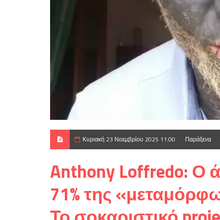
Κυριακή 23 Νοεμβρίου 2025 11:00
Παράξενα
Anthony Loffredo: Ο 
71% της «μεταμόρφω
Το σοκαριστικό proje