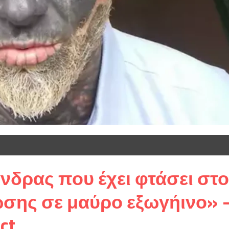
άνδρας που έχει φτάσει στο
σης σε μαύρο εξωγήινο» 
ct