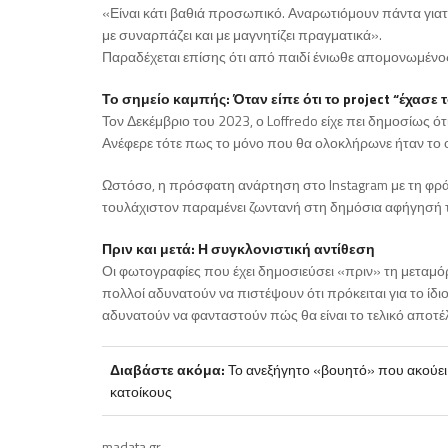
«Είναι κάτι βαθιά προσωπικό. Αναρωτιόμουν πάντα γιατ
με συναρπάζει και με μαγνητίζει πραγματικά».
Παραδέχεται επίσης ότι από παιδί ένιωθε απομονωμένος 
Το σημείο καμπής: Όταν είπε ότι το project “έχασε 
Τον Δεκέμβριο του 2023, ο Loffredo είχε πει δημοσίως ότ
Ανέφερε τότε πως το μόνο που θα ολοκλήρωνε ήταν το 
Ωστόσο, η πρόσφατη ανάρτηση στο Instagram με τη φράση 
τουλάχιστον παραμένει ζωντανή στη δημόσια αφήγησή 
Πριν και μετά: Η συγκλονιστική αντίθεση
Οι φωτογραφίες που έχει δημοσιεύσει «πριν» τη μετα
πολλοί αδυνατούν να πιστέψουν ότι πρόκειται για το ίδι
αδυνατούν να φανταστούν πώς θα είναι το τελικό αποτέ
Διαβάστε ακόμα:
Το ανεξήγητο «βουητό» που ακούει
κατοίκους
madata.gr