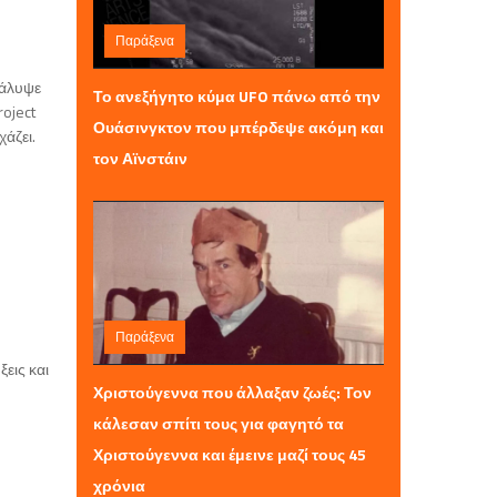
Παράξενα
Κυριακή 28 Δεκεμβρίου 2025 23:35
κάλυψε
Το ανεξήγητο κύμα UFO πάνω από την
oject
Ουάσινγκτον που μπέρδεψε ακόμη και
άζει.
τον Αϊνστάιν
Παράξενα
ξεις και
Παρασκευή 26 Δεκεμβρίου 2025 08:50
Χριστούγεννα που άλλαξαν ζωές: Τον
κάλεσαν σπίτι τους για φαγητό τα
Χριστούγεννα και έμεινε μαζί τους 45
χρόνια