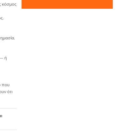
ος κόσμος
ς.
σημασία.
 — ή
ό που
ουν ότι
αι