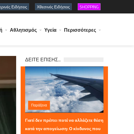
ρινές Ειδήσεις
Χθεσινές Ειδήσεις
SHOPPING
ή
Αθλητισμός
Υγεία
Περισσότερες
ΔΕΙΤΕ ΕΠΙΣΗΣ...
Παράξενα
Κυριακή 29 Μαρτίου 2026 13:57
Γιατί δεν πρέπει ποτέ να αλλάζετε θέση
κατά την απογείωση: Ο κίνδυνος που