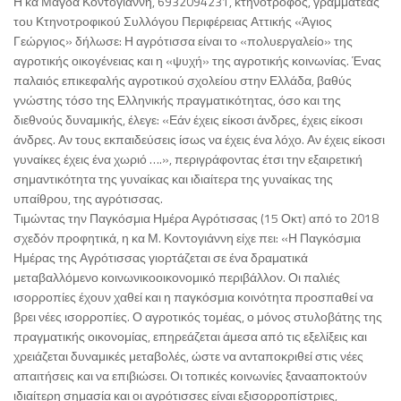
Η κα Μάγδα Κοντογιάννη, 6932094231, κτηνοτρόφος, γραμματέας
του Κτηνοτροφικού Συλλόγου Περιφέρειας Αττικής «Άγιος
Γεώργιος» δήλωσε: Η αγρότισσα είναι το «πολυεργαλείο» της
αγροτικής οικογένειας και η «ψυχή» της αγροτικής κοινωνίας. Ένας
παλαιός επικεφαλής αγροτικού σχολείου στην Ελλάδα, βαθύς
γνώστης τόσο της Ελληνικής πραγματικότητας, όσο και της
διεθνούς δυναμικής, έλεγε: «Εάν έχεις είκοσι άνδρες, έχεις είκοσι
άνδρες. Αν τους εκπαιδεύσεις ίσως να έχεις ένα λόχο. Αν έχεις είκοσι
γυναίκες έχεις ένα χωριό ….», περιγράφοντας έτσι την εξαιρετική
σημαντικότητα της γυναίκας και ιδιαίτερα της γυναίκας της
υπαίθρου, της αγρότισσας.
Τιμώντας την Παγκόσμια Ημέρα Αγρότισσας (15 Οκτ) από το 2018
σχεδόν προφητικά, η κα Μ. Κοντογιάννη είχε πει: «Η Παγκόσμια
Ημέρας της Αγρότισσας γιορτάζεται σε ένα δραματικά
μεταβαλλόμενο κοινωνικοοικονομικό περιβάλλον. Οι παλιές
ισορροπίες έχουν χαθεί και η παγκόσμια κοινότητα προσπαθεί να
βρει νέες ισορροπίες. Ο αγροτικός τομέας, ο μόνος στυλοβάτης της
πραγματικής οικονομίας, επηρεάζεται άμεσα από τις εξελίξεις και
χρειάζεται δυναμικές μεταβολές, ώστε να ανταποκριθεί στις νέες
απαιτήσεις και να επιβιώσει. Οι τοπικές κοινωνίες ξανααποκτούν
ιδιαίτερη σημασία και οι αγρότισσες είναι εξισορροπίστριες,