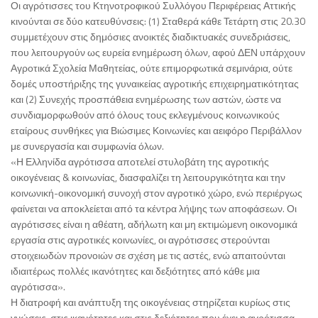
Οι αγρότισσες του Κτηνοτροφικού Συλλόγου Περιφέρειας Αττικής
κινούνται σε δύο κατευθύνσεις: (1) Σταθερά κάθε Τετάρτη στις 20.30
συμμετέχουν στις δημόσιες ανοικτές διαδικτυακές συνεδριάσεις,
που λειτουργούν ως ευρεία ενημέρωση όλων, αφού ΔΕΝ υπάρχουν
Αγροτικά Σχολεία Μαθητείας, ούτε επιμορφωτικά σεμινάρια, ούτε
δομές υποστήριξης της γυναικείας αγροτικής επιχειρηματικότητας
και (2) Συνεχής προσπάθεια ενημέρωσης των αστών, ώστε να
συνδιαμορφωθούν από όλους τους εκλεγμένους κοινωνικούς
εταίρους συνθήκες για Βιώσιμες Κοινωνίες και αειφόρο Περιβάλλον
με συνεργασία και συμφωνία όλων.
«Η Ελληνίδα αγρότισσα αποτελεί στυλοβάτη της αγροτικής
οικογένειας & κοινωνίας, διασφαλίζει τη λειτουργικότητα και την
κοινωνική-οικονομική συνοχή στον αγροτικό χώρο, ενώ περιέργως
φαίνεται να αποκλείεται από τα κέντρα λήψης των αποφάσεων. Οι
αγρότισσες είναι η αθέατη, αδήλωτη και μη εκτιμώμενη οικονομικά
εργασία στις αγροτικές κοινωνίες, οι αγρότισσες στερούνται
στοιχειωδών προνοιών σε σχέση με τις αστές, ενώ απαιτούνται
ιδιαιτέρως πολλές ικανότητες και δεξιότητες από κάθε μια
αγρότισσα».
Η διατροφή και ανάπτυξη της οικογένειας στηρίζεται κυρίως στις
γνώσεις, στις ικανότητες και στις δεξιότητες που έχει η αγρότισσα.