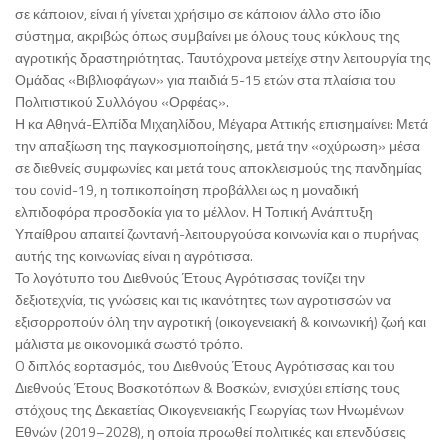
σε κάποιον, είναι ή γίνεται χρήσιμο σε κάποιον άλλο στο ίδιο
σύστημα, ακριβώς όπως συμβαίνει με όλους τους κύκλους της
αγροτικής δραστηριότητας. Ταυτόχρονα μετείχε στην λειτουργία της
Ομάδας «Βιβλιοφάγων» για παιδιά 5-15 ετών στα πλαίσια του
Πολιτιστικού Συλλόγου «Ορφέας».
Η κα Αθηνά-Ελπίδα Μιχαηλίδου, Μέγαρα Αττικής επισημαίνει: Μετά
την απαξίωση της παγκοσμιοποίησης, μετά την «οχύρωση» μέσα
σε διεθνείς συμφωνίες και μετά τους αποκλεισμούς της πανδημίας
του covid-19, η τοπικοποίηση προβάλλει ως η μοναδική
ελπιδοφόρα προσδοκία για το μέλλον. Η Τοπική Ανάπτυξη
Υπαίθρου απαιτεί ζωντανή-λειτουργούσα κοινωνία και ο πυρήνας
αυτής της κοινωνίας είναι η αγρότισσα.
Το λογότυπο του Διεθνούς Έτους Αγρότισσας τονίζει την
δεξιοτεχνία, τις γνώσεις και τις ικανότητες των αγροτισσών να
εξισορροπούν όλη την αγροτική (οικογενειακή & κοινωνική) ζωή και
μάλιστα με οικονομικά σωστό τρόπο.
O διπλός εορτασμός, του Διεθνούς Έτους Αγρότισσας και του
Διεθνούς Έτους Βοσκοτόπων & Βοσκών, ενισχύει επίσης τους
στόχους της Δεκαετίας Οικογενειακής Γεωργίας των Ηνωμένων
Εθνών (2019–2028), η οποία προωθεί πολιτικές και επενδύσεις