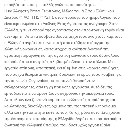
ακροβάτισσες και με πολλές γνώσεις και ικανότητες.
Η κα Άλκηστη Βίτσα, Γεωπόνος, Μέλος του Δ.Σ του Ελληνικού
Δικτύου ΦΙΛΟΙ ΤΗΣ ΦΥΣΗΣ στον πρόλογο του ημερολογίου που
είναι αφιερωμένο στο Διεθνές Έτος Αγρότισσας αναγράφει: Στην
Ελλάδα, η συνεισφορά της αγρότισσας στον πρωτογενή τομέα είναι
ανεκτίμητη. Από τα δύσβατα βουνά, μέχρι τους ανοιχτούς κάμπους,
η Ελληνίδα αγρότισσα είναι αυτή που στάθηκε στήριγμα της
ελληνικής οικογένειας και ταυτόχρονα κράτησε ζωντανή την
αγροτική παραγωγή και την αγροτική κοινωνία στους δύσκολους
καιρούς όπου ο αντρικός πληθυσμός έλειπε στον πόλεμο. Μία
εργασία επίπονη, απαιτητική, εκτεθειμένη στις καιρικές συνθήκες,
που συχνά θεωρείται «αντρική δουλειά», κι όμως τόσο κομβική για
την κοινωνία. Οι γυναίκες αυτές συχνά θεωρούνταν
σκληροτράχηλες, σαν τη γη που καλλιεργούσαν. Αυτό δεν τις
εμπόδισε ποτέ να φροντίζουν συγχρόνως την οικογένεια τους.
Αποτελούν ένα ζωντανό κομμάτι της ελληνικής παράδοσης και
κουλτούρας, διασώζοντας όχι μόνο την πολιτιστική κληρονομιά
αλλά και την ταυτότητα κάθε τόπου. Και όχι μόνο αυτό. Στα χρόνια
της έντονης αστικοποίησης, η Ελληνίδα Αγρότισσα κρατάει ακόμα
ζωντανή την ελληνική ύπαιθρο, που δυστυχώς αργοπεθαίνει.