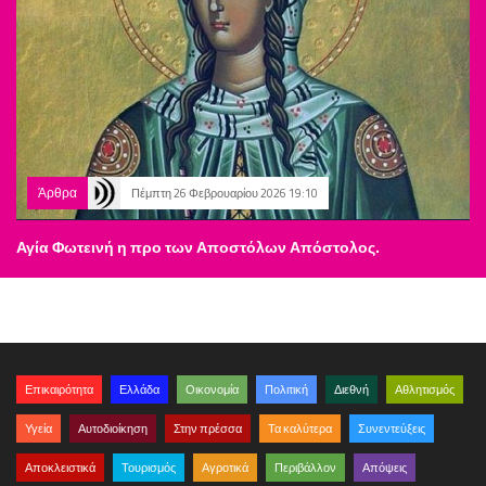
Άρθρα
Πέμπτη 26 Φεβρουαρίου 2026 19:10
Αγία Φωτεινή η προ των Αποστόλων Απόστολος.
Επικαιρότητα
Ελλάδα
Οικονομία
Πολιτική
Διεθνή
Αθλητισμός
Υγεία
Αυτοδιοίκηση
Στην πρέσσα
Τα καλύτερα
Συνεντεύξεις
Αποκλειστικά
Τουρισμός
Αγροτικά
Περιβάλλον
Απόψεις