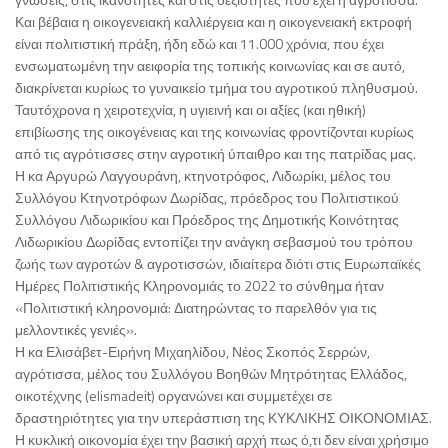
Και βέβαια η οικογενειακή καλλιέργεια και η οικογενειακή εκτροφή
είναι πολιτιστική πράξη, ήδη εδώ και 11.000 χρόνια, που έχει
ενσωματωμένη την αειφορία της τοπικής κοινωνίας και σε αυτό,
διακρίνεται κυρίως το γυναικείο τμήμα του αγροτικού πληθυσμού.
Ταυτόχρονα η χειροτεχνία, η υγιεινή και οι αξίες (και ηθική)
επιβίωσης της οικογένειας και της κοινωνίας φροντίζονται κυρίως
από τις αγρότισσες στην αγροτική ύπαιθρο και της πατρίδας μας.
Η κα Αργυρώ Λαγγουράνη, κτηνοτρόφος, Λιδωρίκι, μέλος του
Συλλόγου Κτηνοτρόφων Δωρίδας, πρόεδρος του Πολιτιστικού
Συλλόγου Λιδωρικίου και Πρόεδρος της Δημοτικής Κοινότητας
Λιδωρικίου Δωρίδας εντοπίζει την ανάγκη σεβασμού του τρόπου
ζωής των αγροτών & αγροτισσών, ιδιαίτερα διότι στις Ευρωπαϊκές
Ημέρες Πολιτιστικής Κληρονομιάς το 2022 το σύνθημα ήταν
«Πολιτιστική κληρονομιά: Διατηρώντας το παρελθόν για τις
μελλοντικές γενιές».
Η κα Ελισάβετ-Ειρήνη Μιχαηλίδου, Νέος Σκοπός Σερρών,
αγρότισσα, μέλος του Συλλόγου Βοηθών Μητρότητας Ελλάδος,
οικοτέχνης (elismadeit) οργανώνει και συμμετέχει σε
δραστηριότητες για την υπεράσπιση της ΚΥΚΛΙΚΗΣ ΟΙΚΟΝΟΜΙΑΣ.
Η κυκλική οικονομία έχει την βασική αρχή πως ό,τι δεν είναι χρήσιμο