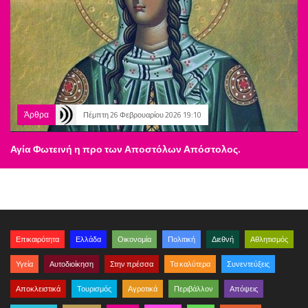
Άρθρα
Πέμπτη 26 Φεβρουαρίου 2026 19:10
Αγία Φωτεινή η προ των Αποστόλων Απόστολος.
Επικαιρότητα
Ελλάδα
Οικονομία
Πολιτική
Διεθνή
Αθλητισμός
Υγεία
Αυτοδιοίκηση
Στην πρέσσα
Τα καλύτερα
Συνεντεύξεις
Αποκλειστικά
Τουρισμός
Αγροτικά
Περιβάλλον
Απόψεις