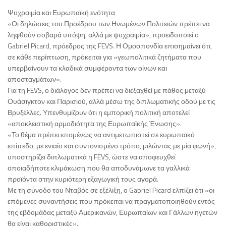
Ψυχραιμία και Ευρωπαϊκή ενότητα
«Οι δηλώσεις του Προέδρου των Ηνωμένων Πολιτειών πρέπει να
ληφθούν σοβαρά υπόψη, αλλά με ψυχραιμία», προειδοποιεί ο
Gabriel Picard, πρόεδρος της FEVS. Η Ομοσπονδία επισημαίνει ότι,
σε κάθε περίπτωση, πρόκειται για «γεωπολιτικά ζητήματα που
υπερβαίνουν τα κλαδικά συμφέροντα των οίνων και
αποσταγμάτων».
Για τη FEVS, ο διάλογος δεν πρέπει να διεξαχθεί με πάθος μεταξύ
Ουάσιγκτον και Παρισιού, αλλά μέσω της διπλωματικής οδού με τις
Βρυξέλλες. Υπενθυμίζουν ότι η εμπορική πολιτική αποτελεί
«αποκλειστική αρμοδιότητα της Ευρωπαϊκής Ένωσης».
«Το θέμα πρέπει επομένως να αντιμετωπιστεί σε ευρωπαϊκό
επίπεδο, με ενιαίο και συντονισμένο τρόπο, μιλώντας με μία φωνή»,
υποστηρίζει διπλωματικά η FEVS, ώστε να αποφευχθεί
οποιαδήποτε κλιμάκωση που θα αποδυνάμωνε τα γαλλικά
προϊόντα στην κυριότερη εξαγωγική τους αγορά.
Με τη σύνοδο του Νταβός σε εξέλιξη, ο Gabriel Picard ελπίζει ότι «οι
επόμενες συναντήσεις που πρόκειται να πραγματοποιηθούν εντός
της εβδομάδας μεταξύ Αμερικανών, Ευρωπαίων και Γάλλων ηγετών
θα είναι καθοριστικές».