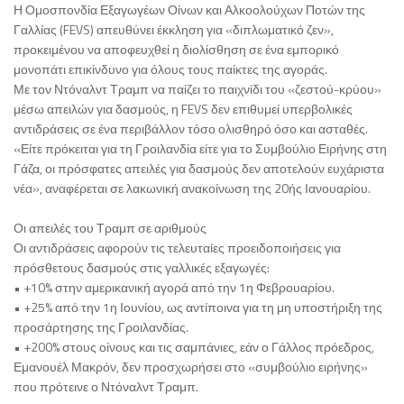
Η Ομοσπονδία Εξαγωγέων Οίνων και Αλκοολούχων Ποτών της
Γαλλίας (FEVS) απευθύνει έκκληση για «διπλωματικό ζεν»,
προκειμένου να αποφευχθεί η διολίσθηση σε ένα εμπορικό
μονοπάτι επικίνδυνο για όλους τους παίκτες της αγοράς.
Με τον Ντόναλντ Τραμπ να παίζει το παιχνίδι του «ζεστού-κρύου»
μέσω απειλών για δασμούς, η FEVS δεν επιθυμεί υπερβολικές
αντιδράσεις σε ένα περιβάλλον τόσο ολισθηρό όσο και ασταθές.
«Είτε πρόκειται για τη Γροιλανδία είτε για το Συμβούλιο Ειρήνης στη
Γάζα, οι πρόσφατες απειλές για δασμούς δεν αποτελούν ευχάριστα
νέα», αναφέρεται σε λακωνική ανακοίνωση της 20ής Ιανουαρίου.
Οι απειλές του Τραμπ σε αριθμούς
Οι αντιδράσεις αφορούν τις τελευταίες προειδοποιήσεις για
πρόσθετους δασμούς στις γαλλικές εξαγωγές:
• +10% στην αμερικανική αγορά από την 1η Φεβρουαρίου.
• +25% από την 1η Ιουνίου, ως αντίποινα για τη μη υποστήριξη της
προσάρτησης της Γροιλανδίας.
• +200% στους οίνους και τις σαμπάνιες, εάν ο Γάλλος πρόεδρος,
Εμανουέλ Μακρόν, δεν προσχωρήσει στο «συμβούλιο ειρήνης»
που πρότεινε ο Ντόναλντ Τραμπ.