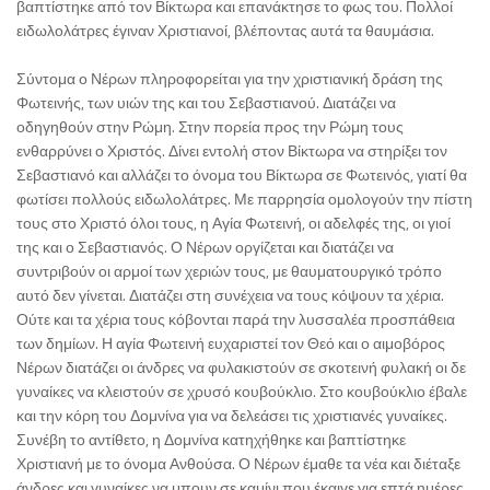
βαπτίστηκε από τον Βίκτωρα και επανάκτησε το φως του. Πολλοί
ειδωλολάτρες έγιναν Χριστιανοί, βλέποντας αυτά τα θαυμάσια.
Σύντομα ο Νέρων πληροφορείται για την χριστιανική δράση της
Φωτεινής, των υιών της και του Σεβαστιανού. Διατάζει να
οδηγηθούν στην Ρώμη. Στην πορεία προς την Ρώμη τους
ενθαρρύνει ο Χριστός. Δίνει εντολή στον Βίκτωρα να στηρίξει τον
Σεβαστιανό και αλλάζει το όνομα του Βίκτωρα σε Φωτεινός, γιατί θα
φωτίσει πολλούς ειδωλολάτρες. Με παρρησία ομολογούν την πίστη
τους στο Χριστό όλοι τους, η Αγία Φωτεινή, οι αδελφές της, οι γιοί
της και ο Σεβαστιανός. Ο Νέρων οργίζεται και διατάζει να
συντριβούν οι αρμοί των χεριών τους, με θαυματουργικό τρόπο
αυτό δεν γίνεται. Διατάζει στη συνέχεια να τους κόψουν τα χέρια.
Ούτε και τα χέρια τους κόβονται παρά την λυσσαλέα προσπάθεια
των δημίων. Η αγία Φωτεινή ευχαριστεί τον Θεό και ο αιμοβόρος
Νέρων διατάζει οι άνδρες να φυλακιστούν σε σκοτεινή φυλακή οι δε
γυναίκες να κλειστούν σε χρυσό κουβούκλιο. Στο κουβούκλιο έβαλε
και την κόρη του Δομνίνα για να δελεάσει τις χριστιανές γυναίκες.
Συνέβη το αντίθετο, η Δομνίνα κατηχήθηκε και βαπτίστηκε
Χριστιανή με το όνομα Ανθούσα. Ο Νέρων έμαθε τα νέα και διέταξε
άνδρες και γυναίκες να μπουν σε καμίνι που έκαιγε για επτά ημέρες