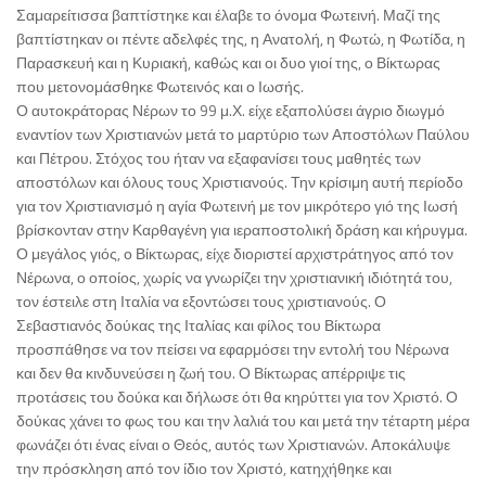
Σαμαρείτισσα βαπτίστηκε και έλαβε το όνομα Φωτεινή. Μαζί της
βαπτίστηκαν οι πέντε αδελφές της, η Ανατολή, η Φωτώ, η Φωτίδα, η
Παρασκευή και η Κυριακή, καθώς και οι δυο γιοί της, ο Βίκτωρας
που μετονομάσθηκε Φωτεινός και ο Ιωσής.
Ο αυτοκράτορας Νέρων το 99 μ.Χ. είχε εξαπολύσει άγριο διωγμό
εναντίον των Χριστιανών μετά το μαρτύριο των Αποστόλων Παύλου
και Πέτρου. Στόχος του ήταν να εξαφανίσει τους μαθητές των
αποστόλων και όλους τους Χριστιανούς. Την κρίσιμη αυτή περίοδο
για τον Χριστιανισμό η αγία Φωτεινή με τον μικρότερο γιό της Ιωσή
βρίσκονταν στην Καρθαγένη για ιεραποστολική δράση και κήρυγμα.
Ο μεγάλος γιός, ο Βίκτωρας, είχε διοριστεί αρχιστράτηγος από τον
Νέρωνα, ο οποίος, χωρίς να γνωρίζει την χριστιανική ιδιότητά του,
τον έστειλε στη Ιταλία να εξοντώσει τους χριστιανούς. Ο
Σεβαστιανός δούκας της Ιταλίας και φίλος του Βίκτωρα
προσπάθησε να τον πείσει να εφαρμόσει την εντολή του Νέρωνα
και δεν θα κινδυνεύσει η ζωή του. Ο Βίκτωρας απέρριψε τις
προτάσεις του δούκα και δήλωσε ότι θα κηρύττει για τον Χριστό. Ο
δούκας χάνει το φως του και την λαλιά του και μετά την τέταρτη μέρα
φωνάζει ότι ένας είναι ο Θεός, αυτός των Χριστιανών. Αποκάλυψε
την πρόσκληση από τον ίδιο τον Χριστό, κατηχήθηκε και