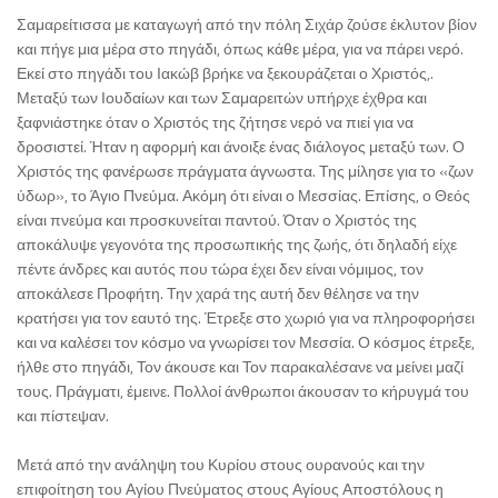
Σαμαρείτισσα με καταγωγή από την πόλη Σιχάρ ζούσε έκλυτον βίον
και πήγε μια μέρα στο πηγάδι, όπως κάθε μέρα, για να πάρει νερό.
Εκεί στο πηγάδι του Ιακώβ βρήκε να ξεκουράζεται ο Χριστός,.
Μεταξύ των Ιουδαίων και των Σαμαρειτών υπήρχε έχθρα και
ξαφνιάστηκε όταν ο Χριστός της ζήτησε νερό να πιεί για να
δροσιστεί. Ήταν η αφορμή και άνοιξε ένας διάλογος μεταξύ των. Ο
Χριστός της φανέρωσε πράγματα άγνωστα. Της μίλησε για το «ζων
ύδωρ», το Άγιο Πνεύμα. Ακόμη ότι είναι ο Μεσσίας. Επίσης, ο Θεός
είναι πνεύμα και προσκυνείται παντού. Όταν ο Χριστός της
αποκάλυψε γεγονότα της προσωπικής της ζωής, ότι δηλαδή είχε
πέντε άνδρες και αυτός που τώρα έχει δεν είναι νόμιμος, τον
αποκάλεσε Προφήτη. Την χαρά της αυτή δεν θέλησε να την
κρατήσει για τον εαυτό της. Έτρεξε στο χωριό για να πληροφορήσει
και να καλέσει τον κόσμο να γνωρίσει τον Μεσσία. Ο κόσμος έτρεξε,
ήλθε στο πηγάδι, Τον άκουσε και Τον παρακαλέσανε να μείνει μαζί
τους. Πράγματι, έμεινε. Πολλοί άνθρωποι άκουσαν το κήρυγμά του
και πίστεψαν.
Μετά από την ανάληψη του Κυρίου στους ουρανούς και την
επιφοίτηση του Αγίου Πνεύματος στους Αγίους Αποστόλους η