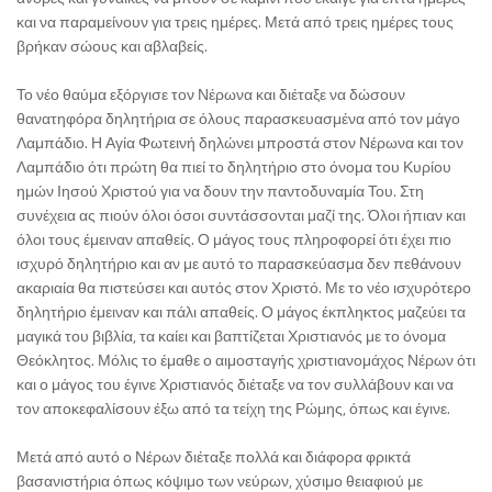
και να παραμείνουν για τρεις ημέρες. Μετά από τρεις ημέρες τους
βρήκαν σώους και αβλαβείς.
Το νέο θαύμα εξόργισε τον Νέρωνα και διέταξε να δώσουν
θανατηφόρα δηλητήρια σε όλους παρασκευασμένα από τον μάγο
Λαμπάδιο. Η Αγία Φωτεινή δηλώνει μπροστά στον Νέρωνα και τον
Λαμπάδιο ότι πρώτη θα πιεί το δηλητήριο στο όνομα του Κυρίου
ημών Ιησού Χριστού για να δουν την παντοδυναμία Του. Στη
συνέχεια ας πιούν όλοι όσοι συντάσσονται μαζί της. Όλοι ήπιαν και
όλοι τους έμειναν απαθείς. Ο μάγος τους πληροφορεί ότι έχει πιο
ισχυρό δηλητήριο και αν με αυτό το παρασκεύασμα δεν πεθάνουν
ακαριαία θα πιστεύσει και αυτός στον Χριστό. Με το νέο ισχυρότερο
δηλητήριο έμειναν και πάλι απαθείς. Ο μάγος έκπληκτος μαζεύει τα
μαγικά του βιβλία, τα καίει και βαπτίζεται Χριστιανός με το όνομα
Θεόκλητος. Μόλις το έμαθε ο αιμοσταγής χριστιανομάχος Νέρων ότι
και ο μάγος του έγινε Χριστιανός διέταξε να τον συλλάβουν και να
τον αποκεφαλίσουν έξω από τα τείχη της Ρώμης, όπως και έγινε.
Μετά από αυτό ο Νέρων διέταξε πολλά και διάφορα φρικτά
βασανιστήρια όπως κόψιμο των νεύρων, χύσιμο θειαφιού με