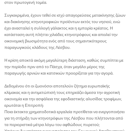
στον πρωτογενή τομέα.
Συγκεκριμένα, έχουν τεθεί σε ισχύ απαγορεύσεις μετακίνησης ζώων
και διακίνησης κτηνοτροφικών προϊόντων εκτός του νησιού, ενώ
έχει ανασταλεί η συλλογή γάλακτος και η εμπορία κρέατος. Η
κατάσταση αυτή πλήττει χιλιάδες κτηνοτρόφους και απειλεί την
οικονομική βιωσιμότητα ενός από τους σημαντικότερους
παραγωγικούς κλάδους της Λέσβου.
Η κρίση αποκτά ακόμη μεγαλύτερη διάσταση, καθώς συμπίπτει με
την περίοδο πριν από το Πάσχα, όταν μεγάλο μέρος της
παραγωγής αρνιών και κατσικιών προορίζεται για την αγορά.
Δεδομένου ότι οι ζωονόσοι αποτελούν ζήτημα ευρωπαϊκής
κλίμακας και η αντιμετώπισή τους επηρεάζει άμεσα την αγροτική
οικονομία και την ασφάλεια της εφοδιαστικής αλυσίδας τροφίμων,
ερωτάται η Επιτροπή:
Ποια έκτακτα χρηματοδοτικά εργαλεία προτίθεται να ενεργοποιήσει
για τη στήριξη των κτηνοτρόφων της Λέσβου που πλήττονται από
τα περιοριστικά μέτρα λόγω του αφθώδους πυρετού;
Υπάρχει δυνατότητα ενεργοποίησης του Γεωργικού Αποθεματικού