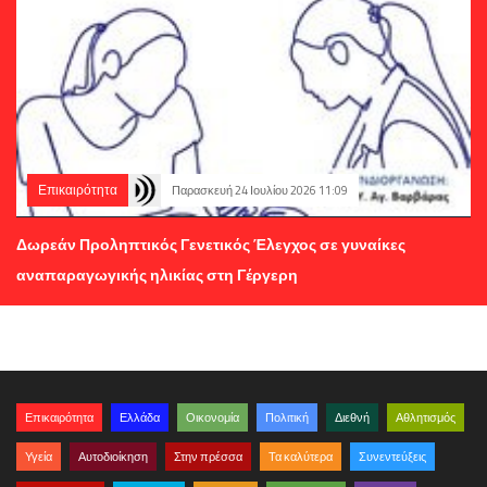
Επικαιρότητα
Παρασκευή 24 Ιουλίου 2026 11:09
Δωρεάν Προληπτικός Γενετικός Έλεγχος σε γυναίκες
αναπαραγωγικής ηλικίας στη Γέργερη
Επικαιρότητα
Ελλάδα
Οικονομία
Πολιτική
Διεθνή
Αθλητισμός
Υγεία
Αυτοδιοίκηση
Στην πρέσσα
Τα καλύτερα
Συνεντεύξεις