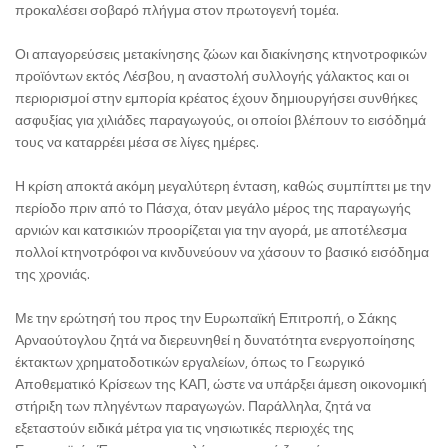
προκαλέσει σοβαρό πλήγμα στον πρωτογενή τομέα.
Οι απαγορεύσεις μετακίνησης ζώων και διακίνησης κτηνοτροφικών
προϊόντων εκτός Λέσβου, η αναστολή συλλογής γάλακτος και οι
περιορισμοί στην εμπορία κρέατος έχουν δημιουργήσει συνθήκες
ασφυξίας για χιλιάδες παραγωγούς, οι οποίοι βλέπουν το εισόδημά
τους να καταρρέει μέσα σε λίγες ημέρες.
Η κρίση αποκτά ακόμη μεγαλύτερη ένταση, καθώς συμπίπτει με την
περίοδο πριν από το Πάσχα, όταν μεγάλο μέρος της παραγωγής
αρνιών και κατσικιών προορίζεται για την αγορά, με αποτέλεσμα
πολλοί κτηνοτρόφοι να κινδυνεύουν να χάσουν το βασικό εισόδημα
της χρονιάς.
Με την ερώτησή του προς την Ευρωπαϊκή Επιτροπή, ο Σάκης
Αρναούτογλου ζητά να διερευνηθεί η δυνατότητα ενεργοποίησης
έκτακτων χρηματοδοτικών εργαλείων, όπως το Γεωργικό
Αποθεματικό Κρίσεων της ΚΑΠ, ώστε να υπάρξει άμεση οικονομική
στήριξη των πληγέντων παραγωγών. Παράλληλα, ζητά να
εξεταστούν ειδικά μέτρα για τις νησιωτικές περιοχές της