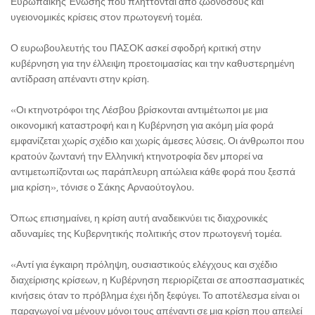
Ευρωπαϊκής Ένωσης που πλήττονται από ζωονόσους και
υγειονομικές κρίσεις στον πρωτογενή τομέα.
Ο ευρωβουλευτής του ΠΑΣΟΚ ασκεί σφοδρή κριτική στην
κυβέρνηση για την έλλειψη προετοιμασίας και την καθυστερημένη
αντίδραση απέναντι στην κρίση.
«Οι κτηνοτρόφοι της Λέσβου βρίσκονται αντιμέτωποι με μια
οικονομική καταστροφή και η Κυβέρνηση για ακόμη μία φορά
εμφανίζεται χωρίς σχέδιο και χωρίς άμεσες λύσεις. Οι άνθρωποι που
κρατούν ζωντανή την Ελληνική κτηνοτροφία δεν μπορεί να
αντιμετωπίζονται ως παράπλευρη απώλεια κάθε φορά που ξεσπά
μια κρίση», τόνισε ο Σάκης Αρναούτογλου.
Όπως επισημαίνει, η κρίση αυτή αναδεικνύει τις διαχρονικές
αδυναμίες της Κυβερνητικής πολιτικής στον πρωτογενή τομέα.
«Αντί για έγκαιρη πρόληψη, ουσιαστικούς ελέγχους και σχέδιο
διαχείρισης κρίσεων, η Κυβέρνηση περιορίζεται σε αποσπασματικές
κινήσεις όταν το πρόβλημα έχει ήδη ξεφύγει. Το αποτέλεσμα είναι οι
παραγωγοί να μένουν μόνοι τους απέναντι σε μια κρίση που απειλεί