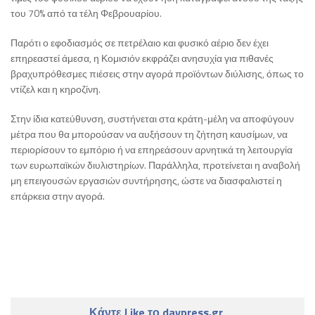
του 70% από τα τέλη Φεβρουαρίου.
Παρότι ο εφοδιασμός σε πετρέλαιο και φυσικό αέριο δεν έχει
επηρεαστεί άμεσα, η Κομισιόν εκφράζει ανησυχία για πιθανές
βραχυπρόθεσμες πιέσεις στην αγορά προϊόντων διύλισης, όπως το
ντίζελ και η κηροζίνη.
Στην ίδια κατεύθυνση, συστήνεται στα κράτη-μέλη να αποφύγουν
μέτρα που θα μπορούσαν να αυξήσουν τη ζήτηση καυσίμων, να
περιορίσουν το εμπόριο ή να επηρεάσουν αρνητικά τη λειτουργία
των ευρωπαϊκών διυλιστηρίων. Παράλληλα, προτείνεται η αναβολή
μη επειγουσών εργασιών συντήρησης, ώστε να διασφαλιστεί η
επάρκεια στην αγορά.
Κάντε Like το daypress.gr