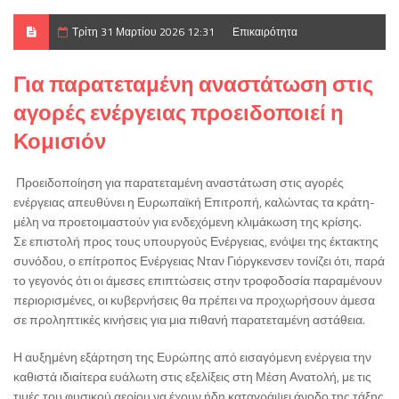
Τρίτη 31 Μαρτίου 2026 12:31
Επικαιρότητα
Για παρατεταμένη αναστάτωση στις
αγορές ενέργειας προειδοποιεί η
Κομισιόν
Προειδοποίηση για παρατεταμένη αναστάτωση στις αγορές
ενέργειας απευθύνει η
Ευρωπαϊκή Επιτροπή
, καλώντας τα κράτη-
μέλη να προετοιμαστούν για ενδεχόμενη κλιμάκωση της κρίσης.
Σε επιστολή προς τους υπουργούς Ενέργειας, ενόψει της έκτακτης
συνόδου, ο επίτροπος Ενέργειας
Νταν Γιόργκενσεν
τονίζει ότι, παρά
το γεγονός ότι οι άμεσες επιπτώσεις στην τροφοδοσία παραμένουν
περιορισμένες, οι κυβερνήσεις θα πρέπει να προχωρήσουν άμεσα
σε προληπτικές κινήσεις για μια πιθανή παρατεταμένη αστάθεια.
Η αυξημένη εξάρτηση της Ευρώπης από εισαγόμενη ενέργεια την
καθιστά ιδιαίτερα ευάλωτη στις εξελίξεις στη Μέση Ανατολή, με τις
τιμές του φυσικού αερίου να έχουν ήδη καταγράψει άνοδο της τάξης