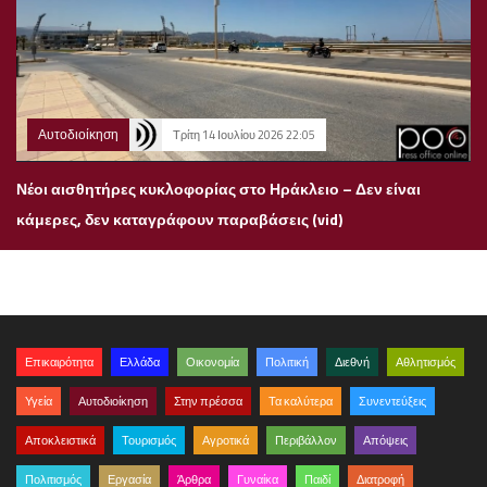
Αυτοδιοίκηση
Τρίτη 14 Ιουλίου 2026 22:05
Νέοι αισθητήρες κυκλοφορίας στο Ηράκλειο – Δεν είναι
κάμερες, δεν καταγράφουν παραβάσεις (vid)
Επικαιρότητα
Ελλάδα
Οικονομία
Πολιτική
Διεθνή
Αθλητισμός
Υγεία
Αυτοδιοίκηση
Στην πρέσσα
Τα καλύτερα
Συνεντεύξεις
Αποκλειστικά
Τουρισμός
Αγροτικά
Περιβάλλον
Απόψεις
Πολιτισμός
Εργασία
Άρθρα
Γυναίκα
Παιδί
Διατροφή