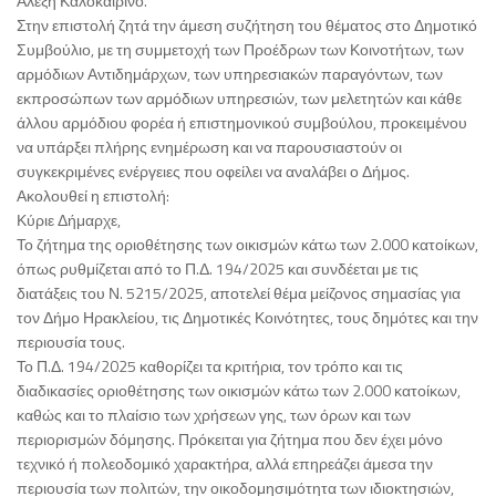
Αλέξη Καλοκαιρινό.
Στην επιστολή ζητά την άμεση συζήτηση του θέματος στο Δημοτικό
Συμβούλιο, με τη συμμετοχή των Προέδρων των Κοινοτήτων, των
αρμόδιων Αντιδημάρχων, των υπηρεσιακών παραγόντων, των
εκπροσώπων των αρμόδιων υπηρεσιών, των μελετητών και κάθε
άλλου αρμόδιου φορέα ή επιστημονικού συμβούλου, προκειμένου
να υπάρξει πλήρης ενημέρωση και να παρουσιαστούν οι
συγκεκριμένες ενέργειες που οφείλει να αναλάβει ο Δήμος.
Ακολουθεί η επιστολή:
Κύριε Δήμαρχε,
Το ζήτημα της οριοθέτησης των οικισμών κάτω των 2.000 κατοίκων,
όπως ρυθμίζεται από το Π.Δ. 194/2025 και συνδέεται με τις
διατάξεις του Ν. 5215/2025, αποτελεί θέμα μείζονος σημασίας για
τον Δήμο Ηρακλείου, τις Δημοτικές Κοινότητες, τους δημότες και την
περιουσία τους.
Το Π.Δ. 194/2025 καθορίζει τα κριτήρια, τον τρόπο και τις
διαδικασίες οριοθέτησης των οικισμών κάτω των 2.000 κατοίκων,
καθώς και το πλαίσιο των χρήσεων γης, των όρων και των
περιορισμών δόμησης. Πρόκειται για ζήτημα που δεν έχει μόνο
τεχνικό ή πολεοδομικό χαρακτήρα, αλλά επηρεάζει άμεσα την
περιουσία των πολιτών, την οικοδομησιμότητα των ιδιοκτησιών,