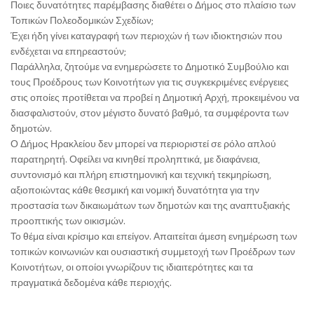
Ποιες δυνατότητες παρέμβασης διαθέτει ο Δήμος στο πλαίσιο των
Τοπικών Πολεοδομικών Σχεδίων;
Έχει ήδη γίνει καταγραφή των περιοχών ή των ιδιοκτησιών που
ενδέχεται να επηρεαστούν;
Παράλληλα, ζητούμε να ενημερώσετε το Δημοτικό Συμβούλιο και
τους Προέδρους των Κοινοτήτων για τις συγκεκριμένες ενέργειες
στις οποίες προτίθεται να προβεί η Δημοτική Αρχή, προκειμένου να
διασφαλιστούν, στον μέγιστο δυνατό βαθμό, τα συμφέροντα των
δημοτών.
Ο Δήμος Ηρακλείου δεν μπορεί να περιοριστεί σε ρόλο απλού
παρατηρητή. Οφείλει να κινηθεί προληπτικά, με διαφάνεια,
συντονισμό και πλήρη επιστημονική και τεχνική τεκμηρίωση,
αξιοποιώντας κάθε θεσμική και νομική δυνατότητα για την
προστασία των δικαιωμάτων των δημοτών και της αναπτυξιακής
προοπτικής των οικισμών.
Το θέμα είναι κρίσιμο και επείγον. Απαιτείται άμεση ενημέρωση των
τοπικών κοινωνιών και ουσιαστική συμμετοχή των Προέδρων των
Κοινοτήτων, οι οποίοι γνωρίζουν τις ιδιαιτερότητες και τα
πραγματικά δεδομένα κάθε περιοχής.