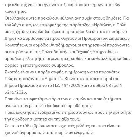
την αξία της γης και την αναπτυξιακή προοπτική των τοπικών
κοινοτήτων.
Οι αλλαγές αυτές προκαλούν εύλογη ανησυχία στους δημότες. Για
τον λόγο αυτό, ως επικεφαλής της παράταξης «Ηράκλειο, η Πόλη
μας», ζητώ να αναλάβετε άμεσα πρωτοβουλία ώστε στο επόμενο
Δημοτικό Συμβούλιο να προσκληθούν οι Πρόεδροι των Δημοτικών
Κοινοτήτων, οι αρμόδιοι Αντιδήμαρχοι, οι υπηρεσιακοί παράγοντες,
οι εκπρόσωποι της Πολεοδομικής και Τεχνικής Υπηρεσίας, ο
αρμόδιος μελετητής ή οι μελετητές, καθώς και κάθε άλλος αρμόδιος
φορέας ή επιστημονικός σύμβουλος.
Σκοπός είναι να υπάρξει σαφής ενημέρωση για τα παρακάτω:
Πώς επηρεάζονται οι Δημοτικές Κοινότητες και οι οικισμοί του
Δήμου Ηρακλείου από το Π.Δ. 194/2025 και το άρθρο 63 του Ν.
5215/2025;
Ποια είναι τα υφιστάμενα όρια των οικισμών και ποια ζητήματα
ανακύπτουν με τη νέα διαδικασία οριοθέτησης;
Ποιες ιδιοκτησίες ενδέχεται να επηρεαστούν ως προς την αρτιότητα,
την οικοδομησιμότητα και την αξία τους;
Σε ποιο στάδιο βρίσκονται οι σχετικές μελέτες και ποιο είναι το
χρονοδιάγραμμα των απαιτούμενων ενεργειών;