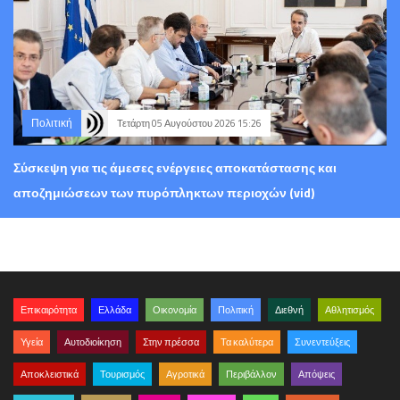
Πολιτική
Τετάρτη 05 Αυγούστου 2026 15:26
Σύσκεψη για τις άμεσες ενέργειες αποκατάστασης και
αποζημιώσεων των πυρόπληκτων περιοχών (vid)
Επικαιρότητα
Ελλάδα
Οικονομία
Πολιτική
Διεθνή
Αθλητισμός
Υγεία
Αυτοδιοίκηση
Στην πρέσσα
Τα καλύτερα
Συνεντεύξεις
Αποκλειστικά
Τουρισμός
Αγροτικά
Περιβάλλον
Απόψεις