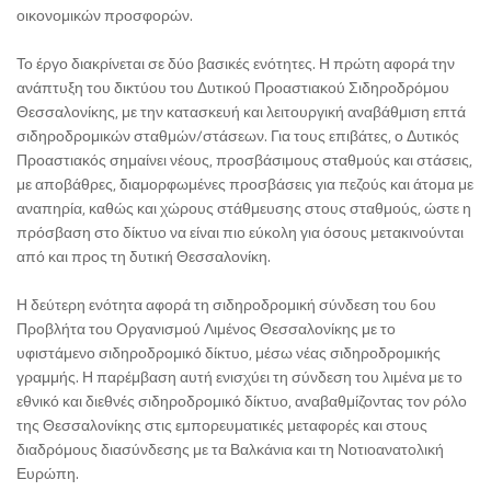
οικονομικών προσφορών.
Το έργο διακρίνεται σε δύο βασικές ενότητες. Η πρώτη αφορά την
ανάπτυξη του δικτύου του Δυτικού Προαστιακού Σιδηροδρόμου
Θεσσαλονίκης, με την κατασκευή και λειτουργική αναβάθμιση επτά
σιδηροδρομικών σταθμών/στάσεων. Για τους επιβάτες, ο Δυτικός
Προαστιακός σημαίνει νέους, προσβάσιμους σταθμούς και στάσεις,
με αποβάθρες, διαμορφωμένες προσβάσεις για πεζούς και άτομα με
αναπηρία, καθώς και χώρους στάθμευσης στους σταθμούς, ώστε η
πρόσβαση στο δίκτυο να είναι πιο εύκολη για όσους μετακινούνται
από και προς τη δυτική Θεσσαλονίκη.
Η δεύτερη ενότητα αφορά τη σιδηροδρομική σύνδεση του 6ου
Προβλήτα του Οργανισμού Λιμένος Θεσσαλονίκης με το
υφιστάμενο σιδηροδρομικό δίκτυο, μέσω νέας σιδηροδρομικής
γραμμής. Η παρέμβαση αυτή ενισχύει τη σύνδεση του λιμένα με το
εθνικό και διεθνές σιδηροδρομικό δίκτυο, αναβαθμίζοντας τον ρόλο
της Θεσσαλονίκης στις εμπορευματικές μεταφορές και στους
διαδρόμους διασύνδεσης με τα Βαλκάνια και τη Νοτιοανατολική
Ευρώπη.