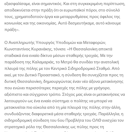
εξασφαλίσαμε, είναι σημαντικός. Και στη συγκεκριμένη περίπτωση,
αποδεικνύεται στην πράξη ότι οι ευρωπαϊκοί πόροι, στο σύνολό
τους, χρηματοδοτούν έργα και μεταρρυθμίσεις προς όφελος της
κοινωνίας και της οικονομίας. Αυτό δεσμευτήκαμε, αυτό κάνουμε
πράξη».
Ο Αναπληρωτής Υπουργός Υποδομών και Μεταφορών,
Κωνσταντίνος Κυρανάκης, τόνισε: «Η Θεσσαλονίκη αποκτά
σταδιακά ένα ενιαίο δίκτυο μέσων σταθερής τροχιάς. Με την
παράδοση της Καλαμαριάς, το Μετρό θα συνδέει την ανατολική
πλευρά της πόλης με τον Κεντρικό Σιδηροδρομικό Σταθμό. Από
εκεί, με τον Δυτικό Προαστιακό, η σύνδεση θα συνεχίζεται προς τη
δυτική Θεσσαλονίκη, δημιουργώντας έναν νέο άξονα μετακίνησης
που ενώνει περισσότερες περιοχές της πόλης με γρήγορο,
αξιόπιστο και σύγχρονο τρόπο. Στόχος μας είναι οι μετακινήσεις να
λειτουργούν ως ένα ενιαίο σύστημα: ο πολίτης να μπορεί να
μετακινείται πιο εύκολα από τη μία πλευρά της πόλης στην άλλη,
συνδυάζοντας διαφορετικά μέσα σταθερής τροχιάς. Παράλληλα, η
σιδηροδρομική σύνδεση του 6ου Προβλήτα του ΟΛΘ ενισχύει τον
στρατηγικό ρόλο της Θεσσαλονίκης ως πύλης προς τη