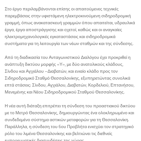
Στο έργο περιλαμβάνονται επίσης οι απαιτούμενες τεχνικές
παρεμβάσεις στην υφιστάμενη ηλεκτροκινούμενη σιδηροδρομική
γραμμή, όπως ανακατασκευή γραμμών όπου απαιτείται, υδραυλικά
έργα, έργα αποστράγγισης και οχετοί, καθώς και οι αναγκαίες
ηλεκτρομηχανολογικές εγκαταστάσεις και σιδηροδρομικά
συστήματα για τη λειτουργία των νέων σταθμών και της σύνδεσης.
Από τη διαδικασία του Ανταγωνιστικού Διαλόγου έχει προκριθεί η
ανάπτυξη δικτύου μορφής «Υ», με δύο ανατολικούς κλάδους,
Σίνδου και Αγχιάλου –Διαβατών, και ενιαίο κλάδο προς τον
Σιδηροδρομικό Σταθμό Θεσσαλονίκης, εξυπηρετώντας συνολικά
επτά στάσεις: Σίνδου, Αγχιάλου, Διαβατών, Κορδελιού, Επτανήσου,
Μενεμένης και Νέου Σιδηροδρομικού Σταθμού Θεσσαλονίκης.
Η νέα αυτή διάταξη επιτρέπει τη σύνδεση του προαστιακού δικτύου
με το Μετρό Θεσσαλονίκης, δημιουργώντας ένα ολοκληρωμένο και
συνδεδεμένο σύστημα αστικών μεταφορών για τη Θεσσαλονίκη.
Παράλληλα, η σύνδεση του 6ου Προβλήτα ενισχύει τον στρατηγικό
ρόλο του λιμένα Θεσσαλονίκης και βελτιώνει τις διεθνείς
εμπορευματικές διασυνδέσεις της χώρας.