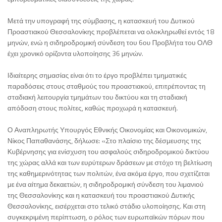
Μετά την υπογραφή της σύμβασης, η κατασκευή του Δυτικού
Προαστιακού Θεσσαλονίκης προβλέπεται να ολοκληρωθεί εντός 18
μηνών, ενώ η σιδηροδρομική σύνδεση του 6ου Προβλήτα του ΟΛΘ
έχει χρονικό ορίζοντα υλοποίησης 36 μηνών.
Ιδιαίτερης σημασίας είναι ότι το έργο προβλέπει τμηματικές
παραδόσεις στους σταθμούς του προαστιακού, επιτρέποντας τη
σταδιακή λειτουργία τμημάτων του δικτύου και τη σταδιακή
απόδοση στους πολίτες, καθώς προχωρά η κατασκευή.
Ο Αναπληρωτής Υπουργός Εθνικής Οικονομίας και Οικονομικών,
Νίκος Παπαθανάσης, δήλωσε: «Στο πλαίσιο της δέσμευσης της
Κυβέρνησης για ενίσχυση του ασφαλούς σιδηροδρομικού δικτύου
της χώρας αλλά και των ευρύτερων δράσεων με στόχο τη βελτίωση
της καθημερινότητας των πολιτών, ένα ακόμα έργο, που σχετίζεται
με ένα αίτημα δεκαετιών, η σιδηροδρομική σύνδεση του λιμανιού
της Θεσσαλονίκης και η κατασκευή του προαστιακού Δυτικής
Θεσσαλονίκης, εισέρχεται στο τελικό στάδιο υλοποίησης. Και στη
συγκεκριμένη περίπτωση, ο ρόλος των ευρωπαϊκών πόρων που