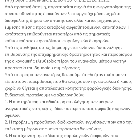
Από πρακτική άποψη, παρατηρείται συχνά ότι η ενεργοποίηση της
συνυπευθυνότητας διοικούντων λειτουργεί όχι μόνο ως μέσο
διασφάλισης δημοσίων απαιτήσεων αλλά και ως μηχανισμός
έμμεσης πίεσης προς καταβολή αμφισβητούμενων απαιτήσεων. Η
κατάσταση επιβαρύνεται περαιτέρω από τις σημαντικές
καθυστερήσεις στην εκδίκαση φορολογικών διαφορών.
Υπό τις συνθήκες αυτές, δημιουργείται κίνδυνος δυσανάλογης
επιβάρυνσης της επιχειρηματικής δραστηριότητας και περιορισμού
της οικονομικής ελευθερίας πέραν του αναγκαίου μέτρου για την
προστασία του δημοσίου συμφέροντος.
Υπό το πρίσμα των ανωτέρω, θεωρούμε ότι θα ήταν σκόπιμο να
εξεταστούν παρεμβάσεις που θα ενισχύσουν την ασφάλεια δικαίου,
χωρίς να θίγεται η αποτελεσματικότητα της φορολογικής διοίκησης.
Ενδεικτικά, προτείνουμε να αξιολογηθούν:
1. Η αυστηρότερη και ειδικότερη αιτιολόγηση των μέτρων
αναγκαστικής είσπραξης, ιδίως σε περιπτώσεις αμφισβητούμενων
οφειλών,
2. Η πρόβλεψη πρόσθετων διαδικαστικών εγγυήσεων πριν από την
επέκταση μέτρων σε φυσικά πρόσωπα διοικούντες,
3. Η επιτάχυνση της εκδίκασης φορολογικών διαφορών που