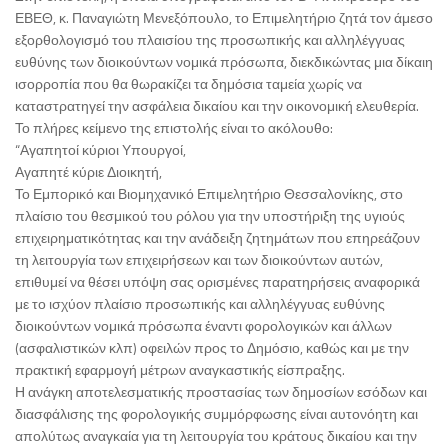
ΕΒΕΘ, κ. Παναγιώτη Μενεξόπουλο, το Επιμελητήριο ζητά τον άμεσο
εξορθολογισμό του πλαισίου της προσωπικής και αλληλέγγυας
ευθύνης των διοικούντων νομικά πρόσωπα, διεκδικώντας μια δίκαιη
ισορροπία που θα θωρακίζει τα δημόσια ταμεία χωρίς να
καταστρατηγεί την ασφάλεια δικαίου και την οικονομική ελευθερία.
Το πλήρες κείμενο της επιστολής είναι το ακόλουθο:
“Αγαπητοί κύριοι Υπουργοί,
Αγαπητέ κύριε Διοικητή,
Το Εμπορικό και Βιομηχανικό Επιμελητήριο Θεσσαλονίκης, στο
πλαίσιο του θεσμικού του ρόλου για την υποστήριξη της υγιούς
επιχειρηματικότητας και την ανάδειξη ζητημάτων που επηρεάζουν
τη λειτουργία των επιχειρήσεων και των διοικούντων αυτών,
επιθυμεί να θέσει υπόψη σας ορισμένες παρατηρήσεις αναφορικά
με το ισχύον πλαίσιο προσωπικής και αλληλέγγυας ευθύνης
διοικούντων νομικά πρόσωπα έναντι φορολογικών και άλλων
(ασφαλιστικών κλπ) οφειλών προς το Δημόσιο, καθώς και με την
πρακτική εφαρμογή μέτρων αναγκαστικής είσπραξης.
Η ανάγκη αποτελεσματικής προστασίας των δημοσίων εσόδων και
διασφάλισης της φορολογικής συμμόρφωσης είναι αυτονόητη και
απολύτως αναγκαία για τη λειτουργία του κράτους δικαίου και την