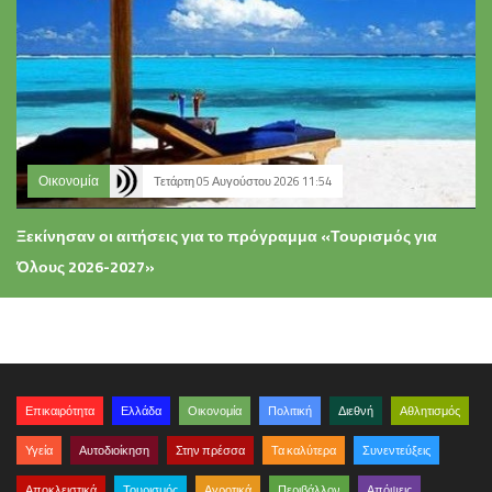
Οικονομία
Τετάρτη 05 Αυγούστου 2026 11:54
Ξεκίνησαν οι αιτήσεις για το πρόγραμμα «Τουρισμός για
Όλους 2026-2027»
Επικαιρότητα
Ελλάδα
Οικονομία
Πολιτική
Διεθνή
Αθλητισμός
Υγεία
Αυτοδιοίκηση
Στην πρέσσα
Τα καλύτερα
Συνεντεύξεις
Αποκλειστικά
Τουρισμός
Αγροτικά
Περιβάλλον
Απόψεις