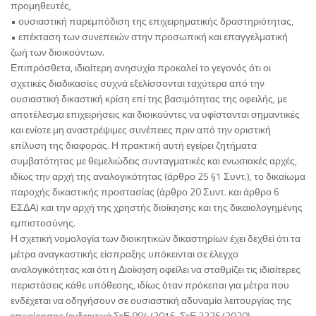
προμηθευτές,
• ουσιαστική παρεμπόδιση της επιχειρηματικής δραστηριότητας,
• επέκταση των συνεπειών στην προσωπική και επαγγελματική
ζωή των διοικούντων.
Επιπρόσθετα, ιδιαίτερη ανησυχία προκαλεί το γεγονός ότι οι
σχετικές διαδικασίες συχνά εξελίσσονται ταχύτερα από την
ουσιαστική δικαστική κρίση επί της βασιμότητας της οφειλής, με
αποτέλεσμα επιχειρήσεις και διοικούντες να υφίστανται σημαντικές
και ενίοτε μη αναστρέψιμες συνέπειες πριν από την οριστική
επίλυση της διαφοράς. Η πρακτική αυτή εγείρει ζητήματα
συμβατότητας με θεμελιώδεις συνταγματικές και ενωσιακές αρχές,
ιδίως την αρχή της αναλογικότητας (άρθρο 25 §1 Συντ.), το δικαίωμα
παροχής δικαστικής προστασίας (άρθρο 20 Συντ. και άρθρο 6
ΕΣΔΑ) και την αρχή της χρηστής διοίκησης και της δικαιολογημένης
εμπιστοσύνης.
Η σχετική νομολογία των διοικητικών δικαστηρίων έχει δεχθεί ότι τα
μέτρα αναγκαστικής είσπραξης υπόκεινται σε έλεγχο
αναλογικότητας και ότι η Διοίκηση οφείλει να σταθμίζει τις ιδιαίτερες
περιστάσεις κάθε υπόθεσης, ιδίως όταν πρόκειται για μέτρα που
ενδέχεται να οδηγήσουν σε ουσιαστική αδυναμία λειτουργίας της
επιχείρησης (ενδεικτικά ΣτΕ 884/2016, ΣτΕ 2326/2020).