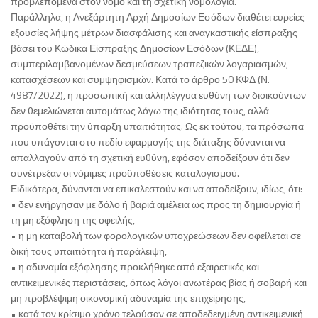
προβλεπόμενα στον νόμο και τη σχετική νομολογία.
Παράλληλα, η Ανεξάρτητη Αρχή Δημοσίων Εσόδων διαθέτει ευρείες
εξουσίες λήψης μέτρων διασφάλισης και αναγκαστικής είσπραξης
βάσει του Κώδικα Είσπραξης Δημοσίων Εσόδων (ΚΕΔΕ),
συμπεριλαμβανομένων δεσμεύσεων τραπεζικών λογαριασμών,
κατασχέσεων και συμψηφισμών. Κατά το άρθρο 50 ΚΦΔ (Ν.
4987/2022), η προσωπική και αλληλέγγυα ευθύνη των διοικούντων
δεν θεμελιώνεται αυτομάτως λόγω της ιδιότητας τους, αλλά
προϋποθέτει την ύπαρξη υπαιτιότητας. Ως εκ τούτου, τα πρόσωπα
που υπάγονται στο πεδίο εφαρμογής της διάταξης δύνανται να
απαλλαγούν από τη σχετική ευθύνη, εφόσον αποδείξουν ότι δεν
συνέτρεξαν οι νόμιμες προϋποθέσεις καταλογισμού.
Ειδικότερα, δύνανται να επικαλεστούν και να αποδείξουν, ιδίως, ότι:
• δεν ενήργησαν με δόλο ή βαριά αμέλεια ως προς τη δημιουργία ή
τη μη εξόφληση της οφειλής,
• η μη καταβολή των φορολογικών υποχρεώσεων δεν οφείλεται σε
δική τους υπαιτιότητα ή παράλειψη,
• η αδυναμία εξόφλησης προκλήθηκε από εξαιρετικές και
αντικειμενικές περιστάσεις, όπως λόγοι ανωτέρας βίας ή σοβαρή και
μη προβλέψιμη οικονομική αδυναμία της επιχείρησης,
• κατά τον κρίσιμο χρόνο τελούσαν σε αποδεδειγμένη αντικειμενική