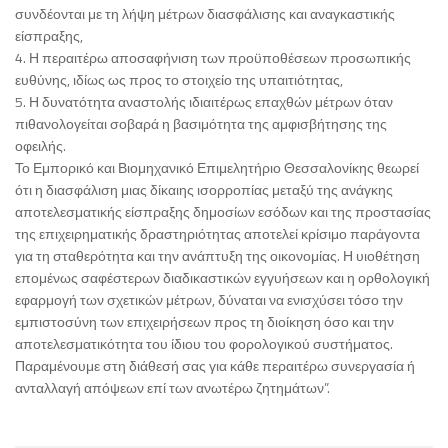
συνδέονται με τη λήψη μέτρων διασφάλισης και αναγκαστικής
είσπραξης,
4. Η περαιτέρω αποσαφήνιση των προϋποθέσεων προσωπικής
ευθύνης, ιδίως ως προς το στοιχείο της υπαιτιότητας,
5. Η δυνατότητα αναστολής ιδιαιτέρως επαχθών μέτρων όταν
πιθανολογείται σοβαρά η βασιμότητα της αμφισβήτησης της
οφειλής.
Το Εμπορικό και Βιομηχανικό Επιμελητήριο Θεσσαλονίκης θεωρεί
ότι η διασφάλιση μιας δίκαιης ισορροπίας μεταξύ της ανάγκης
αποτελεσματικής είσπραξης δημοσίων εσόδων και της προστασίας
της επιχειρηματικής δραστηριότητας αποτελεί κρίσιμο παράγοντα
για τη σταθερότητα και την ανάπτυξη της οικονομίας. Η υιοθέτηση
επομένως σαφέστερων διαδικαστικών εγγυήσεων και η ορθολογική
εφαρμογή των σχετικών μέτρων, δύναται να ενισχύσει τόσο την
εμπιστοσύνη των επιχειρήσεων προς τη διοίκηση όσο και την
αποτελεσματικότητα του ίδιου του φορολογικού συστήματος.
Παραμένουμε στη διάθεσή σας για κάθε περαιτέρω συνεργασία ή
ανταλλαγή απόψεων επί των ανωτέρω ζητημάτων”.