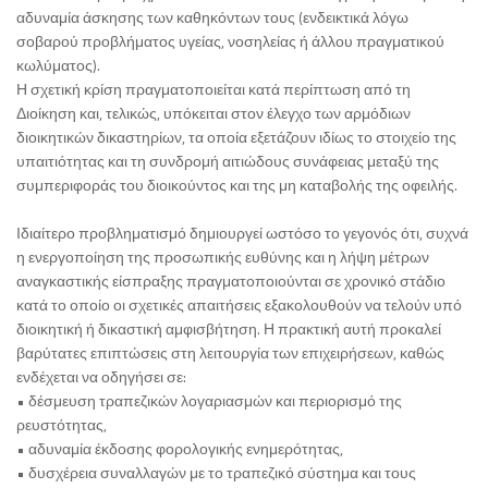
αδυναμία άσκησης των καθηκόντων τους (ενδεικτικά λόγω
σοβαρού προβλήματος υγείας, νοσηλείας ή άλλου πραγματικού
κωλύματος).
Η σχετική κρίση πραγματοποιείται κατά περίπτωση από τη
Διοίκηση και, τελικώς, υπόκειται στον έλεγχο των αρμόδιων
διοικητικών δικαστηρίων, τα οποία εξετάζουν ιδίως το στοιχείο της
υπαιτιότητας και τη συνδρομή αιτιώδους συνάφειας μεταξύ της
συμπεριφοράς του διοικούντος και της μη καταβολής της οφειλής.
Ιδιαίτερο προβληματισμό δημιουργεί ωστόσο το γεγονός ότι, συχνά
η ενεργοποίηση της προσωπικής ευθύνης και η λήψη μέτρων
αναγκαστικής είσπραξης πραγματοποιούνται σε χρονικό στάδιο
κατά το οποίο οι σχετικές απαιτήσεις εξακολουθούν να τελούν υπό
διοικητική ή δικαστική αμφισβήτηση. Η πρακτική αυτή προκαλεί
βαρύτατες επιπτώσεις στη λειτουργία των επιχειρήσεων, καθώς
ενδέχεται να οδηγήσει σε:
• δέσμευση τραπεζικών λογαριασμών και περιορισμό της
ρευστότητας,
• αδυναμία έκδοσης φορολογικής ενημερότητας,
• δυσχέρεια συναλλαγών με το τραπεζικό σύστημα και τους