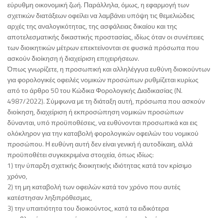
εύρυθμη οικονομική ζωή. Παράλληλα, όμως, η εφαρμογή των
σχετικών διατάξεων οφείλει να λαμβάνει υπόψη τις θεμελιώδεις
αρχές της αναλογικότητας, της ασφάλειας δικαίου και της
αποτελεσματικής δικαστικής προστασίας, ιδίως όταν οι συνέπειες
των διοικητικών μέτρων επεκτείνονται σε φυσικά πρόσωπα που
ασκούν διοίκηση ή διαχείριση επιχειρήσεων.
Όπως γνωρίζετε, η προσωπική και αλληλέγγυα ευθύνη διοικούντων
για φορολογικές οφειλές νομικών προσώπων ρυθμίζεται κυρίως
από το άρθρο 50 του Κώδικα Φορολογικής Διαδικασίας (Ν.
4987/2022). Σύμφωνα με τη διάταξη αυτή, πρόσωπα που ασκούν
διοίκηση, διαχείριση ή εκπροσώπηση νομικών προσώπων
δύνανται, υπό προϋποθέσεις, να ευθύνονται προσωπικά και εις
ολόκληρον για την καταβολή φορολογικών οφειλών του νομικού
προσώπου. Η ευθύνη αυτή δεν είναι γενική ή αυτοδίκαιη, αλλά
προϋποθέτει συγκεκριμένα στοιχεία, όπως ιδίως:
1) την ύπαρξη σχετικής διοικητικής ιδιότητας κατά τον κρίσιμο
χρόνο,
2) τη μη καταβολή των οφειλών κατά τον χρόνο που αυτές
κατέστησαν ληξιπρόθεσμες,
3) την υπαιτιότητα του διοικούντος, κατά τα ειδικότερα