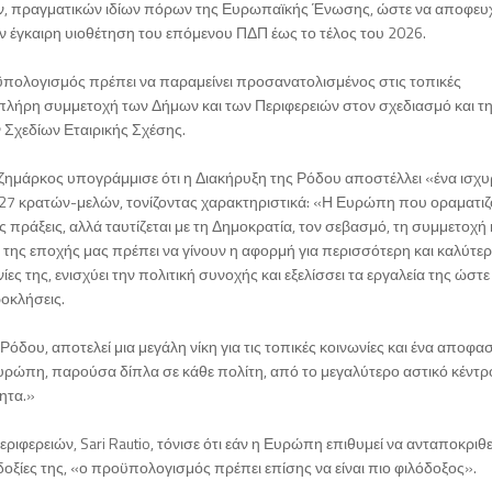
ων, πραγματικών ιδίων πόρων της Ευρωπαϊκής Ένωσης, ώστε να αποφε
ν έγκαιρη υιοθέτηση του επόμενου ΠΔΠ έως το τέλος του 2026.
ϋπολογισμός πρέπει να παραμείνει προσανατολισμένος στις τοπικές
με πλήρη συμμετοχή των Δήμων και των Περιφερειών στον σχεδιασμό και τ
 Σχεδίων Εταιρικής Σχέσης.
τζημάρκος υπογράμμισε ότι η Διακήρυξη της Ρόδου αποστέλλει «ένα ισχυ
 27 κρατών-μελών, τονίζοντας χαρακτηριστικά: «Η Ευρώπη που οραματι
ές πράξεις, αλλά ταυτίζεται με τη Δημοκρατία, τον σεβασμό, τη συμμετοχή 
 της εποχής μας πρέπει να γίνουν η αφορμή για περισσότερη και καλύτε
 της, ενισχύει την πολιτική συνοχής και εξελίσσει τα εργαλεία της ώστε
ροκλήσεις.
όδου, αποτελεί μια μεγάλη νίκη για τις τοπικές κοινωνίες και ένα αποφασ
 Ευρώπη, παρούσα δίπλα σε κάθε πολίτη, από το μεγαλύτερο αστικό κέντρ
ητα.»
φερειών, Sari Rautio, τόνισε ότι εάν η Ευρώπη επιθυμεί να ανταποκριθε
δοξίες της, «ο προϋπολογισμός πρέπει επίσης να είναι πιο φιλόδοξος».