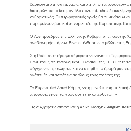
βασίζονται στη συνεργασία και στη λήψη αποφάσεων σε 
διατηρώντας το ίδιο μοντέλο πολυεπίπεδης διακυβέρνησ
καθοριστικός. Οι περιφερειακές αρχές θα συνεχίσουν να
παραμείνουν βασικοί συνομιλητές της Ευρωπαϊκής Επι
Ο Αντιπρόεδρος της Ελληνικής Κυβέρνησης, Κωστής Χατ
αναδιανομής πόρων. Είναι επένδυση στο μέλλον της Ευρ
Στη Ρόδο συζητήσαμε σήμερα την ανάγκη οι Περιφέρειε
Πολυετούς Δημοσιονομικού Πλαισίου της ΕΕ. Συζητήσα
σύγχρονες προκλήσεις και να στηρίξει το όραμά μας για
ανάπτυξη και ασφάλεια σε όλους τους πολίτες της.
Το Ευρωπαϊκό Λαϊκό Κόμμα, ως η μεγαλύτερη πολιτική δ
αποφασιστικότητα προς αυτή την κατεύθυνση.»
Τις συζητήσεις συντόνισε η Αλίκη Μοσχή-Gauguet, ειδικ
Κά