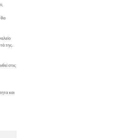
ν,
 θα
γαλείο
τά της.
θεί στις
τητα και