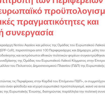
ο ευρωπαϊκό προϋπολογισ
πικές πραγματικότητες και
ή συνεργασία
ρειάρχη Νοτίου Αιγαίου και μέλους της Ομάδας του Ευρωπαϊκού Λαϊκο
PP-CoR), περισσότεροι από 100 Περιφερειάρχες και Δήμαρχοι, μέλη του
υτοδιοίκησης και εκπρόσωποι εθνικών πολιτικών φορέων συγκεντρώθηκα
α Συνεδρίασης της Ομάδας του Ευρωπαϊκού Λαϊκού Κόμματος στην Επιτρ
 μέλλον του Πολυετούς Δημοσιονομικού Πλαισίου (ΠΔΠ) της Ευρωπαϊκής
τώντας τις Περιφέρειες στην Καρδιά του Επόμενου ΠΔΠ», οι συμμετέχον
τούν έναν φιλόδοξο και ισχυρό ευρωπαϊκό προϋπολογισμό, ικανό να αντ
ητες της Ευρωπαϊκής Ένωσης, διατηρώντας παράλληλα την πολιτική συν