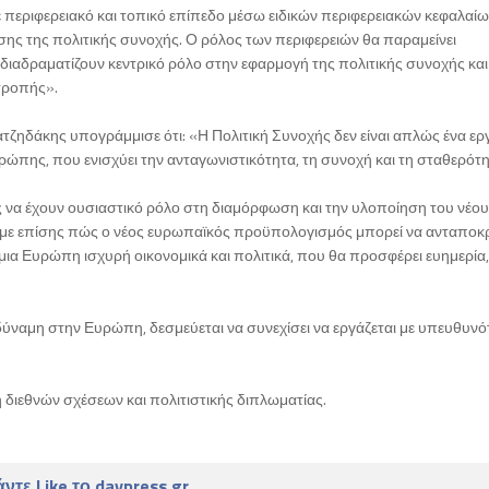
περιφερειακό και τοπικό επίπεδο μέσω ειδικών περιφερειακών κεφαλαίω
ης της πολιτικής συνοχής. Ο ρόλος των περιφερειών θα παραμείνει
 διαδραματίζουν κεντρικό ρόλο στην εφαρμογή της πολιτικής συνοχής και
τροπής».
ζηδάκης υπογράμμισε ότι: «Η Πολιτική Συνοχής δεν είναι απλώς ένα ερ
ώπης, που ενισχύει την ανταγωνιστικότητα, τη συνοχή και τη σταθερότη
ς να έχουν ουσιαστικό ρόλο στη διαμόρφωση και την υλοποίηση του νέου
με επίσης πώς ο νέος ευρωπαϊκός προϋπολογισμός μπορεί να ανταποκρι
 μια Ευρώπη ισχυρή οικονομικά και πολιτικά, που θα προσφέρει ευημερία,
ύναμη στην Ευρώπη, δεσμεύεται να συνεχίσει να εργάζεται με υπευθυνό
ή διεθνών σχέσεων και πολιτιστικής διπλωματίας.
ντε Like το daypress.gr