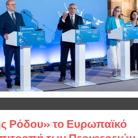
ης Ρόδου» το Ευρωπαϊκό
πιτροπή των Περιφερειών