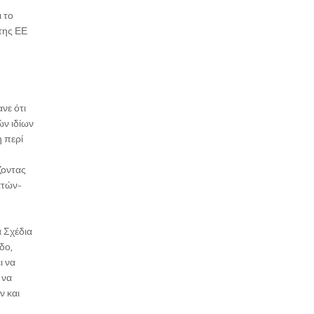
 το
της ΕΕ
νε ότι
ών ιδίων
 περί
ζοντας
ατών-
ά Σχέδια
δο,
ι να
 να
ν και