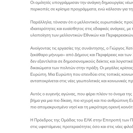
Οι ομιλητές υπογράμμισαν την ανάγκη δημιουργίας νέ
περικοπές σε κρίσιμα προγράμματα, ενώ κάλεσαν για τη
Παράλληλα, τόνισαν ότι ο μελλοντικός ευρωπαϊκός προ
ιδιαιτερότητες και ευαίσθητος στις εδαφικές ανάγκες, 
υλοποίηση των μελλοντικών Εθνικών και Περιφερειακών
Ανοίγοντας τις εργασίες της συνάντησης, ο Γιώργος Χα
ξεκάθαρο μήνυμα» από Δήμους και Περιφέρειες και των
δεν εξαντλείται σε δημοσιονομικούς δείκτες και λογιστικ
δικαιώματα των πολιτών στην πράξη. Οι μεγάλες κρίσεις
Ευρώπη. Μια Ευρώπη που επενδύει στις τοπικές κοινωνίες
ανταποκρίνεται στις νέες γεωπολιτικές και κοινωνικές π
Αυτός ο ευγενής αγώνας, που φέρει πλέον το όνομα της Ρ
βήμα για μια πιο δίκαιη, πιο ισχυρή και πιο ανθρώπινη
πιο απομακρυσμένο νησί και τη μικρότερη ορεινή κοινότ
Η Πρόεδρος της Ομάδας του ΕΛΚ στην Επιτροπή των Περι
στις υφιστάμενες προτεραιότητες όσο και στις νέες φιλο