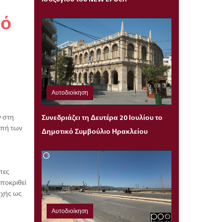
μό
Αυτοδιοίκηση
ύ
Κυριακή 19 Ιουλίου 2026 21:04
ν στη
Συνεδριάζει τη Δευτέρα 20 Ιουλίου το
οπή των
Δημοτικό Συμβούλιο Ηρακλείου
τες
αποκριθεί
οχής ως
Αυτοδιοίκηση