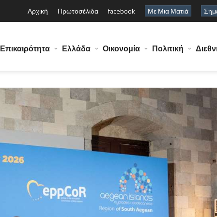
Αρχική
Πρωτοσέλιδα
facebook
Με Μια Ματιά
Σημε
Επικαιρότητα
Ελλάδα
Οικονομία
Πολιτική
Διεθν