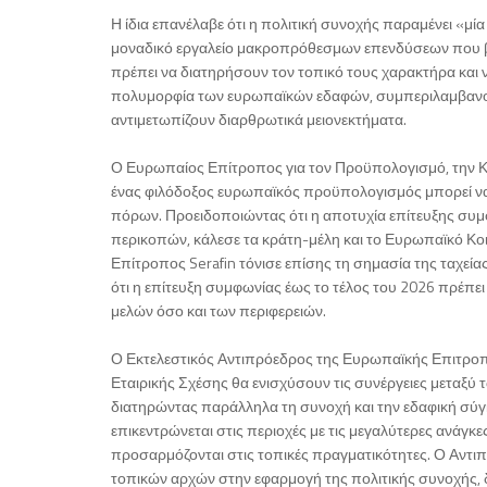
Η ίδια επανέλαβε ότι η πολιτική συνοχής παραμένει «μ
μοναδικό εργαλείο μακροπρόθεσμων επενδύσεων που βασ
πρέπει να διατηρήσουν τον τοπικό τους χαρακτήρα και ν
πολυμορφία των ευρωπαϊκών εδαφών, συμπεριλαμβανομ
αντιμετωπίζουν διαρθρωτικά μειονεκτήματα.
Ο Ευρωπαίος Επίτροπος για τον Προϋπολογισμό, την Κατ
ένας φιλόδοξος ευρωπαϊκός προϋπολογισμός μπορεί να 
πόρων. Προειδοποιώντας ότι η αποτυχία επίτευξης συμ
περικοπών, κάλεσε τα κράτη-μέλη και το Ευρωπαϊκό Κο
Επίτροπος Serafin τόνισε επίσης τη σημασία της ταχε
ότι η επίτευξη συμφωνίας έως το τέλος του 2026 πρέπε
μελών όσο και των περιφερειών.
Ο Εκτελεστικός Αντιπρόεδρος της Ευρωπαϊκής Επιτροπής,
Εταιρικής Σχέσης θα ενισχύσουν τις συνέργειες μεταξύ 
διατηρώντας παράλληλα τη συνοχή και την εδαφική σύγκλ
επικεντρώνεται στις περιοχές με τις μεγαλύτερες ανάγ
προσαρμόζονται στις τοπικές πραγματικότητες. Ο Αντιπ
τοπικών αρχών στην εφαρμογή της πολιτικής συνοχής, δ