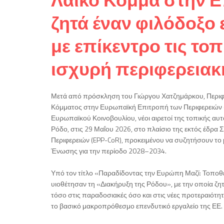
ζητά έναν φιλόδοξ
με επίκεντρο τις το
ισχυρή περιφερειακ
Μετά από πρόσκληση του Γιώργου Χατζημάρκου, Περιφε
Κόμματος στην Ευρωπαϊκή Επιτροπή των Περιφερειών (E
Ευρωπαϊκού Κοινοβουλίου, νέοι αιρετοί της τοπικής α
Ρόδο, στις 29 Μαΐου 2026, στο πλαίσιο της εκτός έδρ
Περιφερειών (EPP-CoR), προκειμένου να συζητήσουν το
Ένωσης για την περίοδο 2028–2034.
Υπό τον τίτλο «Παραδίδοντας την Ευρώπη Μαζί: Τοποθε
υιοθέτησαν τη «Διακήρυξη της Ρόδου», με την οποία ζη
τόσο στις παραδοσιακές όσο και στις νέες προτεραιότ
το βασικό μακροπρόθεσμο επενδυτικό εργαλείο της ΕΕ.