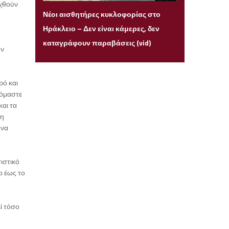
υχθούν
Τρίτη 14 Ιουλίου 2026 22:05
Νέοι αισθητήρες κυκλοφορίας στο
Ηράκλειο – Δεν είναι κάμερες, δεν
καταγράφουν παραβάσεις (vid)
ην
ρό και
ζόμαστε
και τα
ρη
 να
ιστικό
ο έως το
ί τόσο