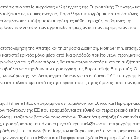
ία από τις πιο απτές εκφράσεις αλληλεγγύης της Ευρωπαϊκής Ένωσης» και
ίζεται στις τοπικές ανάγκες. Παράλληλα, υπογράμμισε ότι οι δαπάνες 
α λαμβάνουν υπόψη τις ιδιαιτερότητες κάθε περιοχής, σεβόμενες την
ένων των νησιών, των αγροτικών περιοχών και των περιφερειών που
απολέμηση της Απάτης και τη Δημόσια Διοίκηση, Piotr Serafin, επισήμα
καταστεί εφικτός μόνο μέσα από ένα φιλόδοξο πακέτο νέων, πραγματικ
φωνίας για τους ιδίους πόρους θα επαναφέρει αναπόφευκτα τη συζήτηση
ινοβούλιο να στηρίξουν την προσέγγιση της Ευρωπαϊκής Επιτροπής. Ο
ίας ολοκλήρωσης των διαπραγματεύσεων για το επόμενο ΠΔΠ, υπογραμμί
ι να αποτελέσει «μία από τις προτεραιότητες», προς όφελος τόσο των κρ
 Raffaele Fitto, υπογράμμισε ότι τα μελλοντικά Εθνικά και Περιφερειακ
των πολιτικών της ΕΕ που εφαρμόζονται σε εθνικό και περιφερειακό επίπε
ιση μεταξύ των βασικών τους στόχων. Τόνισε ότι η στήριξη θα συνεχίσε
κες, προσφέροντας ταυτόχρονα μεγαλύτερη ευελιξία ώστε τα προγράμματα
ρόεδρος Fitto επανέλαβε επίσης τον καθοριστικό ρόλο των περιφερειακώ
ηλώνοντας ότι «τα Εθνικά και Περιφερειακά Σχέδια Εταιρικής Σχέσης θα