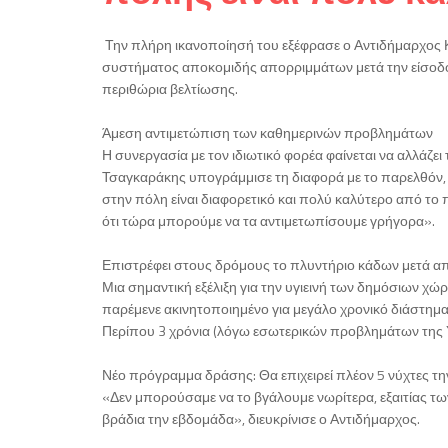
Την πλήρη ικανοποίησή του εξέφρασε ο Αντιδήμαρχος Κ
συστήματος αποκομιδής απορριμμάτων μετά την είσοδο ι
περιθώρια βελτίωσης.
Άμεση αντιμετώπιση των καθημερινών προβλημάτων
Η συνεργασία με τον ιδιωτικό φορέα φαίνεται να αλλάζει 
Τσαγκαράκης υπογράμμισε τη διαφορά με το παρελθόν, 
στην πόλη είναι διαφορετικό και πολύ καλύτερο από τ
ότι τώρα μπορούμε να τα αντιμετωπίσουμε γρήγορα».
Επιστρέφει στους δρόμους το πλυντήριο κάδων μετά απ
Μια σημαντική εξέλιξη για την υγιεινή των δημόσιων χώ
παρέμενε ακινητοποιημένο για μεγάλο χρονικό διάστημ
Περίπου 3 χρόνια (λόγω εσωτερικών προβλημάτων της 
Νέο πρόγραμμα δράσης: Θα επιχειρεί πλέον 5 νύχτες τη
«Δεν μπορούσαμε να το βγάλουμε νωρίτερα, εξαιτίας τ
βράδια την εβδομάδα», διευκρίνισε ο Αντιδήμαρχος.