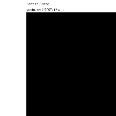
Δείτε το βίντεο:
youtu.be/7l9OGV15w_c