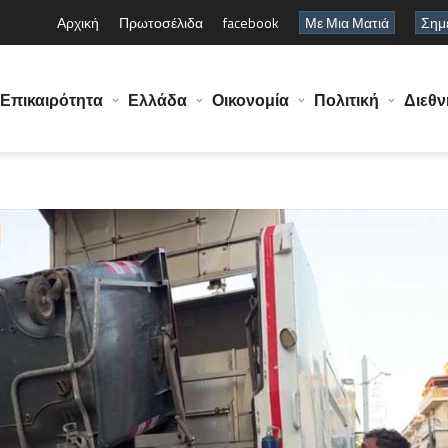
Αρχική
Πρωτοσέλιδα
facebook
Με Μια Ματιά
Σημε
Επικαιρότητα
Ελλάδα
Οικονομία
Πολιτική
Διεθν