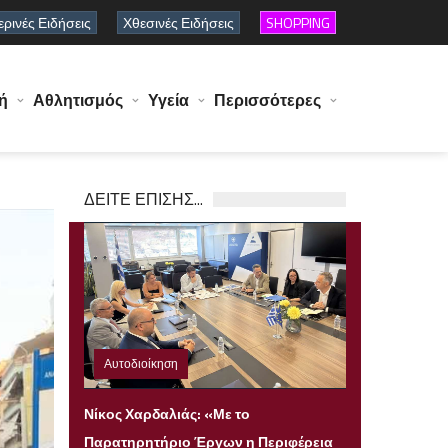
ρινές Ειδήσεις
Χθεσινές Ειδήσεις
SHOPPING
ή
Αθλητισμός
Υγεία
Περισσότερες
ΔΕΙΤΕ ΕΠΙΣΗΣ...
Αυτοδιοίκηση
Πέμπτη 06 Αυγούστου 2026 22:23
Νίκος Χαρδαλιάς: «Με το
Παρατηρητήριο Έργων η Περιφέρεια