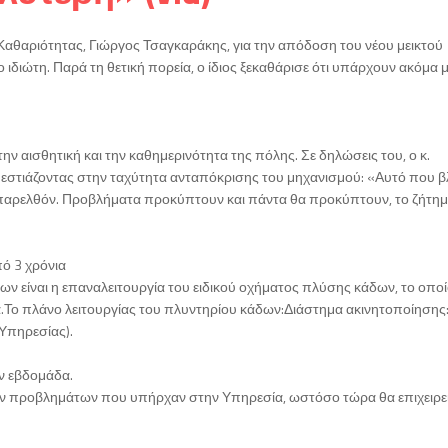
αθαριότητας, Γιώργος Τσαγκαράκης, για την απόδοση του νέου μεικτού
διώτη. Παρά τη θετική πορεία, ο ίδιος ξεκαθάρισε ότι υπάρχουν ακόμα 
την αισθητική και την καθημερινότητα της πόλης. Σε δηλώσεις του, ο κ.
εστιάζοντας στην ταχύτητα ανταπόκρισης του μηχανισμού: «Αυτό που β
ο παρελθόν. Προβλήματα προκύπτουν και πάντα θα προκύπτουν, το ζήτημα
ό 3 χρόνια
ρων είναι η επαναλειτουργία του ειδικού οχήματος πλύσης κάδων, το οπο
α.Το πλάνο λειτουργίας του πλυντηρίου κάδων:Διάστημα ακινητοποίησης
Υπηρεσίας).
ν εβδομάδα.
ων προβλημάτων που υπήρχαν στην Υπηρεσία, ωστόσο τώρα θα επιχειρεί