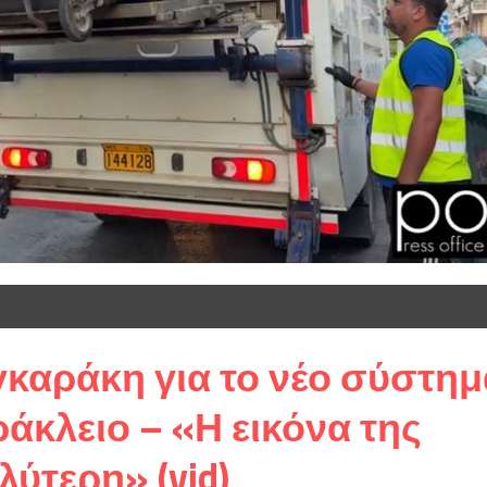
γκαράκη για το νέο σύστημ
άκλειο – «Η εικόνα της
λύτερη» (vid)