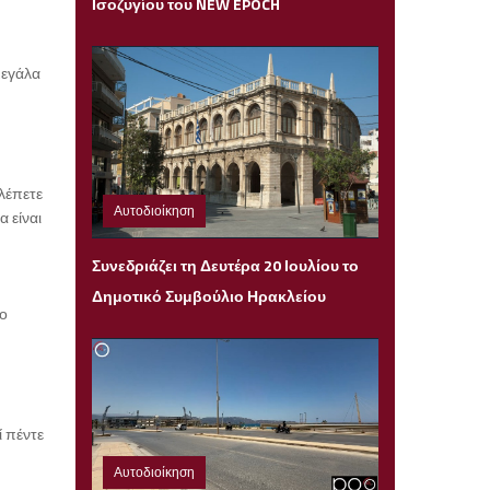
Ισοζυγίου του NEW EPOCH
μεγάλα
λέπετε
Αυτοδιοίκηση
 είναι
Κυριακή 19 Ιουλίου 2026 21:04
Συνεδριάζει τη Δευτέρα 20 Ιουλίου το
Δημοτικό Συμβούλιο Ηρακλείου
ίο
:
 πέντε
Αυτοδιοίκηση