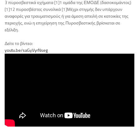
3 πυροσβεστικά οχήματα [1]1 ομάδα της ΕΜΟΔΕ (δασοκομάντος)
[1]12 πυροσβέστες συνολικά [1]Μέχρι στιγμής δεν υπάρχουν
αναφορές για τραυματισμούς ή για άμεση απειλή σε κατοικίες της
περιοχής, ενώ η επιχείρηση της Πυροσβεστικής βρίσκεται σε
εξέλιξη.
Δείτε το βίντεο:
youtu.be/saGyVyrNseg