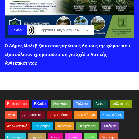
Ελλάδα
Σάββατο 08 Αυγούστου 2026 11:21
Ο Δήμος Μαλεβιζίου στους πρώτους Δήμους της χώρας που
εξασφάλισαν χρηματοδότηση για Σχέδιο Αστικής
Ανθεκτικότητας
Επικαιρότητα
Ελλάδα
Οικονομία
Πολιτική
Διεθνή
Αθλητισμός
Υγεία
Αυτοδιοίκηση
Στην πρέσσα
Τα καλύτερα
Συνεντεύξεις
Αποκλειστικά
Τουρισμός
Αγροτικά
Περιβάλλον
Απόψεις
Πολιτισμός
Εργασία
Άρθρα
Γυναίκα
Παιδί
Διατροφή