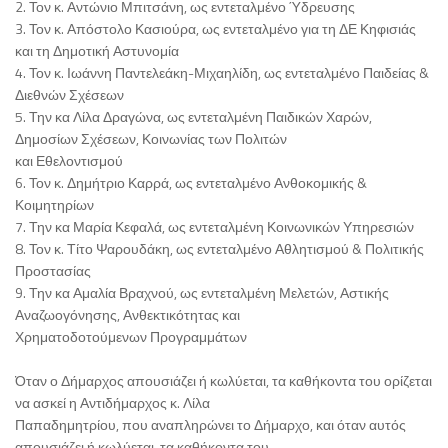
2. Τον κ. Αντώνιο Μπιτσάνη, ως εντεταλμένο Ύδρευσης
3. Τον κ. Απόστολο Κασιούρα, ως εντεταλμένο για τη ΔΕ Κηφισιάς
και τη Δημοτική Αστυνομία
4. Τον κ. Ιωάννη Παντελεάκη-Μιχαηλίδη, ως εντεταλμένο Παιδείας &
Διεθνών Σχέσεων
5. Την κα Λίλα Δραγώνα, ως εντεταλμένη Παιδικών Χαρών,
Δημοσίων Σχέσεων, Κοινωνίας των Πολιτών
και Εθελοντισμού
6. Τον κ. Δημήτριο Καρρά, ως εντεταλμένο Ανθοκομικής &
Κοιμητηρίων
7. Την κα Μαρία Κεφαλά, ως εντεταλμένη Κοινωνικών Υπηρεσιών
8. Τον κ. Τίτο Ψαρουδάκη, ως εντεταλμένο Αθλητισμού & Πολιτικής
Προστασίας
9. Την κα Αμαλία Βραχνού, ως εντεταλμένη Μελετών, Αστικής
Αναζωογόνησης, Ανθεκτικότητας και
Χρηματοδοτούμενων Προγραμμάτων
Όταν ο Δήμαρχος απουσιάζει ή κωλύεται, τα καθήκοντα του ορίζεται
να ασκεί η Αντιδήμαρχος κ. Λίλα
Παπαδημητρίου, που αναπληρώνει το Δήμαρχο, και όταν αυτός
απουσιάζει ή κωλύεται, τα καθήκοντα του