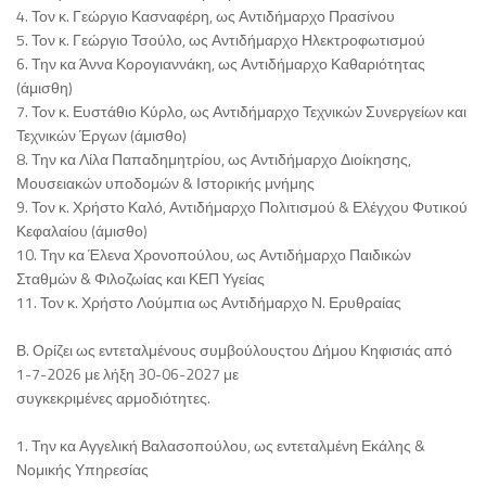
4. Τον κ. Γεώργιο Κασναφέρη, ως Αντιδήμαρχο Πρασίνου
5. Τον κ. Γεώργιο Τσούλο, ως Αντιδήμαρχο Ηλεκτροφωτισμού
6. Την κα Άννα Κορογιαννάκη, ως Αντιδήμαρχο Καθαριότητας
(άμισθη)
7. Τον κ. Ευστάθιο Κύρλο, ως Αντιδήμαρχο Τεχνικών Συνεργείων και
Τεχνικών Έργων (άμισθο)
8. Την κα Λίλα Παπαδημητρίου, ως Αντιδήμαρχο Διοίκησης,
Μουσειακών υποδομών & Ιστορικής μνήμης
9. Τον κ. Χρήστο Καλό, Αντιδήμαρχο Πολιτισμού & Ελέγχου Φυτικού
Κεφαλαίου (άμισθο)
10. Την κα Έλενα Χρονοπούλου, ως Αντιδήμαρχο Παιδικών
Σταθμών & Φιλοζωίας και ΚΕΠ Υγείας
11. Τον κ. Χρήστο Λούμπια ως Αντιδήμαρχο Ν. Ερυθραίας
Β. Ορίζει ως εντεταλμένους συμβούλουςτου Δήμου Κηφισιάς από
1-7-2026 με λήξη 30-06-2027 με
συγκεκριμένες αρμοδιότητες.
1. Την κα Αγγελική Βαλασοπούλου, ως εντεταλμένη Εκάλης &
Νομικής Υπηρεσίας