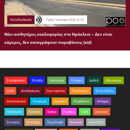
Αυτοδιοίκηση
Τρίτη 14 Ιουλίου 2026 22:05
Νέοι αισθητήρες κυκλοφορίας στο Ηράκλειο – Δεν είναι
κάμερες, δεν καταγράφουν παραβάσεις (vid)
Επικαιρότητα
Ελλάδα
Οικονομία
Πολιτική
Διεθνή
Αθλητισμός
Υγεία
Αυτοδιοίκηση
Στην πρέσσα
Τα καλύτερα
Συνεντεύξεις
Αποκλειστικά
Τουρισμός
Αγροτικά
Περιβάλλον
Απόψεις
Πολιτισμός
Εργασία
Άρθρα
Γυναίκα
Παιδί
Διατροφή
Συνταγές
Επιστήμη
Τεχνολογία
Κοσμικά
Auto-Moto