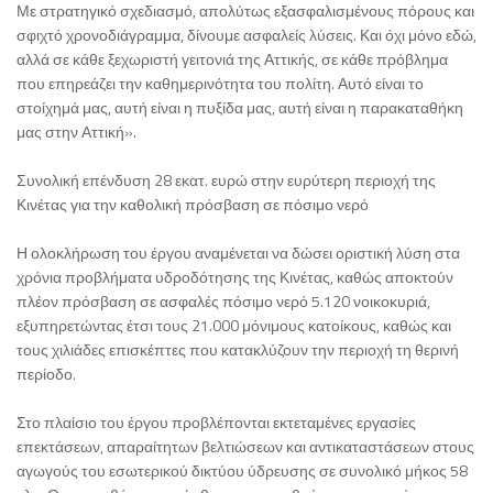
Με στρατηγικό σχεδιασμό, απολύτως εξασφαλισμένους πόρους και
σφιχτό χρονοδιάγραμμα, δίνουμε ασφαλείς λύσεις. Και όχι μόνο εδώ,
αλλά σε κάθε ξεχωριστή γειτονιά της Αττικής, σε κάθε πρόβλημα
που επηρεάζει την καθημερινότητα του πολίτη. Αυτό είναι το
στοίχημά μας, αυτή είναι η πυξίδα μας, αυτή είναι η παρακαταθήκη
μας στην Αττική».
Συνολική επένδυση 28 εκατ. ευρώ στην ευρύτερη περιοχή της
Κινέτας για την καθολική πρόσβαση σε πόσιμο νερό
Η ολοκλήρωση του έργου αναμένεται να δώσει οριστική λύση στα
χρόνια προβλήματα υδροδότησης της Κινέτας, καθώς αποκτούν
πλέον πρόσβαση σε ασφαλές πόσιμο νερό 5.120 νοικοκυριά,
εξυπηρετώντας έτσι τους 21.000 μόνιμους κατοίκους, καθώς και
τους χιλιάδες επισκέπτες που κατακλύζουν την περιοχή τη θερινή
περίοδο.
Στο πλαίσιο του έργου προβλέπονται εκτεταμένες εργασίες
επεκτάσεων, απαραίτητων βελτιώσεων και αντικαταστάσεων στους
αγωγούς του εσωτερικού δικτύου ύδρευσης σε συνολικό μήκος 58