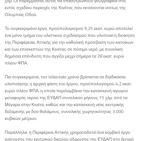
χλμ. Οι παρεμβάσεις αυτές θα επικεντρωθούν γεωγραφικά στις
εντός σχεδίου περιοχές της Κινέτας που εκτείνονται νοτίως της
Ολυμπίας Οδού.
Το συγκεκριμένο έργο, προϋπολογισμού 9,25 εκατ. ευρώ αποτελεί
ένα μόνο τμήμα του ολιστικού σχεδιασμού που υλοποιεί η διοίκηση
της Περιφέρειας Αττικής για την καθολική πρόσβαση των κατοίκων
και των επισκεπτών της Κινέτας σε πόσιμο νερό, με συνολική
δημόσια επένδυση που αγγίζει μέχρι σήμερα τα 28 εκατ. ευρώ
πλέον ΦΠΑ.
Πιο συγκεκριμένα, τον τελευταίο χρόνο βρίσκεται σε διαδικασία
υλοποίησης η αρχική φάση του έργου, προϋπολογισμού 4,2 εκατ.
ευρώ πλέον ΦΠΑ, η οποία περιλαμβάνει την κατασκευή αγωγού
μεταφοράς νερού της ΕΥΔΑΠ συνολικού μήκους 15 χλμ. από τα
Μέγαρα στην Κινέτα, καθώς και την κατασκευή νέας κεντρικής
δεξαμενής με δύο θαλάμους, συνολικής χωρητικότητας 3.000
κυβικών μέτρων.
Παράλληλα, η Περιφέρεια Αττικής χρηματοδοτεί ένα κομβικό έργο
ενίσχυσης του κεντρικού δικτύου ύδρευσης της ΕΥΔΑΠ στη Δυτική