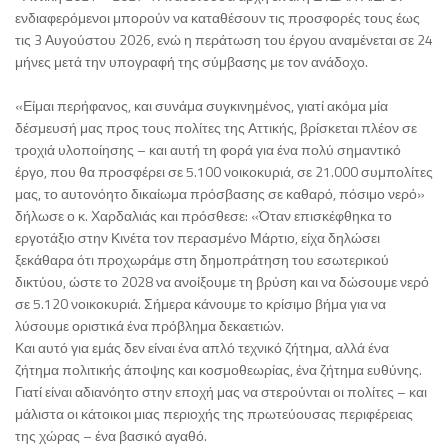
ενδιαφερόμενοι μπορούν να καταθέσουν τις προσφορές τους έως
τις 3 Αυγούστου 2026, ενώ η περάτωση του έργου αναμένεται σε 24
μήνες μετά την υπογραφή της σύμβασης με τον ανάδοχο.
«Είμαι περήφανος, και συνάμα συγκινημένος, γιατί ακόμα μία
δέσμευσή μας προς τους πολίτες της Αττικής, βρίσκεται πλέον σε
τροχιά υλοποίησης – και αυτή τη φορά για ένα πολύ σημαντικό
έργο, που θα προσφέρει σε 5.100 νοικοκυριά, σε 21.000 συμπολίτες
μας, το αυτονόητο δικαίωμα πρόσβασης σε καθαρό, πόσιμο νερό»
δήλωσε ο κ. Χαρδαλιάς και πρόσθεσε: «Όταν επισκέφθηκα το
εργοτάξιο στην Κινέτα τον περασμένο Μάρτιο, είχα δηλώσει
ξεκάθαρα ότι προχωράμε στη δημοπράτηση του εσωτερικού
δικτύου, ώστε το 2028 να ανοίξουμε τη βρύση και να δώσουμε νερό
σε 5.120 νοικοκυριά. Σήμερα κάνουμε το κρίσιμο βήμα για να
λύσουμε οριστικά ένα πρόβλημα δεκαετιών.
Και αυτό για εμάς δεν είναι ένα απλό τεχνικό ζήτημα, αλλά ένα
ζήτημα πολιτικής άποψης και κοσμοθεωρίας, ένα ζήτημα ευθύνης.
Γιατί είναι αδιανόητο στην εποχή μας να στερούνται οι πολίτες – και
μάλιστα οι κάτοικοι μιας περιοχής της πρωτεύουσας περιφέρειας
της χώρας – ένα βασικό αγαθό.