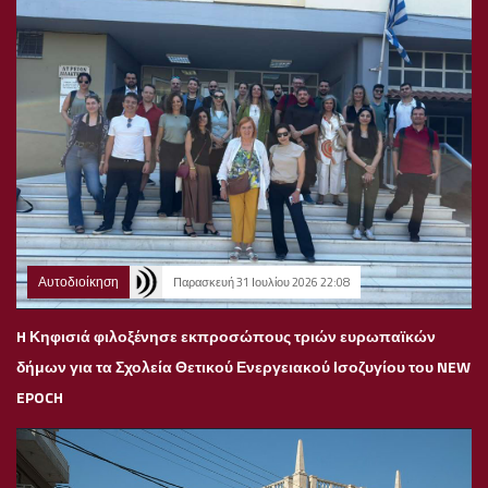
Αυτοδιοίκηση
Παρασκευή 31 Ιουλίου 2026 22:08
H Κηφισιά φιλοξένησε εκπροσώπους τριών ευρωπαϊκών
δήμων για τα Σχολεία Θετικού Ενεργειακού Ισοζυγίου του NEW
EPOCH