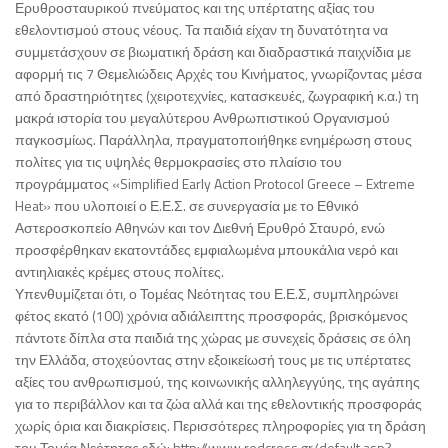
Ερυθροσταυρικού πνεύματος και της υπέρτατης αξίας του
εθελοντισμού στους νέους. Τα παιδιά είχαν τη δυνατότητα να
συμμετάσχουν σε βιωματική δράση και διαδραστικά παιχνίδια με
αφορμή τις 7 Θεμελιώδεις Αρχές του Κινήματος, γνωρίζοντας μέσα
από δραστηριότητες (χειροτεχνίες, κατασκευές, ζωγραφική κ.α.) τη
μακρά ιστορία του μεγαλύτερου Ανθρωπιστικού Οργανισμού
παγκοσμίως. Παράλληλα, πραγματοποιήθηκε ενημέρωση στους
πολίτες για τις υψηλές θερμοκρασίες στο πλαίσιο του
προγράμματος «Simplified Early Action Protocol Greece – Extreme
Heat» που υλοποιεί ο Ε.Ε.Σ. σε συνεργασία με το Εθνικό
Αστεροσκοπείο Αθηνών και τον Διεθνή Ερυθρό Σταυρό, ενώ
προσφέρθηκαν εκατοντάδες εμφιαλωμένα μπουκάλια νερό και
αντιηλιακές κρέμες στους πολίτες.
Υπενθυμίζεται ότι, ο Τομέας Νεότητας του Ε.Ε.Σ, συμπληρώνει
φέτος εκατό (100) χρόνια αδιάλειπτης προσφοράς, βρισκόμενος
πάντοτε δίπλα στα παιδιά της χώρας με συνεχείς δράσεις σε όλη
την Ελλάδα, στοχεύοντας στην εξοικείωσή τους με τις υπέρτατες
αξίες του ανθρωπισμού, της κοινωνικής αλληλεγγύης, της αγάπης
για το περιβάλλον και τα ζώα αλλά και της εθελοντικής προσφοράς
χωρίς όρια και διακρίσεις. Περισσότερες πληροφορίες για τη δράση
του Τομέα Νεότητας εδώ: http://www.redcross.gr/default.asp?