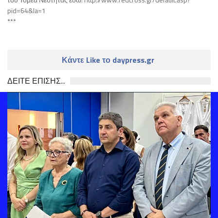
pid=64&la=1
***
Κάντε Like το daypress.gr
ΔΕΙΤΕ ΕΠΙΣΗΣ...