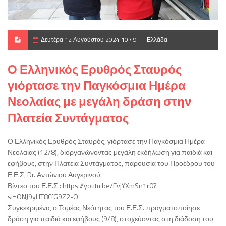
Δευτέρα 12 Αυγούστου 2024 10:49
Ελλάδα
Ο Ελληνικός Ερυθρός Σταυρός
γιόρτασε την Παγκόσμια Ημέρα
Νεολαίας με μεγάλη δράση στην
Πλατεία Συντάγματος
Ο Ελληνικός Ερυθρός Σταυρός, γιόρτασε την Παγκόσμια Ημέρα
Νεολαίας (12/8), διοργανώνοντας μεγάλη εκδήλωση για παιδιά και
εφήβους, στην Πλατεία Συντάγματος, παρουσία του Προέδρου του
Ε.Ε.Σ, Dr. Αντώνιου Αυγερινού.
Βίντεο του Ε.Ε.Σ.: https://youtu.be/EvjYXmSn1r0?
si=ONJ9yHT8CfG9Z2-O
Συγκεκριμένα, ο Τομέας Νεότητας του Ε.Ε.Σ. πραγματοποίησε
δράση για παιδιά και εφήβους (9/8), στοχεύοντας στη διάδοση του