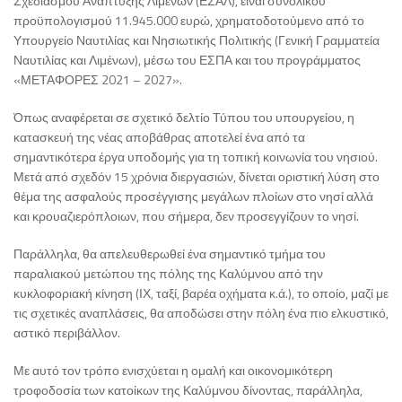
Σχεδιασμού Ανάπτυξης Λιμένων (ΕΣΑΛ), είναι συνολικού
προϋπολογισμού 11.945.000 ευρώ, χρηματοδοτούμενο από το
Υπουργείο Ναυτιλίας και Νησιωτικής Πολιτικής (Γενική Γραμματεία
Ναυτιλίας και Λιμένων), μέσω του ΕΣΠΑ και του προγράμματος
«ΜΕΤΑΦΟΡΕΣ 2021 – 2027».
Όπως αναφέρεται σε σχετικό δελτίο Τύπου του υπουργείου, η
κατασκευή της νέας αποβάθρας αποτελεί ένα από τα
σημαντικότερα έργα υποδομής για τη τοπική κοινωνία του νησιού.
Μετά από σχεδόν 15 χρόνια διεργασιών, δίνεται οριστική λύση στο
θέμα της ασφαλούς προσέγγισης μεγάλων πλοίων στο νησί αλλά
και κρουαζιερόπλοιων, που σήμερα, δεν προσεγγίζουν το νησί.
Παράλληλα, θα απελευθερωθεί ένα σημαντικό τμήμα του
παραλιακού μετώπου της πόλης της Καλύμνου από την
κυκλοφοριακή κίνηση (ΙΧ, ταξί, βαρέα οχήματα κ.ά.), το οποίο, μαζί με
τις σχετικές αναπλάσεις, θα αποδώσει στην πόλη ένα πιο ελκυστικό,
αστικό περιβάλλον.
Με αυτό τον τρόπο ενισχύεται η ομαλή και οικονομικότερη
τροφοδοσία των κατοίκων της Καλύμνου δίνοντας, παράλληλα,