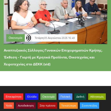
Οικονομία
Τετάρτη 05 Αυγούστου 2026 16:49
Αναπτυξιακός Σύλλογος Γυναικών Επιχειρηματιών Κρήτης.
Έκθεση - Γιορτή με Κρητικά Προϊόντα, Οικοτεχνίας και
Χειροτεχνίας στο ΔΕΚΚ (vid)
Επικαιρότητα
Ελλάδα
Οικονομία
Πολιτική
Διεθνή
Αθλητισμός
Υγεία
Αυτοδιοίκηση
Στην πρέσσα
Τα καλύτερα
Συνεντεύξεις