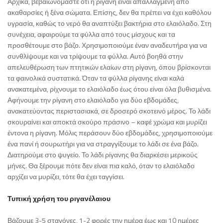
Αρχικά, βεβαιωνόμαστε ότι η ρίγανη είναι απαλλαγμένη από
ακαθαρσίες ή ξένα σώματα. Επίσης, δεν θα πρέπει να έχει καθόλου
υγρασία, καθώς το νερό θα αναπτύξει βακτήρια στο ελαιόλαδο. Στη
συνέχεια, αφαιρούμε τα φύλλα από τους μίσχους και τα
προσθέτουμε στο βάζο. Χρησιμοποιούμε έναν αναδευτήρα για να
συνθλίψουμε και να τρίψουμε τα φύλλα. Αυτό βοηθά στην
απελευθέρωση των πτητικών ελαίων στη ρίγανη, όπου βρίσκονται
τα φαινολικά συστατικά. Όταν τα φύλλα ρίγανης είναι καλά
ανακατεμένα, ρίχνουμε το ελαιόλαδο έως ότου είναι όλα βυθισμένα.
Αφήνουμε την ρίγανη στο ελαιόλαδο για δύο εβδομάδες,
ανακατεύοντας περιστασιακά, σε δροσερό σκοτεινό μέρος. Το λάδι
σκουραίνει και αποκτά σκούρο πράσινο – καφέ χρώμα και μυρίζει
έντονα η ρίγανη. Μόλις περάσουν δύο εβδομάδες, χρησιμοποιούμε
ένα πανί ή σουρωτήρι για να στραγγίξουμε το λάδι σε ένα βάζο.
Διατηρούμε στο ψυγείο. Το λάδι ρίγανης θα διαρκέσει μερικούς
μήνες. Θα ξέρουμε πότε δεν είναι πια καλό, όταν το ελαιόλαδο
αρχίζει να μυρίζει, τότε θα έχει ταγγίσει.
Τυπική χρήση του ριγανέλαιου
Βάζουμε 3-5 σταγόνες, 1-2 φορές την ημέρα έως και 10 ημέρες