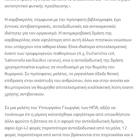
αντισηπτικό φυτικής προέλευσης».
Η καρβακρόλη, σύμφωνα με την πρόσφατη βιβλιογραφία, έχει
έντονες αντιβακτηριακές, αντιοξειδωτικές και αντικαρκινικές
ιδιότητες για τον οργανισμό. Η αντιμικροβιακή δράση της
καρβακρόλης είναι υψηλότερη από αυτή άλλων πτητικών ενώσεων
που υπάρχουν στα αιθέρια έλαια. Είναι ιδιαίτερα αποτελεσματική
έναντι των τροφιμογενών παθογόνων (π.χ. Escherichia coli,
Salmonella και Bacillus cereus), ενώ η αντιοξειδωτική της δράση
χρησιμοποιείται ευρέως σε συνδυασμό με την θυμόλη του
θυμαριού. Σε πρόσφατες μελέτες, το ριγανέλαιο έδειξε θετική
επίδραση στην ανάπτυξη του ανθρώπου, όσο και στην ανοσία και
θα μπορούσε να θεωρηθεί αποτελεσματική εναλλακτική λύση έναντι
χρήσης αντιβιοτικών.
Σε μια μελέτη του Υπουργείου Γεωργίας των ΗΠΑ, αξίζει να
τονίσουμε ότι η ρίγανη κατατάχθηκε υψηλότερα από οποιοδήποτε
άλλο φρούτο ή βότανο σε ό,τι αφορά την αντιοξειδωτική δράση,
αφού έχει 42 φορές περισσότερα αντιοξειδωτικά από τα μήλα, 12
φορές περισσότερα από αυτά που βρίσκονται στα πορτοκάλια και 4