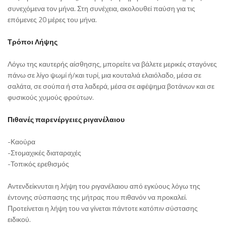
συνεχόμενα τον μήνα. Στη συνέχεια, ακολουθεί παύση για τις
επόμενες 20 μέρες του μήνα.
Τρόποι Λήψης
Λόγω της καυτερής αίσθησης, μπορείτε να βάλετε μερικές σταγόνες
πάνω σε λίγο ψωμί ή/και τυρί, μια κουταλιά ελαιόλαδο, μέσα σε
σαλάτα, σε σούπα ή στα λαδερά, μέσα σε αφέψημα βοτάνων και σε
φυσικούς χυμούς φρούτων.
Πιθανές παρενέργειες ριγανέλαιου
-Καούρα
-Στομαχικές διαταραχές
-Τοπικός ερεθισμός
Αντενδείκνυται η λήψη του ριγανέλαιου από εγκύους λόγω της
έντονης σύσπασης της μήτρας που πιθανόν να προκαλεί.
Προτείνεται η λήψη του να γίνεται πάντοτε κατόπιν σύστασης
ειδικού.