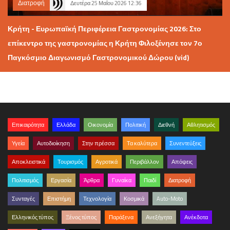
Διατροφή
Δευτέρα 25 Μαΐου 2026 12:36
Κρήτη - Ευρωπαϊκή Περιφέρεια Γαστρονομίας 2026: Στο
επίκεντρο της γαστρονομίας η Κρήτη Φιλοξένησε τον 7ο
Παγκόσμιο Διαγωνισμό Γαστρονομικού Δώρου (vid)
Επικαιρότητα
Ελλάδα
Οικονομία
Πολιτική
Διεθνή
Αθλητισμός
Υγεία
Αυτοδιοίκηση
Στην πρέσσα
Τα καλύτερα
Συνεντεύξεις
Αποκλειστικά
Τουρισμός
Αγροτικά
Περιβάλλον
Απόψεις
Πολιτισμός
Εργασία
Άρθρα
Γυναίκα
Παιδί
Διατροφή
Συνταγές
Επιστήμη
Τεχνολογία
Κοσμικά
Auto-Moto
Ελληνικός τύπος
Ξένος τύπος
Παράξενα
Ανεξήγητα
Ανέκδοτα