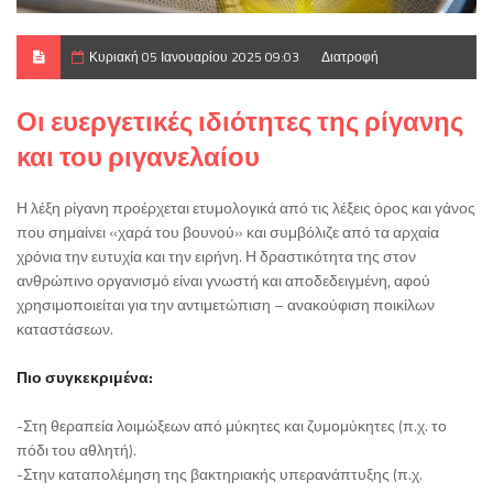
Κυριακή 05 Ιανουαρίου 2025 09:03
Διατροφή
Οι ευεργετικές ιδιότητες της ρίγανης
και του ριγανελαίου
Η λέξη ρίγανη προέρχεται ετυμολογικά από τις λέξεις όρος και γάνος
που σημαίνει «χαρά του βουνού» και συμβόλιζε από τα αρχαία
χρόνια την ευτυχία και την ειρήνη. Η δραστικότητα της στον
ανθρώπινο οργανισμό είναι γνωστή και αποδεδειγμένη, αφού
χρησιμοποιείται για την αντιμετώπιση – ανακούφιση ποικίλων
καταστάσεων.
Πιο συγκεκριμένα:
-Στη θεραπεία λοιμώξεων από μύκητες και ζυμομύκητες (π.χ. το
πόδι του αθλητή).
-Στην καταπολέμηση της βακτηριακής υπερανάπτυξης (π.χ.