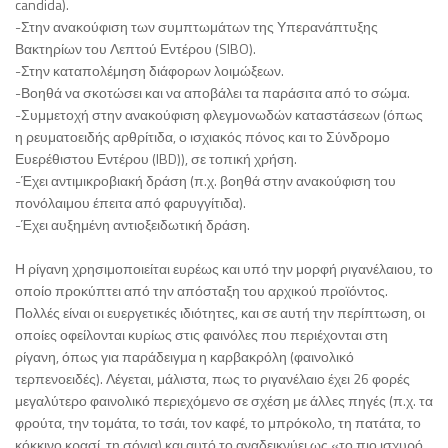
candida).
-Στην ανακούφιση των συμπτωμάτων της Υπερανάπτυξης
Βακτηρίων του Λεπτού Εντέρου (SIBO).
-Στην καταπολέμηση διάφορων λοιμώξεων.
-Βοηθά να σκοτώσει και να αποβάλει τα παράσιτα από το σώμα.
-Συμμετοχή στην ανακούφιση φλεγμονωδών καταστάσεων (όπως
η ρευματοειδής αρθρίτιδα, ο ισχιακός πόνος και το Σύνδρομο
Ευερέθιστου Εντέρου (IBD)), σε τοπική χρήση.
-Έχει αντιμικροβιακή δράση (π.χ. βοηθά στην ανακούφιση του
πονόλαιμου έπειτα από φαρυγγίτιδα).
-Έχει αυξημένη αντιοξειδωτική δράση.
Η ρίγανη χρησιμοποιείται ευρέως και υπό την μορφή ριγανέλαιου, το
οποίο προκύπτει από την απόσταξη του αρχικού προϊόντος.
Πολλές είναι οι ευεργετικές ιδιότητες, και σε αυτή την περίπτωση, οι
οποίες οφείλονται κυρίως στις φαινόλες που περιέχονται στη
ρίγανη, όπως για παράδειγμα η καρβακρόλη (φαινολικό
τερπενοειδές). Λέγεται, μάλιστα, πως το ριγανέλαιο έχει 26 φορές
μεγαλύτερο φαινολικό περιεχόμενο σε σχέση με άλλες πηγές (π.χ. τα
φρούτα, την τομάτα, το τσάι, τον καφέ, το μπρόκολο, τη πατάτα, το
κόκκινο κρασί, τη σόγια) και αυτό το αναδεικνύει ως «το πιο ισχυρό