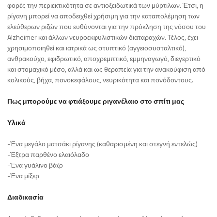
φορές την περιεκτικότητα σε αντιοξειδωτικά των μύρτιλων. Έτσι, η
ρίγανη μπορεί να αποδειχθεί χρήσιμη για την καταπολέμηση των
ελεύθερων ριζών που ευθύνονται για την πρόκληση της νόσου του
Alzheimer και άλλων νευροεκφυλιστικών διαταραχών. Τέλος, έχει
χρησιμοποιηθεί και ιατρικά ως στυπτικό (αγγειοσυσταλτικό),
ανθρακούχο, εφιδρωτικό, αποχρεμπτικό, εμμηναγωγό, διεγερτικό
και στομαχικό μέσο, αλλά και ως θεραπεία για την ανακούφιση από
κολικούς, βήχα, πονοκεφάλους, νευρικότητα και πονόδοντους.
Πως μπορούμε να φτιάξουμε ριγανέλαιο στο σπίτι μας
Υλικά
-Ένα μεγάλο ματσάκι ρίγανης (καθαρισμένη και στεγνή εντελώς)
-Έξτρα παρθένο ελαιόλαδο
-Ένα γυάλινο βάζο
-Ένα μίξερ
Διαδικασία