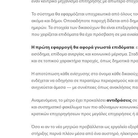
έναν κεντρικό μηχανισμό επιτήρησης με απώτερο στόχο
Το σύστημα θα εφαρμόζεται υποχρεωτικά από όλους του
ακόμα και δήμοι. Οποιαδήποτε παροχή δίδεται από δημ
ημερών. Τα στοιχεία των δικαιούχων θα είναι επεξεργάσι
που χειρίζεται επιδόματα θα έχει πρόσβαση σε μια ενιαί
Η πρώτη εφαρμογή θα αφορά γνωστά επιδόματα
:
εισόδημα, επίδομα ανεργίας και κοινωνικό μέρισμα. Σταδ
και σε τοπικού χαρακτήρα παροχές, όπως δημοτικά προ
Η αποτύπωση κάθε ενίσχυσης στο όνομα κάθε δικαιούχ
ενδέχεται να οδηγήσει σε περαιτέρω περιορισμούς και
ανιχνεύεται άμεσα — με συνέπειες όπως ανακλήσεις π
Αναμενόμενα, το μέτρο έχει προκαλέσει
αντιδράσεις
σε
και
συστηματικό φακέλωμα
των πιο αδύναμων κοινωνικώ
κρατικών επιχορηγήσεων προς μεγάλες επιχειρήσεις ή ά
Όσο κι αν το νέο μητρώο προβάλλεται ως εργαλείο εξορθ
στήριξης περνά πλέον μέσα από ένα αυστηρό, ηλεκτρονι