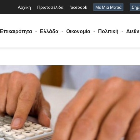
Αρχική
Πρωτοσέλιδα
facebook
Με Μια Ματιά
Σημε
Επικαιρότητα
Ελλάδα
Οικονομία
Πολιτική
Διεθν