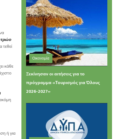
 να
ητρώο
α τεθεί
Οικονομία
ει κάθε
Τετάρτη 05 Αυγούστου 2026 11:54
άχιστο
Ξεκίνησαν οι αιτήσεις για το
πρόγραμμα «Τουρισμός για Όλους
2026-2027»
ά
 ακόμη
ση ή για