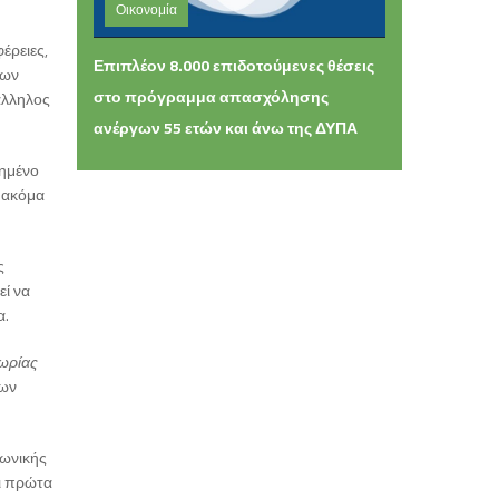
Οικονομία
Τετάρτη 05 Αυγούστου 2026 11:10
έρειες,
Επιπλέον 8.000 επιδοτούμενες θέσεις
μων
στο πρόγραμμα απασχόλησης
πάλληλος
ανέργων 55 ετών και άνω της ΔΥΠΑ
υημένο
, ακόμα
ς
εί να
α.
μωρίας
των
νωνικής
ει πρώτα