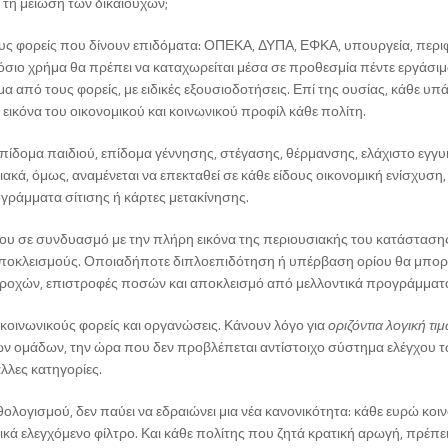
 τη μείωση των δικαιούχων;
ς φορείς που δίνουν επιδόματα: ΟΠΕΚΑ, ΔΥΠΑ, ΕΦΚΑ, υπουργεία, περιφ
όσιο χρήμα θα πρέπει να καταχωρείται μέσα σε προθεσμία πέντε εργάσι
μα από τους φορείς, με ειδικές εξουσιοδοτήσεις. Επί της ουσίας, κάθε υ
α εικόνα του οικονομικού και κοινωνικού προφίλ κάθε πολίτη.
 επίδομα παιδιού, επίδομα γέννησης, στέγασης, θέρμανσης, ελάχιστο εγγ
ιακά, όμως, αναμένεται να επεκταθεί σε κάθε είδους οικονομική ενίσχυση
γράμματα σίτισης ή κάρτες μετακίνησης.
ου σε συνδυασμό με την πλήρη εικόνα της περιουσιακής του κατάσταση
 αποκλεισμούς. Οποιαδήποτε διπλοεπιδότηση ή υπέρβαση ορίου θα μπορ
αροχών, επιστροφές ποσών και αποκλεισμό από μελλοντικά προγράμματ
 κοινωνικούς φορείς και οργανώσεις. Κάνουν λόγο για
οριζόντια λογική τι
ν ομάδων, την ώρα που δεν προβλέπεται αντίστοιχο σύστημα ελέγχου 
λλες κατηγορίες.
ολογισμού, δεν παύει να εδραιώνει μια νέα κανονικότητα: κάθε ευρώ κοι
κά ελεγχόμενο φίλτρο. Και κάθε πολίτης που ζητά κρατική αρωγή, πρέπ