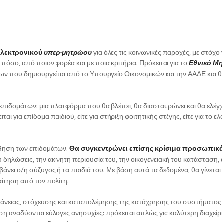
ηλεκτρονικού
υπερ-μητρώου
για όλες τις κοινωνικές παροχές, με στόχο
, πόσο, από ποιον φορέα και με ποια κριτήρια. Πρόκειται για το
Εθνικό Μ
νων που δημιουργείται από το Υπουργείο Οικονομικών και την ΑΑΔΕ και θ
 επιδομάτων: μια πλατφόρμα που θα βλέπει, θα διασταυρώνει και θα ελέγχ
ι για επίδομα παιδιού, είτε για στήριξη φοιτητικής στέγης, είτε για το ελ
ύθηση των επιδομάτων.
Θα συγκεντρώνει επίσης κρίσιμα προσωπικ
υ δηλώσεις, την ακίνητη περιουσία του, την οικογενειακή του κατάσταση,
βάνει ο/η σύζυγος ή τα παιδιά του. Με βάση αυτά τα δεδομένα, θα γίνεται
αίτηση από τον πολίτη.
άνειας, στόχευσης και καταπολέμησης της κατάχρησης του συστήματος
αναδύονται εύλογες ανησυχίες: πρόκειται απλώς για καλύτερη διαχείρι