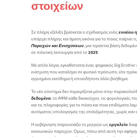
στοιχείων
Σε πλήρη εξέλιξη βρίσκεται ο σχεδιασμός ενός
ενιαίου 
υπάρχει πλήρης και άμεση εικόνα για το ποιος παίρνει τι
Παροχών και Ενισχύσεων
, μια τεράστια βάση δεδομέ
σε πιλοτική λειτουργία από το
2025
.
Με απλά λόγια, εγκαθίσταται ένας ψηφιακός Big Brother
ενίσχυση που καταλήγει σε φυσικό πρόσωπο, είτε πρόκειτα
εγγυημένο εισόδημα ή οποιοδήποτε άλλο βοήθημα.
Το νέο σύστημα δεν περιορίζεται μόνο στην παρακολο
δεδομένα
: το ΑΦΜ κάθε δικαιούχου, τις φορολογικές το
και τις πληροφορίες για το πόσα και ποια επιδόματα λαμ
αυτόματος υπολογισμός της επιλεξιμότητας, χωρίς καν 
Η κυβέρνηση παρουσιάζει το μητρώο ως
εργαλείο
διαφ
κοινωνικών παροχών. Όμως, πίσω από αυτή την αφήγηση 