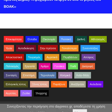
ΒΟΑΚ»
Επικαιρότητα
Ελλάδα
Οικονομία
Πολιτική
Διεθνή
Αθλητισμός
Υγεία
Αυτοδιοίκηση
Στην πρέσσα
Τα καλύτερα
Συνεντεύξεις
Αποκλειστικά
Τουρισμός
Αγροτικά
Περιβάλλον
Απόψεις
Πολιτισμός
Εργασία
Άρθρα
Γυναίκα
Παιδί
Διατροφή
Συνταγές
Επιστήμη
Τεχνολογία
Κοσμικά
Auto-Moto
Ελληνικός τύπος
Ξένος τύπος
Παράξενα
Ανεξήγητα
Ανέκδοτα
Αγγελίες
Ζώδια
Shopping
Συνεχίζοντας την περιήγηση στο daypress.gr, αποδέχεστε τη χρήση
© daypress. All rights reserved.
Όροι Χρήσης
Επικοινωνία