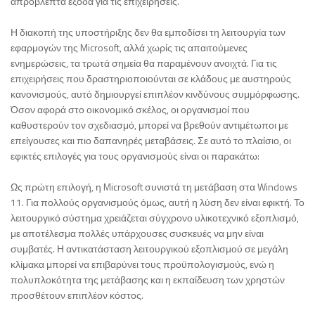
απρόβλεπτα έξοδα για τις επιχειρήσεις.
Η διακοπή της υποστήριξης δεν θα εμποδίσει τη λειτουργία των
εφαρμογών της Microsoft, αλλά χωρίς τις απαιτούμενες
ενημερώσεις, τα τρωτά σημεία θα παραμένουν ανοιχτά. Για τις
επιχειρήσεις που δραστηριοποιούνται σε κλάδους με αυστηρούς
κανονισμούς, αυτό δημιουργεί επιπλέον κινδύνους συμμόρφωσης.
Όσον αφορά στο οικονομικό σκέλος, οι οργανισμοί που
καθυστερούν τον σχεδιασμό, μπορεί να βρεθούν αντιμέτωποι με
επείγουσες και πιο δαπανηρές μεταβάσεις. Σε αυτό το πλαίσιο, οι
εφικτές επιλογές για τους οργανισμούς είναι οι παρακάτω:
Ως πρώτη επιλογή, η Microsoft συνιστά τη μετάβαση στα Windows
11. Για πολλούς οργανισμούς όμως, αυτή η λύση δεν είναι εφικτή. Το
λειτουργικό σύστημα χρειάζεται σύγχρονο υλικοτεχνικό εξοπλισμό,
με αποτέλεσμα πολλές υπάρχουσες συσκευές να μην είναι
συμβατές. Η αντικατάσταση λειτουργικού εξοπλισμού σε μεγάλη
κλίμακα μπορεί να επιβαρύνει τους προϋπολογισμούς, ενώ η
πολυπλοκότητα της μετάβασης και η εκπαίδευση των χρηστών
προσθέτουν επιπλέον κόστος.