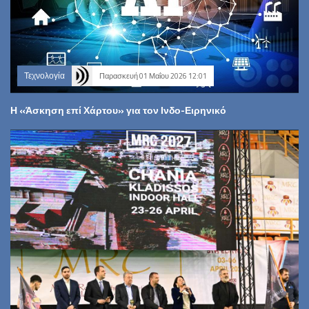
Τεχνολογία
Παρασκευή 01 Μαΐου 2026 12:01
Η «Άσκηση επί Χάρτου» για τον Ινδο-Ειρηνικό