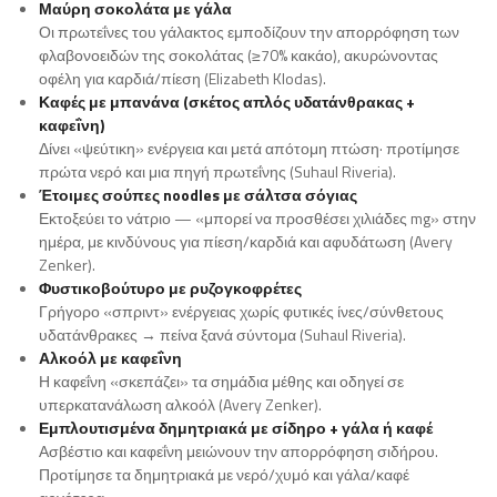
Μαύρη σοκολάτα με γάλα
Οι πρωτεΐνες του γάλακτος εμποδίζουν την απορρόφηση των
φλαβονοειδών της σοκολάτας (≥70% κακάο), ακυρώνοντας
οφέλη για καρδιά/πίεση (Elizabeth Klodas).
Καφές με μπανάνα (σκέτος απλός υδατάνθρακας +
καφεΐνη)
Δίνει «ψεύτικη» ενέργεια και μετά απότομη πτώση· προτίμησε
πρώτα νερό και μια πηγή πρωτεΐνης (Suhaul Riveria).
Έτοιμες σούπες noodles με σάλτσα σόγιας
Εκτοξεύει το νάτριο — «μπορεί να προσθέσει χιλιάδες mg» στην
ημέρα, με κινδύνους για πίεση/καρδιά και αφυδάτωση (Avery
Zenker).
Φυστικοβούτυρο με ρυζογκοφρέτες
Γρήγορο «σπριντ» ενέργειας χωρίς φυτικές ίνες/σύνθετους
υδατάνθρακες → πείνα ξανά σύντομα (Suhaul Riveria).
Αλκοόλ με καφεΐνη
Η καφεΐνη «σκεπάζει» τα σημάδια μέθης και οδηγεί σε
υπερκατανάλωση αλκοόλ (Avery Zenker).
Εμπλουτισμένα δημητριακά με σίδηρο + γάλα ή καφέ
Ασβέστιο και καφεΐνη μειώνουν την απορρόφηση σιδήρου.
Προτίμησε τα δημητριακά με νερό/χυμό και γάλα/καφέ