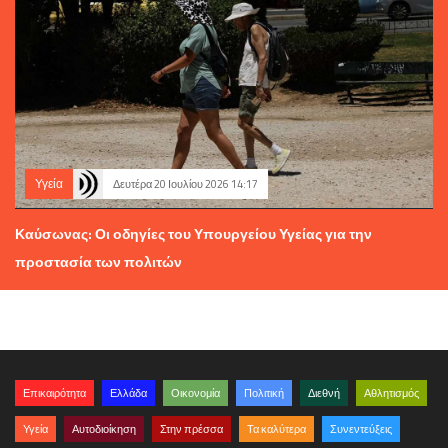
Υγεία
Δευτέρα 20 Ιουλίου 2026 14:17
Καύσωνας: Οι οδηγίες του Υπουργείου Υγείας για την
προστασία των πολιτών
Επικαιρότητα
Ελλάδα
Οικονομία
Πολιτική
Διεθνή
Αθλητισμός
Υγεία
Αυτοδιοίκηση
Στην πρέσσα
Τα καλύτερα
Συνεντεύξεις