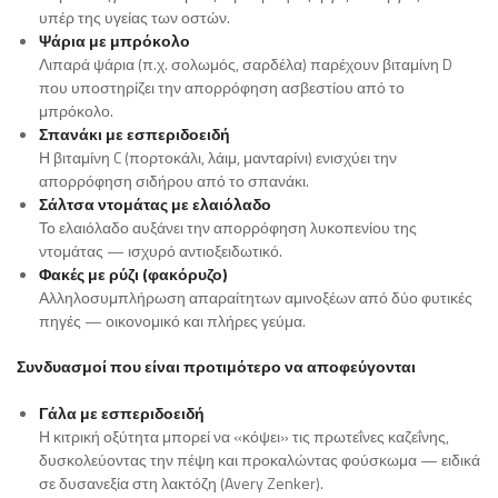
υπέρ της υγείας των οστών.
Ψάρια με μπρόκολο
Λιπαρά ψάρια (π.χ. σολωμός, σαρδέλα) παρέχουν βιταμίνη D
που υποστηρίζει την απορρόφηση ασβεστίου από το
μπρόκολο.
Σπανάκι με εσπεριδοειδή
Η βιταμίνη C (πορτοκάλι, λάιμ, μανταρίνι) ενισχύει την
απορρόφηση σιδήρου από το σπανάκι.
Σάλτσα ντομάτας με ελαιόλαδο
Το ελαιόλαδο αυξάνει την απορρόφηση λυκοπενίου της
ντομάτας — ισχυρό αντιοξειδωτικό.
Φακές με ρύζι (φακόρυζο)
Αλληλοσυμπλήρωση απαραίτητων αμινοξέων από δύο φυτικές
πηγές — οικονομικό και πλήρες γεύμα.
Συνδυασμοί που είναι προτιμότερο να αποφεύγονται
Γάλα με εσπεριδοειδή
Η κιτρική οξύτητα μπορεί να «κόψει» τις πρωτεΐνες καζεΐνης,
δυσκολεύοντας την πέψη και προκαλώντας φούσκωμα — ειδικά
σε δυσανεξία στη λακτόζη (Avery Zenker).