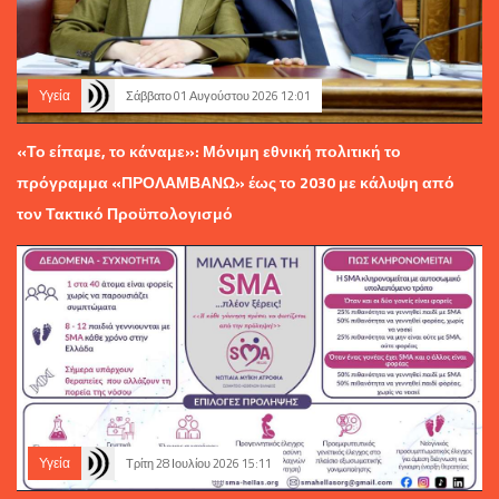
Υγεία
Σάββατο 01 Αυγούστου 2026 12:01
«Το είπαμε, το κάναμε»: Μόνιμη εθνική πολιτική το
πρόγραμμα «ΠΡΟΛΑΜΒΑΝΩ» έως το 2030 με κάλυψη από
τον Τακτικό Προϋπολογισμό
Υγεία
Τρίτη 28 Ιουλίου 2026 15:11