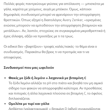
Πολλές φορές παντρεύουμε γεύσεις για απόλαυση — μπισκότα με
γάλα, καρότα με χούμους, αυγά με μπέικον. Όμως, κάποιοι
δημοφιλείς συνδυασμοί μπορεί να φρενάρουν την απορρόφηση
θρεπτικών. Όπως εξηγεί η διαιτολόγος Avery Zenker, «ορισμένες
ενώσεις μπορούν να εμποδίσουν την απορρόφηση βιταμινών και
μετάλλων». Αν, λοιπόν, στοχεύεις σε συγκεκριμένα μικροθρεπτικά ή
έχεις έλλειψη, αξίζει να προσέξεις με τι τα τρως.
Οι ειδικοί δεν «βαφτίζουν» τροφές καλές/κακές· το θέμα είναι ο
συνδυασμός. Παρακάτω θα βρεις τι να προτιμάς και τι να
αποφεύγεις.
Συνδυασμοί που μας ωφελούν
Φακές με ξύδι ή λεμόνι + λαχανικά με βιταμίνη C
Το ξύδι/λεμόνι αλλάζει το pH στο πιάτο και βοηθά τον μη αιμικό
σίδηρο των φακών να απορροφηθεί καλύτερα. Αν προσθέσεις
και πιπεριές ή άλλα λαχανικά πλούσια σε βιταμίνη C, το όφελος
διπλασιάζεται.
Ομελέτα με τυρί και γάλα
Ασβέστιο (γαλακτοκομικά) + βιταμίνη D (αβγό) συνεργάζονται