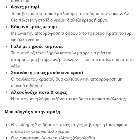
αργότερα.
Φακές με τυρί
Το ασβέστιο του τυριού μπλοκάρει τον σίδηρο των φακών. Αν
θες πρωτεΐνη στο ίδιο γεύμα, διάλεξε κρέας ή αβγό.
Κόκκινο κρέας με τυρί
Μειώνει την απορρόφηση σιδήρου από το κρέας. Κράτα το τυρί
για άλλο γεύμα.
Γάλα με ξηρούς καρπούς
Το φυτικό οξύ των ξηρών καρπών μπορεί να ρίξει την
απορρόφηση βιταμινών/μετάλλων — και του ασβεστίου από το
γάλα.
Σπανάκι ή φακές με κόκκινο κρασί
Οι τανίνες του κρασιού δυσκολεύουν την απορρόφηση μη
αιμικού σιδήρου.
Αλκοολούχα ποτά & καφές
Η ταυτόχρονη λήψη αυξάνει τον κίνδυνο υπερκατανάλωσης.
Mini οδηγός για την πράξη
Θες σίδηρο; Συνδύασε φυτικές πηγές με βιταμίνη C και άφησε
ασβέστιο/καφέ για άλλο γεύμα.
Θες λυκοπένιο; Δώσε του λίπος (ελαιόλαδο).