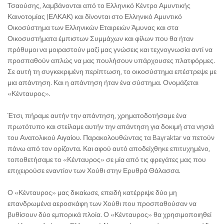
Τσαούσης, λαμβάνονται από το Ελληνικό Κέντρο Αμυντικής
Καινοτομίας (ΕΛΚΑΚ) και δίνονται στο Ελληνικό Αμυντικό
Οικοσύστημα των Ελληνικών Εταιρειών Άμυνας και στα
Οικοσυστήματα έμπιστων Συμμάχων και φίλων που θα ήταν
πρόθυμοι να μοιραστούν μαζί μας γνώσεις και τεχνογνωσία αντί να
προσπαθούν απλώς να μας πουλήσουν υπάρχουσες πλατφόρμες.
Σε αυτή τη συγκεκριμένη περίπτωση, το οικοσύστημα επέστρεψε με
μια απάντηση. Και η απάντηση ήταν ένα σύστημα. Ονομάζεται
«Κένταυρος».
Έτσι, πήραμε αυτήν την απάντηση, χρηματοδοτήσαμε ένα
πρωτότυπο και στείλαμε αυτήν την απάντηση για δοκιμή στα νησιά
του Ανατολικού Αιγαίου. Παρακολουθώντας τα Bayraktar να πετούν
πάνω από τον ορίζοντα. Και αφού αυτό αποδείχθηκε επιτυχημένο,
τοποθετήσαμε το «Κένταυρος» σε μία από τις φρεγάτες μας που
επιχειρούσε εναντίον των Χούθι στην Ερυθρά Θάλασσα.
Ο «Κένταυρος» μας δικαίωσε, επειδή κατέρριψε δύο μη
επανδρωμένα αεροσκάφη των Χούθι που προσπαθούσαν να
βυθίσουν δύο εμπορικά πλοία. Ο «Κένταυρος» θα χρησιμοποιηθεί