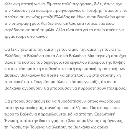
ελληνική οπτική γωνία. Είμαστε πολύ περήφανοι, διότι, όπως είχε
την καλοσύνη να αναφέρει προηγουμένως ο Πρέσβης Τσαούσης, το
πλαίσιο συμφωνίας μεταξύ Ελλάδας και Ηνωμένου Βασιλείου φέρει
την υπογραφή μου. Και δεν είναι απλώς κάτι τυπικό, πιστεύω
ακράδαντα σε αυτή τη φιλία. Αλλά είναι κάτι για το οποίο πρέπει να
εργαστούμε από κοινού.
Θα ξεκινήσω από την άμεση γειτονιά μας, την άμεση γειτονιά της
Ελλάδας, τα Βαλκάνια και τα Δυτικά Βαλκάνια. Μια περιοχή που έχει
βιώσει το κόστος του διχασμού, του εμφυλίου πολέμου, της θλίψης
και πιστεύουμε ότι η σταθερότητα και η ευρωπαϊκή προοπτική των
Δυτικών Βαλκανίων θα πρέπει να αποτελούν ύψιστη στρατηγική
προτεραιότητα. Γνωρίζουμε, όλος ο κόσμος γνωρίζει, ότι αν τα
Βαλκάνια αγνοηθούν, θα μπορούσαν να πυροδοτήσουν πολέμους.
Θα μπορούσαν ακόμη και να πυροδοτήσουν, όπως γνωρίζουμε
από την εμπειρία μας, παγκόσμιους πολέμους. Πιστεύουμε πως
τώρα τα Βαλκάνια παραμελούνται, ειδικά από την Ευρωπαϊκή
Ένωση, οπότε την ίδια στιγμή που βλέπουμε ξένους παράγοντες,
τη Ρωσία, την Τουρκία, να βλέπουν τα Βαλκάνια ως αρένα