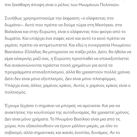
πιο ξεκάθαρη άποψη είναι ο ρόλος των Ηνωμένων Πολιτειών.
Συνήθως χρησιμοποιούμε την έκφραση «ο ελέφαντας στο
δωμάτιο». Αυτό που πρέπει να δούμε τώρα στη Μεσόγειο, στα
Βαλκάνια και στην Ευρώπη, είναι ο ελέφαντας που φεύγει από το
δωμάτιο. Και υπάρχει ένα σαφές κενό και αυτό το κενό πρέπει να
γεμίσει, πρέπει να αντιμετωπιστεί. Και εδώ η συνεργασία Ηνωμένου
Βασιλείου-Ελλάδας θα μπορούσε να παίξει ρόλο. Διότι, θα ήθελα να
είμαι ειλικρινής μαζί σας, η Ευρώπη προσπαθεί να επανεξοπλιστεί.
Και ανακοινώνονται τεράστια ποσά χρημάτων για αυτά τα
προγράμματα επανεξοπλισμού, αλλά θα χρειαστούν πολλά χρόνια.
Διότι δεν είναι μόνο εξοπλισμός. Δεν είναι μόνο πλατφόρμες.
Υπάρχει ένας άλλος χαμένος κρίκος. Αυτός ο χαμένος κρίκος είναι ο
πολιτισμός.
Έχουμε ξεχάσει τι σημαίνει να μπορείς να αμύνεσαι. Και για να
ανακτήσεις την κουλτούρα της αυτοδυναμίας, θα χρειαστεί χρόνος.
Δεν είναι μόνο χρήματα. Το Ηνωμένο Βασίλειο είναι μια από τις
χώρες που εξακολουθούν να έχουν μάλλον μικρές, με όλο το
σεβασμό, αλλά σημαντικές και ικανές ένοπλες δυνάμεις. Αν το