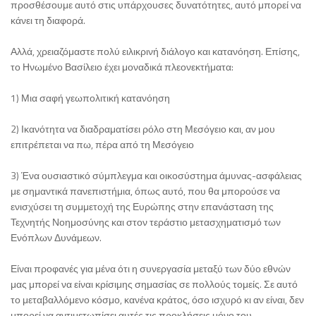
προσθέσουμε αυτό στις υπάρχουσες δυνατότητες, αυτό μπορεί να
κάνει τη διαφορά.
Αλλά, χρειαζόμαστε πολύ ειλικρινή διάλογο και κατανόηση. Επίσης,
το Ηνωμένο Βασίλειο έχει μοναδικά πλεονεκτήματα:
1) Μια σαφή γεωπολιτική κατανόηση
2) Ικανότητα να διαδραματίσει ρόλο στη Μεσόγειο και, αν μου
επιτρέπεται να πω, πέρα από τη Μεσόγειο
3) Ένα ουσιαστικό σύμπλεγμα και οικοσύστημα άμυνας-ασφάλειας
με σημαντικά πανεπιστήμια, όπως αυτό, που θα μπορούσε να
ενισχύσει τη συμμετοχή της Ευρώπης στην επανάσταση της
Τεχνητής Νοημοσύνης και στον τεράστιο μετασχηματισμό των
Ενόπλων Δυνάμεων.
Είναι προφανές για μένα ότι η συνεργασία μεταξύ των δύο εθνών
μας μπορεί να είναι κρίσιμης σημασίας σε πολλούς τομείς. Σε αυτό
το μεταβαλλόμενο κόσμο, κανένα κράτος, όσο ισχυρό κι αν είναι, δεν
μπορεί να αντιμετωπίσει αυτές τις προκλήσεις μόνο του.