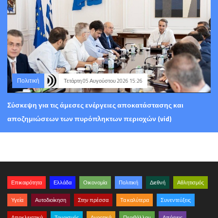
Πολιτική
Τετάρτη 05 Αυγούστου 2026 15:26
Σύσκεψη για τις άμεσες ενέργειες αποκατάστασης και
αποζημιώσεων των πυρόπληκτων περιοχών (vid)
Επικαιρότητα
Ελλάδα
Οικονομία
Πολιτική
Διεθνή
Αθλητισμός
Υγεία
Αυτοδιοίκηση
Στην πρέσσα
Τα καλύτερα
Συνεντεύξεις
Αποκλειστικά
Τουρισμός
Αγροτικά
Περιβάλλον
Απόψεις