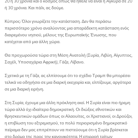
20 ή 30 χρόνια και ο κόσμος όπως θα ήθελε να είναι η Άγκυρα σε 20
ή 30 χρόνια. Και πάλι, ας δούμε.
Κύπρος: Όλοι γνωρίζετε την κατάσταση. Δεν θα περάσω
περισσότερο χρόνο αναλύοντας μια απαράδεκτη κατάσταση ενός
διαιρεμένου νησιού, μέλους της Ευρωπαϊκής Ένωσης, που
κατέχεται από μια άλλη χώρα.
Θα προχωρούσα τώρα στη Μέση Ανατολή (Συρία, Λιβύη, Αίγυπτος,
Σαχέλ, Υποσαχάρια Αφρική), Γάζα, Λίβανο.
Σχετικά με τη Γάζα, ας ελπίσουμε ότι το σχέδιο Τραμπ θα μπορέσει
τελικά να οδηγήσει σε μια διαρκή εκεχειρία και, ελπίζουμε, αργότερα
σε μια διαρκή ειρήνη.
Στη Συρία, έχουμε μια άλλη πρόκληση εκεί. Η Συρία είναι πιο ήρεμη
τώρα αλλά όχι ιδιαίτερα δημοκρατική. Οι διώξεις εθνοτικών και
θρησκευτικών ομάδων όπως οι Αλαουίτες, οι Χριστιανοί, οι Δρούζοι,
η επιβίωση του εξτρεμισμού, το πολύ περιορισμένο δημοκρατικό
πείραμα δεν μας επιτρέπουν να πιστεύουμε ότι η Συρία βρίσκεται
στο δρόμο της προς την κανονικότητα. Η επιρροή τρίτων