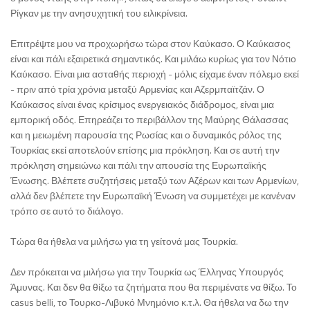
Ρίγκαν με την ανησυχητική του ειλικρίνεια.
Επιτρέψτε μου να προχωρήσω τώρα στον Καύκασο. Ο Καύκασος
είναι και πάλι εξαιρετικά σημαντικός. Και μιλάω κυρίως για τον Νότιο
Καύκασο. Είναι μια ασταθής περιοχή - μόλις είχαμε έναν πόλεμο εκεί
- πριν από τρία χρόνια μεταξύ Αρμενίας και Αζερμπαϊτζάν. Ο
Καύκασος είναι ένας κρίσιμος ενεργειακός διάδρομος, είναι μια
εμπορική οδός. Επηρεάζει το περιβάλλον της Μαύρης Θάλασσας
και η μειωμένη παρουσία της Ρωσίας και ο δυναμικός ρόλος της
Τουρκίας εκεί αποτελούν επίσης μια πρόκληση. Και σε αυτή την
πρόκληση σημειώνω και πάλι την απουσία της Ευρωπαϊκής
Ένωσης. Βλέπετε συζητήσεις μεταξύ των Αζέρων και των Αρμενίων,
αλλά δεν βλέπετε την Ευρωπαϊκή Ένωση να συμμετέχει με κανέναν
τρόπο σε αυτό το διάλογο.
Τώρα θα ήθελα να μιλήσω για τη γείτονά μας Τουρκία.
Δεν πρόκειται να μιλήσω για την Τουρκία ως Έλληνας Υπουργός
Άμυνας. Και δεν θα θίξω τα ζητήματα που θα περιμένατε να θίξω. Το
casus belli, το Τουρκο-Λιβυκό Μνημόνιο κ.τ.λ. Θα ήθελα να δω την