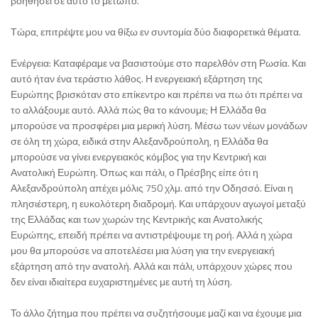
βοηθήσει σε αυτό το μέτωπο.
Τώρα, επιτρέψτε μου να θίξω εν συντομία δύο διαφορετικά θέματα.
Ενέργεια: Καταφέραμε να βασιστούμε στο παρελθόν στη Ρωσία. Και
αυτό ήταν ένα τεράστιο λάθος. Η ενεργειακή εξάρτηση της
Ευρώπης βρισκόταν στο επίκεντρο και πρέπει να πω ότι πρέπει να
το αλλάξουμε αυτό. Αλλά πώς θα το κάνουμε; Η Ελλάδα θα
μπορούσε να προσφέρει μια μερική λύση. Μέσω των νέων μονάδων
σε όλη τη χώρα, ειδικά στην Αλεξανδρούπολη, η Ελλάδα θα
μπορούσε να γίνει ενεργειακός κόμβος για την Κεντρική και
Ανατολική Ευρώπη. Όπως και πάλι, ο Πρέσβης είπε ότι η
Αλεξανδρούπολη απέχει μόλις 750 χλμ. από την Οδησσό. Είναι η
πλησιέστερη, η ευκολότερη διαδρομή. Και υπάρχουν αγωγοί μεταξύ
της Ελλάδας και των χωρών της Κεντρικής και Ανατολικής
Ευρώπης, επειδή πρέπει να αντιστρέψουμε τη ροή. Αλλά η χώρα
μου θα μπορούσε να αποτελέσει μια λύση για την ενεργειακή
εξάρτηση από την ανατολή. Αλλά και πάλι, υπάρχουν χώρες που
δεν είναι ιδιαίτερα ευχαριστημένες με αυτή τη λύση.
Το άλλο ζήτημα που πρέπει να συζητήσουμε μαζί και να έχουμε μια