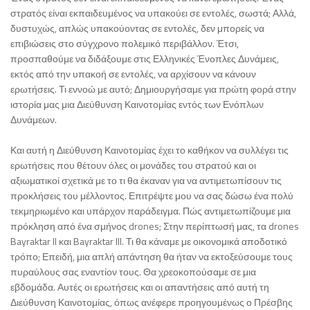
στρατός είναι εκπαιδευμένος να υπακούει σε εντολές, σωστά; Αλλά,
δυστυχώς, απλώς υπακούοντας σε εντολές, δεν μπορείς να
επιβιώσεις στο σύγχρονο πολεμικό περιβάλλον. Έτσι,
προσπαθούμε να διδάξουμε στις Ελληνικές Ένοπλες Δυνάμεις,
εκτός από την υπακοή σε εντολές, να αρχίσουν να κάνουν
ερωτήσεις. Τι εννοώ με αυτό; Δημιουργήσαμε για πρώτη φορά στην
ιστορία μας μια Διεύθυνση Καινοτομίας εντός των Ενόπλων
Δυνάμεων.
Και αυτή η Διεύθυνση Καινοτομίας έχει το καθήκον να συλλέγει τις
ερωτήσεις που θέτουν όλες οι μονάδες του στρατού και οι
αξιωματικοί σχετικά με το τι θα έκαναν για να αντιμετωπίσουν τις
προκλήσεις του μέλλοντος. Επιτρέψτε μου να σας δώσω ένα πολύ
τεκμηριωμένο και υπάρχον παράδειγμα. Πώς αντιμετωπίζουμε μια
πρόκληση από ένα σμήνος drones; Στην περίπτωσή μας, τα drones
Bayraktar II και Bayraktar III. Τι θα κάναμε με οικονομικά αποδοτικό
τρόπο; Επειδή, μια απλή απάντηση θα ήταν να εκτοξεύσουμε τους
πυραύλους σας εναντίον τους. Θα χρεοκοπούσαμε σε μια
εβδομάδα. Αυτές οι ερωτήσεις και οι απαντήσεις από αυτή τη
Διεύθυνση Καινοτομίας, όπως ανέφερε προηγουμένως ο Πρέσβης