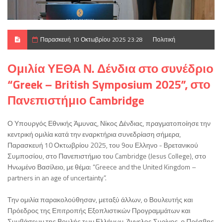
Παρασκευή 10 Οκτωβρίου 2025 23:28
Πολιτική
Ομιλία ΥΕΘΑ Ν. Δένδια στο συνέδριο
“Greek – British Symposium 2025”, στο
Πανεπιστήμιο Cambridge
Ο Υπουργός Εθνικής Άμυνας, Νίκος Δένδιας, πραγματοποίησε την
κεντρική ομιλία κατά την εναρκτήρια συνεδρίαση σήμερα,
Παρασκευή 10 Οκτωβρίου 2025, του 9ου Ελληνο - Βρετανικού
Συμποσίου, στο Πανεπιστήμιο του Cambridge (Jesus College), στο
Ηνωμένο Βασίλειο, με θέμα: “Greece and the United Kingdom –
partners in an age of uncertainty”.
Την ομιλία παρακολούθησαν, μεταξύ άλλων, ο Βουλευτής και
Πρόεδρος της Επιτροπής Εξοπλιστικών Προγραμμάτων και
Συμβάσεων της Βουλής των Ελλήνων, Άγγελος Συρίγος, ο Πρέσβης