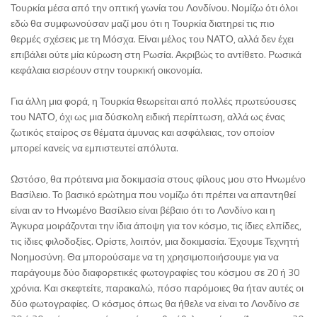
Τουρκία μέσα από την οπτική γωνία του Λονδίνου. Νομίζω ότι όλοι
εδώ θα συμφωνούσαν μαζί μου ότι η Τουρκία διατηρεί τις πιο
θερμές σχέσεις με τη Μόσχα. Είναι μέλος του ΝΑΤΟ, αλλά δεν έχει
επιβάλει ούτε μία κύρωση στη Ρωσία. Ακριβώς το αντίθετο. Ρωσικά
κεφάλαια εισρέουν στην τουρκική οικονομία.
Για άλλη μια φορά, η Τουρκία θεωρείται από πολλές πρωτεύουσες
του ΝΑΤΟ, όχι ως μια δύσκολη ειδική περίπτωση, αλλά ως ένας
ζωτικός εταίρος σε θέματα άμυνας και ασφάλειας, τον οποίον
μπορεί κανείς να εμπιστευτεί απόλυτα.
Ωστόσο, θα πρότεινα μια δοκιμασία στους φίλους μου στο Ηνωμένο
Βασίλειο. Το βασικό ερώτημα που νομίζω ότι πρέπει να απαντηθεί
είναι αν το Ηνωμένο Βασίλειο είναι βέβαιο ότι το Λονδίνο και η
Άγκυρα μοιράζονται την ίδια άποψη για τον κόσμο, τις ίδιες ελπίδες,
τις ίδιες φιλοδοξίες. Ορίστε, λοιπόν, μια δοκιμασία. Έχουμε Τεχνητή
Νοημοσύνη. Θα μπορούσαμε να τη χρησιμοποιήσουμε για να
παράγουμε δύο διαφορετικές φωτογραφίες του κόσμου σε 20 ή 30
χρόνια. Και σκεφτείτε, παρακαλώ, πόσο παρόμοιες θα ήταν αυτές οι
δύο φωτογραφίες. Ο κόσμος όπως θα ήθελε να είναι το Λονδίνο σε