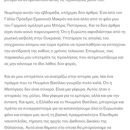
Νωρίτερα αυτήν την εβδομάδα, υπήρχαν δύο άρθρα. Ένα από τον
Γάλλο Πρόεδρο Εμανουέλ Μακρόν και ένα άλλο από το φίλο μου
τον Γερμανό ομόλογό μου Μπόρις Πιστόριους. Και τα δύο άρθρα
είχαν έναν κοινό παρονομαστή. Ότι η Ευρώπη αιφνιδιάστηκε από τη
ρωσική εισβολή στην Ουκρανία. Υποτίμησε τις απειλές του
σύγχρονου κόσμου και τώρα πρέπει να προσπαθήσει να επιταχύνει
την αντίδρασή της καθώς ο χρόνος τελειώνει. Επομένως, σας
παρακαλώ μην υποτιμάτε τις προκλήσεις που αντιμετωπίζουμε και
ας μην κάνουμε το ίδιο λάθος δύο φορές.
Και αν μου επιτρέπετε να ανατρέξω στην ιστορία, μας λέει ένα
πράγμα που το Ηνωμένο Βασίλειο γνωρίζει πολύ καλά. Ότι η
Μεσόγειος δεν είναι σύνορο. Είναι μια γέφυρα. Αυτός ήταν ο
ιστορικός της ρόλος. Μια γέφυρα για το εμπόριο, αλλά και για την
ένταση. Και εμείς, η Ελλάδα και το Ηνωμένο Βασίλειο, μπορούμε και
πρέπει να συνεργαστούμε για να κατανοήσουμε όλοι οι Ευρωπαίοι
φίλοι και εταίροι μας αυτή τη βασική πραγματικότητα. Ελευθερία
ναυσιπλοΐας, τήρηση της αρχής του Διεθνούς Δικαίου της
Θάλασσας. Αυτά είναι θέματα στα οποία θα μπορούσαμε να