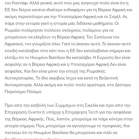
τον Καντάφι. Αλλά γενικά, αυτό που μας ανησυχεί πολύ είναι ότι η
ΕΕ δεν δείχνει κανένα ιδιαίτερο ενδιαφέρον για τη Βόρεια Αφρική και
ακόμη περισσότερο για την Υποσαχάρια Αφρική και το Σαχέλ. Ας
πάμε στην ιστορία γιατί η ιστορία μάς διδάσκει μαθήματα. Οι
Ρωμαίοι πολέμησαν πολλούς σκληρούς πολέμους για να
μπορέσουν να ελέγξουν τη Βόρεια Αφρική. Τον Σκιπίωνα τον
Αφρικανό, τον γνωρίζετε όλοι. Γιατί το έκαναν αυτό; Το έκαναν αυτό
επειδή κατάλαβαν τότε κάτι που η ΕΕ δεν καταλαβαίνει σήμερα και
ελπίζω ότι το Ηνωμένο Βασίλειο θα καταλάβει. Η Ευρώπη δεν είναι
ασφαλής αν η Βόρεια Αφρική και η Υποσαχάρια Αφρική δεν είναι
ασφαλείς. Και δεν είναι μόνο την εποχή της Ρωμαϊκής
Αυτοκρατορίας. Το ίδιο ακριβώς ίσχυε και κατά τη Βυζαντινή
Αυτοκρατορία. Αλλά ακόμη και πολύ-πολύ αργότερα, στο Δεύτερο
Παγκόσμιο Πόλεμο.
Πριν από την εισβολή των Συμμάχων στη Σικελία και πριν από την
Επιχείρηση Overlord, υπήρχε η Επιχείρηση Torch για την ασφάλεια
της Βόρειας Αφρικής. Πώς, λοιπόν, μπορούμε να πάμε κόντρα στην
ιστορία σήμερα; Πώς μπορούμε να αγνοήσουμε το προφανές; Και
πιστεύω ότι το Ηνωμένο Βασίλειο θα μπορούσε και πάλι να