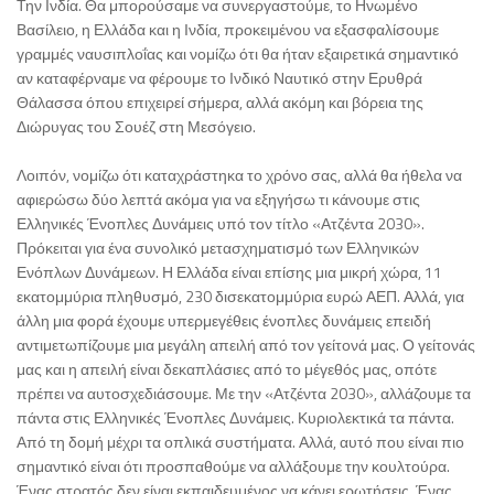
Την Ινδία. Θα μπορούσαμε να συνεργαστούμε, το Ηνωμένο
Βασίλειο, η Ελλάδα και η Ινδία, προκειμένου να εξασφαλίσουμε
γραμμές ναυσιπλοΐας και νομίζω ότι θα ήταν εξαιρετικά σημαντικό
αν καταφέρναμε να φέρουμε το Ινδικό Ναυτικό στην Ερυθρά
Θάλασσα όπου επιχειρεί σήμερα, αλλά ακόμη και βόρεια της
Διώρυγας του Σουέζ στη Μεσόγειο.
Λοιπόν, νομίζω ότι καταχράστηκα το χρόνο σας, αλλά θα ήθελα να
αφιερώσω δύο λεπτά ακόμα για να εξηγήσω τι κάνουμε στις
Ελληνικές Ένοπλες Δυνάμεις υπό τον τίτλο «Ατζέντα 2030».
Πρόκειται για ένα συνολικό μετασχηματισμό των Ελληνικών
Ενόπλων Δυνάμεων. Η Ελλάδα είναι επίσης μια μικρή χώρα, 11
εκατομμύρια πληθυσμό, 230 δισεκατομμύρια ευρώ ΑΕΠ. Αλλά, για
άλλη μια φορά έχουμε υπερμεγέθεις ένοπλες δυνάμεις επειδή
αντιμετωπίζουμε μια μεγάλη απειλή από τον γείτονά μας. Ο γείτονάς
μας και η απειλή είναι δεκαπλάσιες από το μέγεθός μας, οπότε
πρέπει να αυτοσχεδιάσουμε. Με την «Ατζέντα 2030», αλλάζουμε τα
πάντα στις Ελληνικές Ένοπλες Δυνάμεις. Κυριολεκτικά τα πάντα.
Από τη δομή μέχρι τα οπλικά συστήματα. Αλλά, αυτό που είναι πιο
σημαντικό είναι ότι προσπαθούμε να αλλάξουμε την κουλτούρα.
Ένας στρατός δεν είναι εκπαιδευμένος να κάνει ερωτήσεις. Ένας