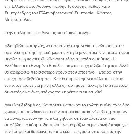
της Ελλάδος στο Λονδίνο Γιάννης Τσαούσης, καθώς και ο
Συμπρόεδρος του Ελληνοβρετανικού Συμποσίου Κώστας
Μητρόπουλος.
Στην ομιλία του, ο κ. Δένδιας επισήμανε τα εξής:
«Θα ήθελα, καταρχάς, να σας ευχαριστήσω για το ρόλο σας στην
οργάνωση αυτής της εκδήλωσης και για μένα πρέπει να πω ότι είναι
μεγάλη τιμή να απευθυνθώ σε αυτό το συμπόσιο με θέμα «Η
Ελλάδα και το Ηνωμένο Βασίλειο σε μια εποχή αβεβαιότητας». Αλλά
θα αφιερώσω περισσότερο χρόνο στον υπότιτλο: «Εταίροι στην
εποχή της αβεβαιότητας». Και θα συμφωνήσω απόλυτα με αυτόν
τον υπότιτλο με μια μικρή αλλά όχι ασήμαντη αλλαγή. Γιατί πιστεύω
ότι αυτός είναι ένας στόχος που πρέπει να επιτευχθεί.
Δεν είναι δεδομένος. Και πρέπει να πω ότι το ερώτημα είναι πώς δύο
χώρες, που συνδέονται με την ιστορία και τις κοινές αξίες, μπορούν
να συνεργαστούν για να πλοηγηθούν σε έναν ολοένα και πιο
απρόβλεπτο κόσμο. Θα πρέπει να μοιράζονται μια κοινή άποψη για
τον κόσμο και θα ξεκινήσω από εκεί. Περιγράφοντας κυρίως την