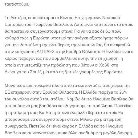
ταυτιστούμε.
Τη Δευτέρα, επισκέπτομαι το Κέντρο Επιχειρήσεων Ναυτικού
Εμπορίου του Ηνωμένου Βασιλείου. Αυτό είναι κάτι πάνω στο οποίο
θα πρέπει να συνεργαστούμε στενά. Για να να σας δείξω πολύ
καθαρά πώς η Ευρώπη υποτιμά την ανάγκη αξιοποίησης πόρων
για την εξασφάλιση της ελευθερίας της ναυσιπλοΐας, θα αναφερθώ
στην επιχείρηση ΑΣΠΙΔΕΣ στην Ερυθρά Θάλασσα. Η Ελλάδα είναι ο
κύριος παράγοντας που συμβάλλει σε αυτήν την επιχείρηση, η
οποία αντιμετωπίζει την πρόκληση που θέτουν οι Χούθι στη
Διώρυγα του Σουέζ, μία από τις ζωτικές γραμμές της Ευρώπης.
Μόνο τέσσερα πολεμικά πλοία από τα εκατοντάδες στις χώρες της
ΕΕ επιχειρούν στην Ερυθρά Θάλασσα. Η Ελλάδα παρέχει το 25%
του συνόλου αυτού του στόλου. Νομίζω ότι το Ηνωμένο Βασίλειο θα
μπορούσε να μας βοηθήσει να εξηγήσουμε το πρόβλημα. Ποια είναι
η προτίμησή σας; Και θα πρότεινα ένα άλλο θέμα στο οποίο θα
μπορούσαμε να συνεργαστούμε στενά. Μιλάω για μια τριμερή
συνεργασία. Πιστεύω ότι είναι καιρός η Ελλάδα και το Ηνωμένο
Βασίλειο να συνεργαστούν με μια άλλη αναδυόμενη μεγάλη δύναμη.