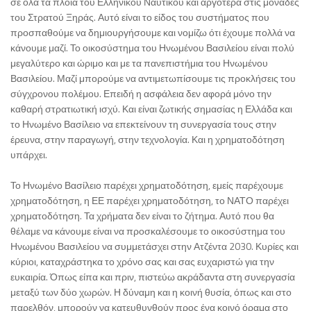
σε όλα τα πλοία του Ελληνικού Ναυτικού και αργότερα στις μονάδες
του Στρατού Ξηράς. Αυτό είναι το είδος του συστήματος που
προσπαθούμε να δημιουργήσουμε και νομίζω ότι έχουμε πολλά να
κάνουμε μαζί. Το οικοσύστημα του Ηνωμένου Βασιλείου είναι πολύ
μεγαλύτερο και ώριμο και με τα πανεπιστήμια του Ηνωμένου
Βασιλείου. Μαζί μπορούμε να αντιμετωπίσουμε τις προκλήσεις του
σύγχρονου πολέμου. Επειδή η ασφάλεια δεν αφορά μόνο την
καθαρή στρατιωτική ισχύ. Και είναι ζωτικής σημασίας η Ελλάδα και
το Ηνωμένο Βασίλειο να επεκτείνουν τη συνεργασία τους στην
έρευνα, στην παραγωγή, στην τεχνολογία. Και η χρηματοδότηση
υπάρχει.
Το Ηνωμένο Βασίλειο παρέχει χρηματοδότηση, εμείς παρέχουμε
χρηματοδότηση, η ΕΕ παρέχει χρηματοδότηση, το ΝΑΤΟ παρέχει
χρηματοδότηση. Τα χρήματα δεν είναι το ζήτημα. Αυτό που θα
θέλαμε να κάνουμε είναι να προσκαλέσουμε το οικοσύστημα του
Ηνωμένου Βασιλείου να συμμετάσχει στην Ατζέντα 2030. Κυρίες και
κύριοι, καταχράστηκα το χρόνο σας και σας ευχαριστώ για την
ευκαιρία. Όπως είπα και πριν, πιστεύω ακράδαντα στη συνεργασία
μεταξύ των δύο χωρών. Η δύναμη και η κοινή θυσία, όπως και στο
παρελθόν, μπορούν να κατευθυνθούν προς ένα κοινό όραμα στο