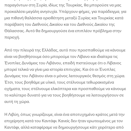
παραγόντων στη Συρία, ιδίως της Τουρκίας, θα μπορούσε να μας
προκαλέσει μεγάλη ανησυχία. Υπάρχουν φήμες, για παράδειγμα, για
μια πιθανή θαλάσσια οριοθέτηση μεταξύ Συρίας και Τουρκίας κατά
παράβαση του Διεθνούς Δικαίου και του Διεθνούς Δικαίου της
Θάλασσας. Αυτό θα δημιουργούσε ένα επιπλέον πρόβλημα στην
περιοχή.
Από την πλευρά της Ελλάδας, αυτό που προσπαθούμε να κάνουμε
είναι να βοηθήσουμε όσο μπορούμε τον Λίβανο και ιδιαίτερα τις
Ένοπλες Δυνάμεις του Λιβάνου, επειδή πιστεύουμε ότι ο Λίβανος
μπορεί τελικά να γίνει μια ιστορία επιτυχίας. Και ότι οι Ένοπλες
Δυνάμεις του Λιβάνου είναι ο μόνος λειτουργικός θεσμός στη χώρα.
Έτσι, τους βοηθάμε με υλικό, τους στέλνουμε τεθωρακισμένα
οχήματα, τους στέλνουμε ελικόπτερα και προσπαθούμε να κάνουμε
το καλύτερο δυνατό για να τους βοηθήσουμε να λειτουργήσουν σε
αυτή τη χώρα.
Η Λιβύη, όπως γνωρίζουμε, είναι ένα αποτυχημένο κράτος μετά την
επιχείρηση κατά του Καντάφι. Κανείς δεν ήταν ερωτευμένος με τον
Καντάφι, αλλά καταφέραμε να δημιουργήσουμε κάτι χειρότερο από