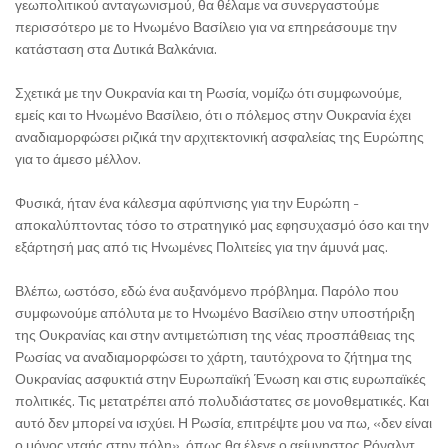
γεωπολιτικού ανταγωνισμού, θα θέλαμε να συνεργαστούμε
περισσότερο με το Ηνωμένο Βασίλειο για να επηρεάσουμε την
κατάσταση στα Δυτικά Βαλκάνια.
Σχετικά με την Ουκρανία και τη Ρωσία, νομίζω ότι συμφωνούμε,
εμείς και το Ηνωμένο Βασίλειο, ότι ο πόλεμος στην Ουκρανία έχει
αναδιαμορφώσει ριζικά την αρχιτεκτονική ασφαλείας της Ευρώπης
για το άμεσο μέλλον.
Φυσικά, ήταν ένα κάλεσμα αφύπνισης για την Ευρώπη -
αποκαλύπτοντας τόσο το στρατηγικό μας εφησυχασμό όσο και την
εξάρτησή μας από τις Ηνωμένες Πολιτείες για την άμυνά μας.
Βλέπω, ωστόσο, εδώ ένα αυξανόμενο πρόβλημα. Παρόλο που
συμφωνούμε απόλυτα με το Ηνωμένο Βασίλειο στην υποστήριξη
της Ουκρανίας και στην αντιμετώπιση της νέας προσπάθειας της
Ρωσίας να αναδιαμορφώσει το χάρτη, ταυτόχρονα το ζήτημα της
Ουκρανίας ασφυκτιά στην Ευρωπαϊκή Ένωση και στις ευρωπαϊκές
πολιτικές. Τις μετατρέπει από πολυδιάστατες σε μονοθεματικές. Και
αυτό δεν μπορεί να ισχύει. Η Ρωσία, επιτρέψτε μου να πω, «δεν είναι
ο μόνος νταής στην πόλη», όπως θα έλεγε ο αείμνηστος Ρόναλντ