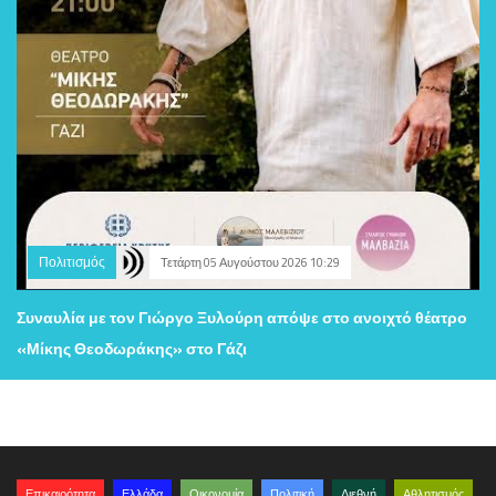
Πολιτισμός
Τετάρτη 05 Αυγούστου 2026 10:29
Συναυλία με τον Γιώργο Ξυλούρη απόψε στο ανοιχτό θέατρο
«Μίκης Θεοδωράκης» στο Γάζι
Επικαιρότητα
Ελλάδα
Οικονομία
Πολιτική
Διεθνή
Αθλητισμός