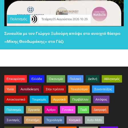
Πολιτισμός
Τετάρτη 05 Αυγούστου 2026 10:29
Συναυλία με τον Γιώργο Ξυλούρη απόψε στο ανοιχτό θέατρο
«Μίκης Θεοδωράκης» στο Γάζι
Επικαιρότητα
Ελλάδα
Οικονομία
Πολιτική
Διεθνή
Αθλητισμός
Υγεία
Αυτοδιοίκηση
Στην πρέσσα
Τα καλύτερα
Συνεντεύξεις
Αποκλειστικά
Τουρισμός
Αγροτικά
Περιβάλλον
Απόψεις
Πολιτισμός
Εργασία
Άρθρα
Γυναίκα
Παιδί
Διατροφή
Συνταγές
Επιστήμη
Τεχνολογία
Κοσμικά
Auto-Moto