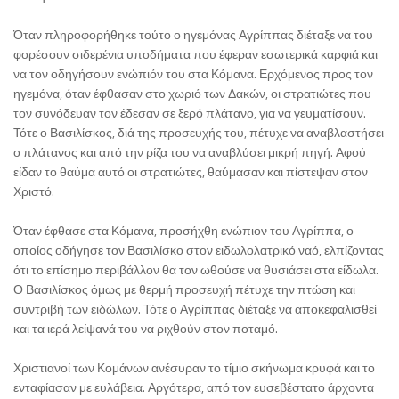
Όταν πληροφορήθηκε τούτο ο ηγεμόνας Αγρίππας διέταξε να του
φορέσουν σιδερένια υποδήματα που έφεραν εσωτερικά καρφιά και
να τον οδηγήσουν ενώπιόν του στα Κόμανα. Ερχόμενος προς τον
ηγεμόνα, όταν έφθασαν στο χωριό των Δακών, οι στρατιώτες που
τον συνόδευαν τον έδεσαν σε ξερό πλάτανο, για να γευματίσουν.
Τότε ο Βασιλίσκος, διά της προσευχής του, πέτυχε να αναβλαστήσει
ο πλάτανος και από την ρίζα του να αναβλύσει μικρή πηγή. Αφού
είδαν το θαύμα αυτό οι στρατιώτες, θαύμασαν και πίστεψαν στον
Χριστό.
Όταν έφθασε στα Κόμανα, προσήχθη ενώπιον του Αγρίππα, ο
οποίος οδήγησε τον Βασιλίσκο στον ειδωλολατρικό ναό, ελπίζοντας
ότι το επίσημο περιβάλλον θα τον ωθούσε να θυσιάσει στα είδωλα.
Ο Βασιλίσκος όμως με θερμή προσευχή πέτυχε την πτώση και
συντριβή των ειδώλων. Τότε ο Αγρίππας διέταξε να αποκεφαλισθεί
και τα ιερά λείψανά του να ριχθούν στον ποταμό.
Χριστιανοί των Κομάνων ανέσυραν το τίμιο σκήνωμα κρυφά και το
ενταφίασαν με ευλάβεια. Αργότερα, από τον ευσεβέστατο άρχοντα