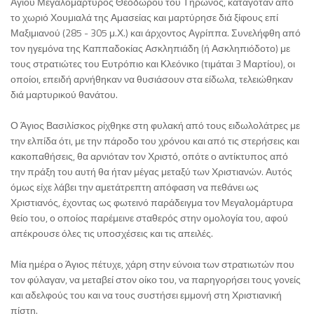
Αγίου Μεγαλομάρτυρος Θεοδώρου του Τήρωνος, καταγόταν από
το χωριό Χουμιαλά της Αμασείας και μαρτύρησε διά ξίφους επί
Μαξιμιανού (285 - 305 μ.Χ.) και άρχοντος Αγρίππα. Συνελήφθη από
τον ηγεμόνα της Καππαδοκίας Ασκληπιάδη (ή Ασκληπιόδοτο) με
τους στρατιώτες του Ευτρόπιο και Κλεόνικο (τιμάται 3 Μαρτίου), οι
οποίοι, επειδή αρνήθηκαν να θυσιάσουν στα είδωλα, τελειώθηκαν
διά μαρτυρικού θανάτου.
Ο Άγιος Βασιλίσκος ρίχθηκε στη φυλακή από τους ειδωλολάτρες με
την ελπίδα ότι, με την πάροδο του χρόνου και από τις στερήσεις και
κακοπαθήσεις, θα αρνιόταν τον Χριστό, οπότε ο αντίκτυπος από
την πράξη του αυτή θα ήταν μέγας μεταξύ των Χριστιανών. Αυτός
όμως είχε λάβει την αμετάτρεπτη απόφαση να πεθάνει ως
Χριστιανός, έχοντας ως φωτεινό παράδειγμα τον Μεγαλομάρτυρα
θείο του, ο οποίος παρέμεινε σταθερός στην ομολογία του, αφού
απέκρουσε όλες τις υποσχέσεις και τις απειλές.
Μία ημέρα ο Άγιος πέτυχε, χάρη στην εύνοια των στρατιωτών που
τον φύλαγαν, να μεταβεί στον οίκο του, να παρηγορήσει τους γονείς
και αδελφούς του και να τους συστήσει εμμονή στη Χριστιανική
πίστη.