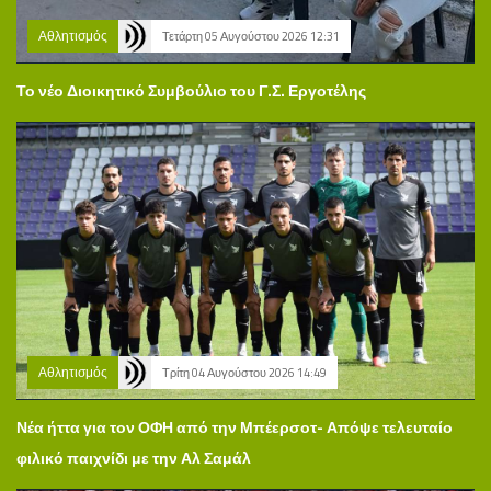
Αθλητισμός
Τετάρτη 05 Αυγούστου 2026 12:31
Το νέο Διοικητικό Συμβούλιο του Γ.Σ. Εργοτέλης
Αθλητισμός
Τρίτη 04 Αυγούστου 2026 14:49
Νέα ήττα για τον ΟΦΗ από την Μπέερσοτ- Απόψε τελευταίο
φιλικό παιχνίδι με την Αλ Σαμάλ