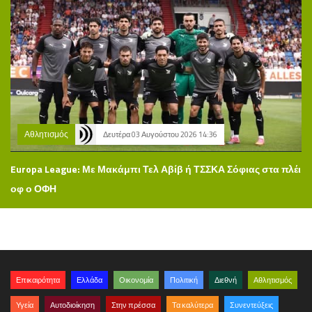
Αθλητισμός
Δευτέρα 03 Αυγούστου 2026 14:36
Europa League: Με Μακάμπι Τελ Αβίβ ή ΤΣΣΚΑ Σόφιας στα πλέι
οφ ο ΟΦΗ
Επικαιρότητα
Ελλάδα
Οικονομία
Πολιτική
Διεθνή
Αθλητισμός
Υγεία
Αυτοδιοίκηση
Στην πρέσσα
Τα καλύτερα
Συνεντεύξεις