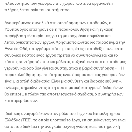
πλειονότητας των γεφυρών της χώρας, ώστε να οργανωθεί η
πλήρης λειτουργία του συστήματος.
Αναφερόμενος συνολικά στη συντήρηση των υποδομών, ο
Υφυπουργός επισήμανε ότι η παρακολούθηση και η έγκαιρη
παρέμβαση είναι κρίσιμες για τη μακροχρόνια ασφάλεια και
λειτουργικότητα των έργων. Χρησιμοποιώντας ως παράδειγμα την
Εγνατία Οδό, υπογράμμισε ότι η εμπειρία έχει αποδείξει πως «στο
συνολικό κόστος ενός έργου πρέπει να συνυπολογίζεται και το
κόστος συντήρησής του και μάλιστα, αυξανόμενο όσο οι υποδομές
γερνούν και όσο δεν γίνεται συστηματικά η βαριά συντήρηση». «Η
παρακολούθηση της ποιότητας ενός δρόμου και μιας γέφυρας δεν
είναι μια απλή διαδικασία. Είναι μια σύνθετη και διαρκής ευθύνη»,
ανέφερε, σημειώνοντας ότι η συστηματική καταγραφή δεδομένων
θα επιτρέψει πλέον πιο αποτελεσματικό σχεδιασμό συντηρήσεων
και παρεμβάσεων.
Ιδιαίτερη αναφορά έκανε στον ρόλο του Τεχνικού Επιμελητηρίου
Ελλάδας (ΤΕΕ), το οποίο υλοποιεί το έργο, επισημαίνοντας ότι είναι
αυτό που διαθέτει την αναγκαία τεχνική γνώση και επιστημονική