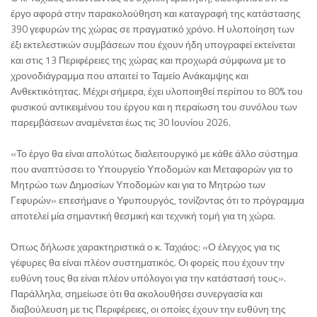
έργο αφορά στην παρακολούθηση και καταγραφή της κατάστασης
390 γεφυρών της χώρας σε πραγματικό χρόνο. Η υλοποίηση των
έξι εκτελεστικών συμβάσεων που έχουν ήδη υπογραφεί εκτείνεται
και στις 13 Περιφέρειες της χώρας και προχωρά σύμφωνα με το
χρονοδιάγραμμα που απαιτεί το Ταμείο Ανάκαμψης και
Ανθεκτικότητας. Μέχρι σήμερα, έχει υλοποιηθεί περίπου το 80% του
φυσικού αντικειμένου του έργου και η περαίωση του συνόλου των
παρεμβάσεων αναμένεται έως τις 30 Ιουνίου 2026.
«Το έργο θα είναι απολύτως διαλειτουργικό με κάθε άλλο σύστημα
που αναπτύσσει το Υπουργείο Υποδομών και Μεταφορών για το
Μητρώο των Δημοσίων Υποδομών και για το Μητρώο των
Γεφυρών» επεσήμανε ο Υφυπουργός, τονίζοντας ότι το πρόγραμμα
αποτελεί μία σημαντική θεσμική και τεχνική τομή για τη χώρα.
Όπως δήλωσε χαρακτηριστικά ο κ. Ταχιάος: «Ο έλεγχος για τις
γέφυρες θα είναι πλέον συστηματικός. Οι φορείς που έχουν την
ευθύνη τους θα είναι πλέον υπόλογοι για την κατάστασή τους».
Παράλληλα, σημείωσε ότι θα ακολουθήσει συνεργασία και
διαβούλευση με τις Περιφέρειες, οι οποίες έχουν την ευθύνη της