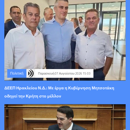
Πολιτική
Παρασκευή 07 Αυγούστου 2026 15:03
ΔΕΕΠ Ηρακλείου Ν.Δ.: Με έργα η Κυβέρνηση Μητσοτάκη
οδηγεί την Κρήτη στο μέλλον