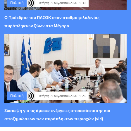
Πολιτική
Τετάρτη 05 Αυγούστου 2026 15:30
Ο Πρόεδρος του ΠΑΣΟΚ στον σταθμό φιλοξενίας
πυρόπληκτων ζώων στα Μέγαρα
Πολιτική
Τετάρτη 05 Αυγούστου 2026 15:26
Σύσκεψη για τις άμεσες ενέργειες αποκατάστασης και
αποζημιώσεων των πυρόπληκτων περιοχών (vid)