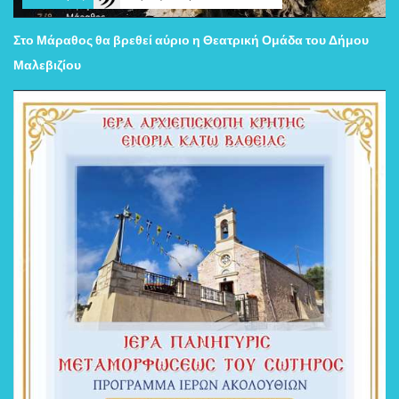
Στο Μάραθος θα βρεθεί αύριο η Θεατρική Ομάδα του Δήμου
Μαλεβιζίου