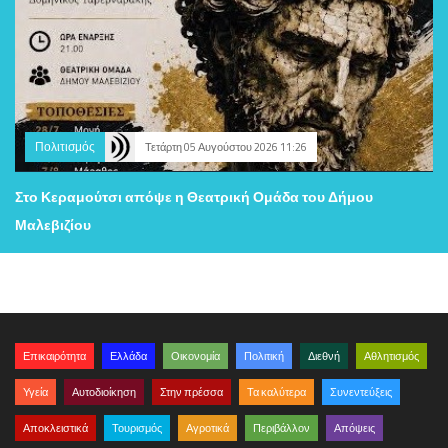
Πολιτισμός
Τετάρτη 05 Αυγούστου 2026 11:26
Στο Κεραμούτσι απόψε η Θεατρική Ομάδα του Δήμου
Μαλεβιζίου
Επικαιρότητα
Ελλάδα
Οικονομία
Πολιτική
Διεθνή
Αθλητισμός
Υγεία
Αυτοδιοίκηση
Στην πρέσσα
Τα καλύτερα
Συνεντεύξεις
Αποκλειστικά
Τουρισμός
Αγροτικά
Περιβάλλον
Απόψεις