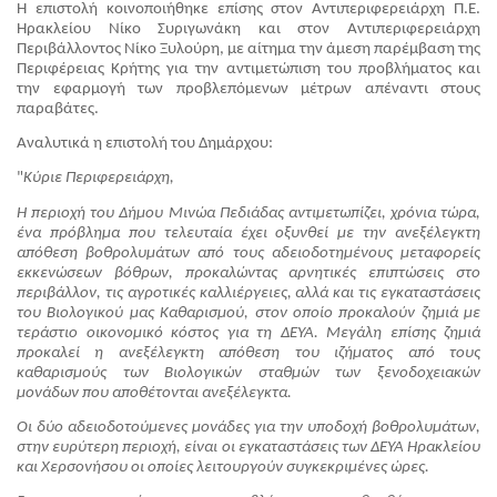
Η επιστολή κοινοποιήθηκε επίσης στον Αντιπεριφερειάρχη Π.Ε. 
Ηρακλείου Νίκο Συριγωνάκη και στον Αντιπεριφερειάρχη 
Περιβάλλοντος Νίκο Ξυλούρη, με αίτημα την άμεση παρέμβαση της 
Περιφέρειας Κρήτης για την αντιμετώπιση του προβλήματος και 
την εφαρμογή των προβλεπόμενων μέτρων απέναντι στους 
παραβάτες.
Αναλυτικά η επιστολή του Δημάρχου:
"
Κύριε Περιφερειάρχη,
Η περιοχή του Δήμου Μινώα Πεδιάδας αντιμετωπίζει, χρόνια τώρα, 
ένα πρόβλημα που τελευταία έχει οξυνθεί με την ανεξέλεγκτη 
απόθεση βοθρολυμάτων από τους αδειοδοτημένους μεταφορείς 
εκκενώσεων βόθρων, προκαλώντας αρνητικές επιπτώσεις στο 
περιβάλλον, τις αγροτικές καλλιέργειες, αλλά και τις εγκαταστάσεις 
του Βιολογικού μας Καθαρισμού, στον οποίο προκαλούν ζημιά με 
τεράστιο οικονομικό κόστος για τη ΔΕΥΑ. Μεγάλη επίσης ζημιά 
προκαλεί η ανεξέλεγκτη απόθεση του ιζήματος από τους 
καθαρισμούς των Βιολογικών σταθμών των ξενοδοχειακών 
μονάδων που αποθέτονται ανεξέλεγκτα.
Οι δύο αδειοδοτούμενες μονάδες για την υποδοχή βοθρολυμάτων, 
στην ευρύτερη περιοχή, είναι οι εγκαταστάσεις των ΔΕΥΑ Ηρακλείου 
και Χερσονήσου οι οποίες λειτουργούν συγκεκριμένες ώρες.