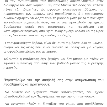
Για την αντιμετώπιση του προβλήματος απευθυνθήκαμε στην 
διοικήτρια του Αστυνομικού Τμήματος Μινώα Πεδιάδας που κάλεσε 
πέντε (5) ιδιοκτήτες βυτιοφόρων εκκενώσεων βόθρων, οι 
περισσότεροι των οποίων, ενώ παραδέχτηκαν ότι παρανομούν 
δικαιολογήθηκαν ότι φορτώνουν τα βοθρολύματα με τα αυτοκίνητα 
εκκενώσεων νυχτερινές ώρες για να μην προκαλούν την ημέρα 
δυσάρεστες οσμές στις τουριστικές και γενικότερα στις 
κατοικημένες περιοχές, από Αγία Πελαγία μέχρι Μάλια και τις ώρες 
αυτές δεν είναι ανοικτές οι μονάδες υποδοχής.
Η πραγματικότητα βέβαια, είναι ότι αυτό συμβαίνει όλο το 24ώρο, 
ακόμα και τις ώρες που είναι ανοικτά οι Βιολογικοί για λόγους 
αποφυγής καταβολής του αντιτίμου.
Τελευταία η κατάσταση έχει ξεφύγει και δεν μπορούμε πλέον να 
είμαστε η περιοχή απόθεσης των βοθρολυμάτων της ευρύτερης 
περιοχής.
Παρακαλούμε για την συμβολή σας στην αντιμετώπιση του 
προβλήματος και προτείνουμε:
-Να δώσετε ένα “μήνυμα” στους αυτοκινητιστές, που έχουν 
αδειοδοτηθεί από την Περιφέρεια, για την τήρηση των νόμων.
-Να ενεργοποιηθούν οι διατάξεις του νόμου που προβλέπουν 