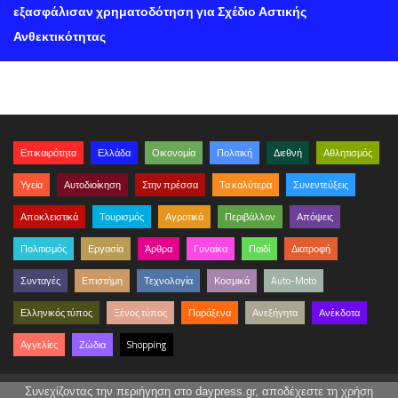
εξασφάλισαν χρηματοδότηση για Σχέδιο Αστικής
Ανθεκτικότητας
Επικαιρότητα
Ελλάδα
Οικονομία
Πολιτική
Διεθνή
Αθλητισμός
Υγεία
Αυτοδιοίκηση
Στην πρέσσα
Τα καλύτερα
Συνεντεύξεις
Αποκλειστικά
Τουρισμός
Αγροτικά
Περιβάλλον
Απόψεις
Πολιτισμός
Εργασία
Άρθρα
Γυναίκα
Παιδί
Διατροφή
Συνταγές
Επιστήμη
Τεχνολογία
Κοσμικά
Auto-Moto
Ελληνικός τύπος
Ξένος τύπος
Παράξενα
Ανεξήγητα
Ανέκδοτα
Αγγελίες
Ζώδια
Shopping
Συνεχίζοντας την περιήγηση στο daypress.gr, αποδέχεστε τη χρήση