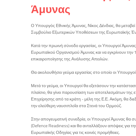
Άμυνας
Ο Υπουργός Εθνικής Άμυνας, Νίκος Δένδιας, θα μεταβεί
Συμβούλιο Εξωτερικών Υποθέσεων της Ευρωπαϊκής Έν
Κατά την πρωινή σύνοδο εργασίας, οι Υπουργοί Άμυνας
Ευρωπαϊκού Οργανισμού Άμυνας και να εγκρίνουν την 1
επικαιροποίησης της Ανάλυσης Απειλών.
Θα ακολουθήσει γεύμα εργασίας στο οποίο οι Υπουργοί
Μετά το γεύμα, οι Υπουργοί θα εξετάσουν την κατάστασ
πλαίσιο, θα γίνει παρουσίαση των αποτελεσμάτων της ε
Επιχείρησης από τα κράτη - μέλη της Ε.Ε. Ακόμη, θα διε
την ελεύθερη ναυσιπλοΐα στα Στενά του Ορμούζ.
Στην απογευματινή συνεδρία, οι Υπουργοί Άμυνας θα συ
(Defence Readiness) και θα ανταλλάξουν απόψεις για τ
Ευρωπαϊκής Οδηγίας για τις κοινές προμήθειες.