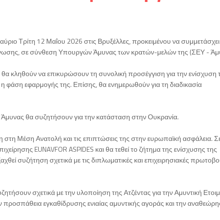
 αύριο Τρίτη 12 Μαΐου 2026 στις Βρυξέλλες, προκειμένου να συμμετάσχει
ωσης, σε σύνθεση Υπουργών Άμυνας των κρατών-μελών της (ΣΕΥ - Άμυ
 θα κληθούν να επικυρώσουν τη συνολική προσέγγιση για την ενίσχυση 
η φάση εφαρμογής της. Επίσης, θα ενημερωθούν για τη διαδικασία
 Άμυνας θα συζητήσουν για την κατάσταση στην Ουκρανία.
η στη Μέση Ανατολή και τις επιπτώσεις της στην ευρωπαϊκή ασφάλεια. Σ
πιχείρησης EUNAVFOR ASPIDES και θα τεθεί το ζήτημα της ενίσχυσης της
ξαχθεί συζήτηση σχετικά με τις διπλωματικές και επιχειρησιακές πρωτοβο
ζητήσουν σχετικά με την υλοποίηση της Ατζέντας για την Αμυντική Ετοι
ην προσπάθεια εγκαθίδρυσης ενιαίας αμυντικής αγοράς και την αναθεώρη