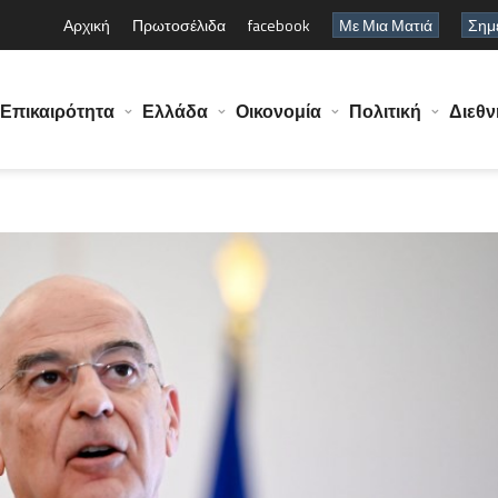
Αρχική
Πρωτοσέλιδα
facebook
Με Μια Ματιά
Σημε
Επικαιρότητα
Ελλάδα
Οικονομία
Πολιτική
Διεθν