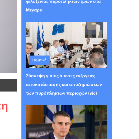
φιλοξενίας πυρόπληκτων ζώων στα
Μέγαρα
Πολιτική
Τετάρτη 05 Αυγούστου 2026 15:26
Σύσκεψη για τις άμεσες ενέργειες
αποκατάστασης και αποζημιώσεων
των πυρόπληκτων περιοχών (vid)
τη