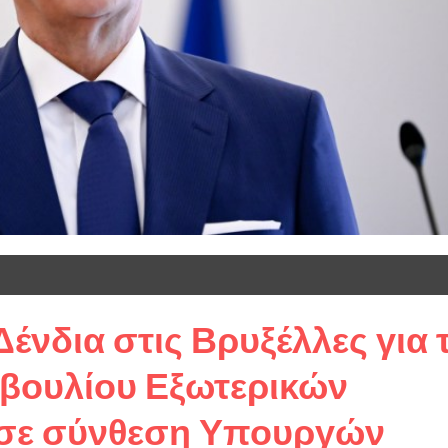
ένδια στις Βρυξέλλες για 
μβουλίου Εξωτερικών
 σε σύνθεση Υπουργών