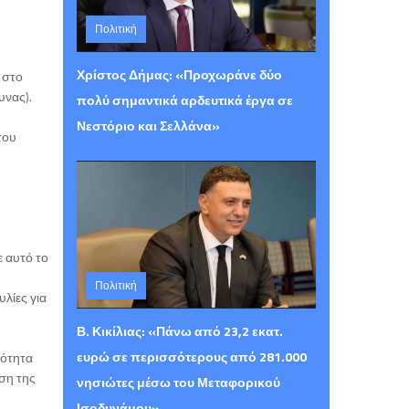
Πολιτική
Τρίτη 04 Αυγούστου 2026 23:48
Χρίστος Δήμας: «Προχωράνε δύο
 στο
νας).
πολύ σημαντικά αρδευτικά έργα σε
Νεστόριο και Σελλάνα»
του
ε αυτό το
Πολιτική
υλίες για
Τρίτη 04 Αυγούστου 2026 23:45
Β. Κικίλιας: «Πάνω από 23,2 εκατ.
ευρώ σε περισσότερους από 281.000
μότητα
ση της
νησιώτες μέσω του Μεταφορικού
Ισοδυνάμου»