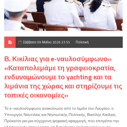
Σάββατο 09 Μαΐου 2026 23:55
Πολιτική
Β. Κικίλιας για e-ναυλοσύμφωνο»
«Καταπολεμάμε τη γραφειοκρατία,
ενδυναμώνουμε το yachting και τα
λιμάνια της χώρας και στηρίζουμε τις
τοπικές οικονομίες»
Το e-ναυλοσύμφωνο ανακοίνωσε από το λιμάνι του Λαυρίου, ο
Υπουργός Ναυτιλίας και Νησιωτικής Πολιτικής, Βασίλης Κικίλιας.
Πρόκειται για μια σύγχρονη ψηφιακή εφαρμογή, που επιτρέπει την
ηλεκτρονική καταχώρηση και διαχείριση ναυλοσυμφώνων σε