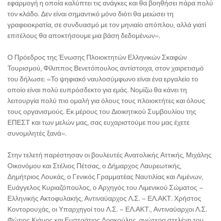
εφαρμογή η οποία καλύπτει τις ανάγκες και θα βοηθήσει πάρα πολύ
τον κλάδο. Δεν είναι σημαντικό μόνο διότι θα μειώσει τη
γραφειοκρατία, σε συνδυασμό με τον μηνιαίο απόπλου, αλλά γιατί
επιτέλους θα αποκτήσουμε μια βάση δεδομένων».
Ο Πρόεδρος της Ένωσης Πλοιοκτητών Ελληνικών Σκαφών
Τουρισμού, Φίλιππος Βενετόπουλος αντίστοιχα, στον χαιρετισμό
του δήλωσε: «Το ψηφιακό ναυλοσύμφωνο είναι ένα εργαλείο το
οποίο είναι πολύ ευπρόσδεκτο για εμάς. Νομίζω θα κάνει τη
λειτουργία πολύ πιο ομαλή για όλους τους πλοιοκτήτες και όλους
τους οργανισμούς. Εκ μέρους του Διοικητικού Συμβουλίου της
ΕΠΕΣΤ και των μελών μας, σας ευχαριστούμε που μας έχετε
συνομιλητές ξανά».
Στην τελετή παρέστησαν οι βουλευτές Ανατολικής Αττικής, Μιχάλης
Οικονόμου και Στέλιος Πέτσας, ο Δήμαρχος Λαυρεωτικής,
Δημήτριος Λουκάς, ο Γενικός Γραμματέας Ναυτιλίας και Λιμένων,
Ευάγγελος Κυριαζόπουλος, ο Αρχηγός του Λιμενικού Σώματος –
Ελληνικής Ακτοφυλακής, Αντιναύαρχος Λ.Σ. – ΕΛ.ΑΚΤ. Χρήστος
Κοντορουχάς, οι Υπαρχηγοί του Λ.Σ. – ΕΛ.ΑΚΤ., Αντιναύαρχοι Λ.Σ.
Φώτιος Κιάμος και Ευστράτιος Δρακούλης, ανώτερα στελέχη του