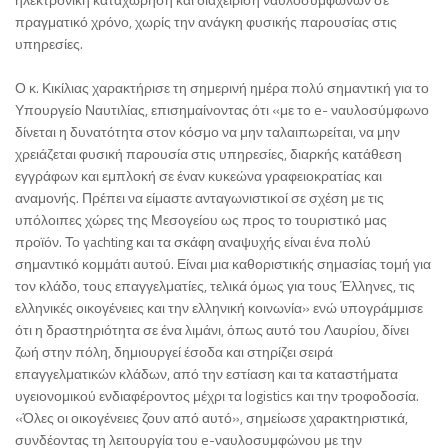
πραγματικό χρόνο, χωρίς την ανάγκη φυσικής παρουσίας στις
υπηρεσίες.
Ο κ. Κικίλιας χαρακτήρισε τη σημερινή ημέρα πολύ σημαντική για το
Υπουργείο Ναυτιλίας, επισημαίνοντας ότι «με το e- ναυλοσύμφωνο
δίνεται η δυνατότητα στον κόσμο να μην ταλαιπωρείται, να μην
χρειάζεται φυσική παρουσία στις υπηρεσίες, διαρκής κατάθεση
εγγράφων και εμπλοκή σε έναν κυκεώνα γραφειοκρατίας και
αναμονής. Πρέπει να είμαστε ανταγωνιστικοί σε σχέση με τις
υπόλοιπες χώρες της Μεσογείου ως προς το τουριστικό μας
προϊόν. Το yachting και τα σκάφη αναψυχής είναι ένα πολύ
σημαντικό κομμάτι αυτού. Είναι μια καθοριστικής σημασίας τομή για
τον κλάδο, τους επαγγελματίες, τελικά όμως για τους Έλληνες, τις
ελληνικές οικογένειες και την ελληνική κοινωνία» ενώ υπογράμμισε
ότι η δραστηριότητα σε ένα λιμάνι, όπως αυτό του Λαυρίου, δίνει
ζωή στην πόλη, δημιουργεί έσοδα και στηρίζει σειρά
επαγγελματικών κλάδων, από την εστίαση και τα καταστήματα
υγειονομικού ενδιαφέροντος μέχρι τα logistics και την τροφοδοσία.
«Όλες οι οικογένειες ζουν από αυτό», σημείωσε χαρακτηριστικά,
συνδέοντας τη λειτουργία του e-ναυλοσυμφώνου με την