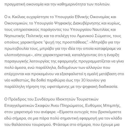
πραγματική οικονομία και την καθημερινότητα των πολιτών.
Ο κ. Κικίλιας ευχαρίστησε το Υπουργείο Εθνικής Οικονομίας και
Οικονομικών, το Υπουργείο Ψηφιακής Διακυβέρνησης και κυρίως,
τους υπηρεσιακούς παράγοντες του Υπουργείου Ναυτιλίας και
Νησιωτικής Πολιτικής και τα στελέχη του Λιμενικού Σώματος, τους
οποίους χαρακτήρισε “ψυχή της προσπάθειας”. «Μπράβο για την
πρωτοβουλία τους, μπράβο για την ιδέα την οποία καταφέραμε να
υλοποιήσουμε», είπε χαρακτηριστικά, καταλήγοντας ότι η έναρξη
παραγωγικής λειτουργίας της εφαρμογής προγραμματίζεται να γίνει
πολύ άμεσα, ενώ παράλληλα, δεδομένων των αλλαγών που
επέρχονται και προκειμένου να εξασφαλιστεί η ομαλή μετάβαση στο
νέο καθεστώς, θα δοθεί περιθώριο έως την 30 Ιουνίου για
παράλληλη τήρηση της υφιστάμενης με την ψηφιακή διαδικασία.
Ο Πρόεδρος του Συνδέσμου Ιδιοκτητών Τουριστικών
Επαγγελματικών Σκαφών Άνευ Πληρώματος, Ευθύμιος Μπιμπής,
στον χαιρετισμό του ανέφερε: «Είμαστε ευτυχείς που βρισκόμαστε
εδώ σήμερα, σε μια πάρα πολύ σημαντική εφαρμογή για τον κλάδο
του θαλάσσιου τουρισμού. Φτάσαμε στο σήμερα, που έχουμε μια