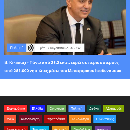
Πολιτική
Τρίτη 04 Αυγούστου 2026 23:45
Β. Κικίλιας: «Πάνω από 23,2 εκατ. ευρώ σε περισσότερους
από 281.000 νησιώτες μέσω του Μεταφορικού Ισοδυνάμου»
Επικαιρότητα
Ελλάδα
Οικονομία
Πολιτική
Διεθνή
Αθλητισμός
Υγεία
Αυτοδιοίκηση
Στην πρέσσα
Τα καλύτερα
Συνεντεύξεις
Αποκλειστικά
Τουρισμός
Αγροτικά
Περιβάλλον
Απόψεις