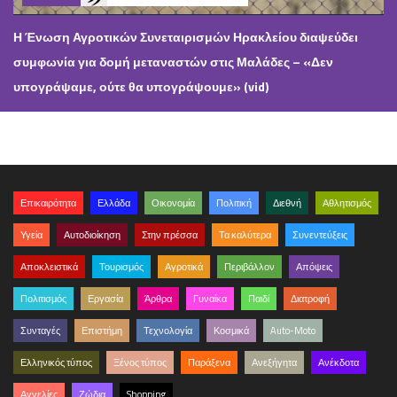
Η Ένωση Αγροτικών Συνεταιρισμών Ηρακλείου διαψεύδει
συμφωνία για δομή μεταναστών στις Μαλάδες – «Δεν
υπογράψαμε, ούτε θα υπογράψουμε» (vid)
Επικαιρότητα
Ελλάδα
Οικονομία
Πολιτική
Διεθνή
Αθλητισμός
Υγεία
Αυτοδιοίκηση
Στην πρέσσα
Τα καλύτερα
Συνεντεύξεις
Αποκλειστικά
Τουρισμός
Αγροτικά
Περιβάλλον
Απόψεις
Πολιτισμός
Εργασία
Άρθρα
Γυναίκα
Παιδί
Διατροφή
Συνταγές
Επιστήμη
Τεχνολογία
Κοσμικά
Auto-Moto
Ελληνικός τύπος
Ξένος τύπος
Παράξενα
Ανεξήγητα
Ανέκδοτα
Αγγελίες
Ζώδια
Shopping