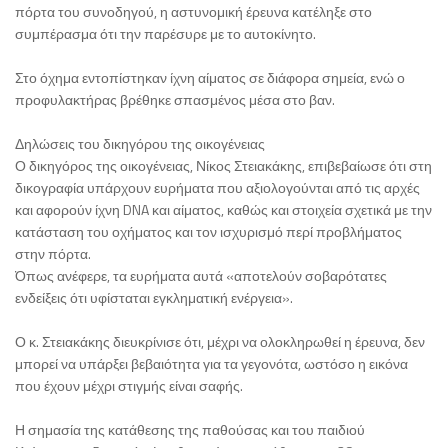
πόρτα του συνοδηγού, η αστυνομική έρευνα κατέληξε στο
συμπέρασμα ότι την παρέσυρε με το αυτοκίνητο.
Στο όχημα εντοπίστηκαν ίχνη αίματος σε διάφορα σημεία, ενώ ο
προφυλακτήρας βρέθηκε σπασμένος μέσα στο βαν.
Δηλώσεις του δικηγόρου της οικογένειας
Ο δικηγόρος της οικογένειας, Νίκος Στειακάκης, επιβεβαίωσε ότι στη
δικογραφία υπάρχουν ευρήματα που αξιολογούνται από τις αρχές
και αφορούν ίχνη DNA και αίματος, καθώς και στοιχεία σχετικά με την
κατάσταση του οχήματος και τον ισχυρισμό περί προβλήματος
στην πόρτα.
Όπως ανέφερε, τα ευρήματα αυτά «αποτελούν σοβαρότατες
ενδείξεις ότι υφίσταται εγκληματική ενέργεια».
Ο κ. Στειακάκης διευκρίνισε ότι, μέχρι να ολοκληρωθεί η έρευνα, δεν
μπορεί να υπάρξει βεβαιότητα για τα γεγονότα, ωστόσο η εικόνα
που έχουν μέχρι στιγμής είναι σαφής.
Η σημασία της κατάθεσης της παθούσας και του παιδιού