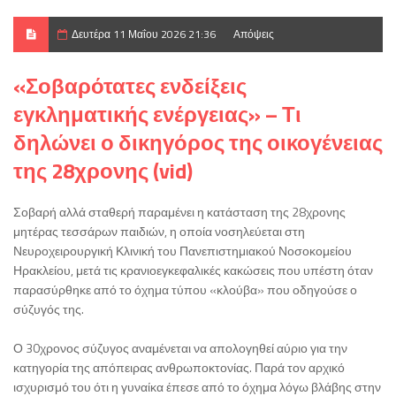
Δευτέρα 11 Μαΐου 2026 21:36
Απόψεις
«Σοβαρότατες ενδείξεις
εγκληματικής ενέργειας» – Τι
δηλώνει ο δικηγόρος της οικογένειας
της 28χρονης (vid)
Σοβαρή αλλά σταθερή παραμένει η κατάσταση της 28χρονης
μητέρας τεσσάρων παιδιών, η οποία νοσηλεύεται στη
Νευροχειρουργική Κλινική του Πανεπιστημιακού Νοσοκομείου
Ηρακλείου, μετά τις κρανιοεγκεφαλικές κακώσεις που υπέστη όταν
παρασύρθηκε από το όχημα τύπου «κλούβα» που οδηγούσε ο
σύζυγός της.
Ο 30χρονος σύζυγος αναμένεται να απολογηθεί αύριο για την
κατηγορία της απόπειρας ανθρωποκτονίας. Παρά τον αρχικό
ισχυρισμό του ότι η γυναίκα έπεσε από το όχημα λόγω βλάβης στην