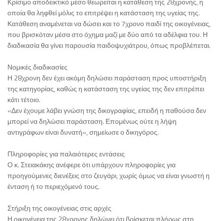
Κρίσιμο αποδεικτικό μέσο θεωρείται η κατάθεση της 28χρονης, η
οποία θα ληφθεί μόλις το επιτρέψει η κατάσταση της υγείας της.
Κατάθεση αναμένεται να δώσει και το 7χρονο παιδί της οικογένειας,
που βρισκόταν μέσα στο όχημα μαζί με δύο από τα αδέλφια του. Η
διαδικασία θα γίνει παρουσία παιδοψυχιάτρου, όπως προβλέπεται.
Νομικές διαδικασίες
Η 28χρονη δεν έχει ακόμη δηλώσει παράσταση προς υποστήριξη
της κατηγορίας, καθώς η κατάσταση της υγείας της δεν επιτρέπει
κάτι τέτοιο.
«Δεν έχουμε λάβει γνώση της δικογραφίας, επειδή η παθούσα δεν
μπορεί να δηλώσει παράσταση. Επομένως ούτε η λήψη
αντιγράφων είναι δυνατή», σημείωσε ο δικηγόρος.
Πληροφορίες για παλαιότερες εντάσεις
Ο κ. Στειακάκης ανέφερε ότι υπάρχουν πληροφορίες για
προηγούμενες διενέξεις στο ζευγάρι, χωρίς όμως να είναι γνωστή η
ένταση ή το περιεχόμενό τους.
Στήριξη της οικογένειας στις αρχές
Η οικογένεια της 28χρονης δηλώνει ότι βρίσκεται πλήρως στη