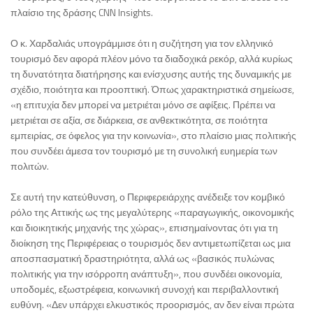
πλαίσιο της δράσης CNN Insights.
Ο κ. Χαρδαλιάς υπογράμμισε ότι η συζήτηση για τον ελληνικό
τουρισμό δεν αφορά πλέον μόνο τα διαδοχικά ρεκόρ, αλλά κυρίως
τη δυνατότητα διατήρησης και ενίσχυσης αυτής της δυναμικής με
σχέδιο, ποιότητα και προοπτική. Όπως χαρακτηριστικά σημείωσε,
«η επιτυχία δεν μπορεί να μετριέται μόνο σε αφίξεις. Πρέπει να
μετριέται σε αξία, σε διάρκεια, σε ανθεκτικότητα, σε ποιότητα
εμπειρίας, σε όφελος για την κοινωνία», στο πλαίσιο μιας πολιτικής
που συνδέει άμεσα τον τουρισμό με τη συνολική ευημερία των
πολιτών.
Σε αυτή την κατεύθυνση, ο Περιφερειάρχης ανέδειξε τον κομβικό
ρόλο της Αττικής ως της μεγαλύτερης «παραγωγικής, οικονομικής
και διοικητικής μηχανής της χώρας», επισημαίνοντας ότι για τη
διοίκηση της Περιφέρειας ο τουρισμός δεν αντιμετωπίζεται ως μια
αποσπασματική δραστηριότητα, αλλά ως «βασικός πυλώνας
πολιτικής για την ισόρροπη ανάπτυξη», που συνδέει οικονομία,
υποδομές, εξωστρέφεια, κοινωνική συνοχή και περιβαλλοντική
ευθύνη. «Δεν υπάρχει ελκυστικός προορισμός, αν δεν είναι πρώτα