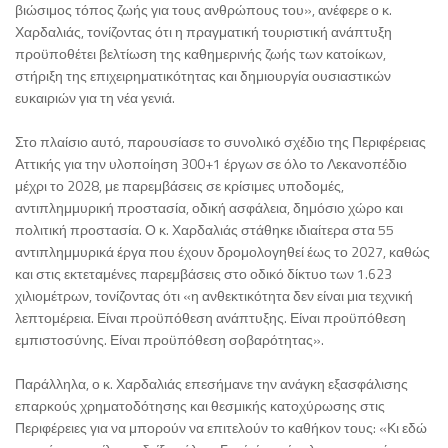
βιώσιμος τόπος ζωής για τους ανθρώπους του», ανέφερε ο κ.
Χαρδαλιάς, τονίζοντας ότι η πραγματική τουριστική ανάπτυξη
προϋποθέτει βελτίωση της καθημερινής ζωής των κατοίκων,
στήριξη της επιχειρηματικότητας και δημιουργία ουσιαστικών
ευκαιριών για τη νέα γενιά.
Στο πλαίσιο αυτό, παρουσίασε το συνολικό σχέδιο της Περιφέρειας
Αττικής για την υλοποίηση 300+1 έργων σε όλο το Λεκανοπέδιο
μέχρι το 2028, με παρεμβάσεις σε κρίσιμες υποδομές,
αντιπλημμυρική προστασία, οδική ασφάλεια, δημόσιο χώρο και
πολιτική προστασία. Ο κ. Χαρδαλιάς στάθηκε ιδιαίτερα στα 55
αντιπλημμυρικά έργα που έχουν δρομολογηθεί έως το 2027, καθώς
και στις εκτεταμένες παρεμβάσεις στο οδικό δίκτυο των 1.623
χιλιομέτρων, τονίζοντας ότι «η ανθεκτικότητα δεν είναι μια τεχνική
λεπτομέρεια. Είναι προϋπόθεση ανάπτυξης. Είναι προϋπόθεση
εμπιστοσύνης. Είναι προϋπόθεση σοβαρότητας».
Παράλληλα, ο κ. Χαρδαλιάς επεσήμανε την ανάγκη εξασφάλισης
επαρκούς χρηματοδότησης και θεσμικής κατοχύρωσης στις
Περιφέρειες για να μπορούν να επιτελούν το καθήκον τους: «Κι εδώ