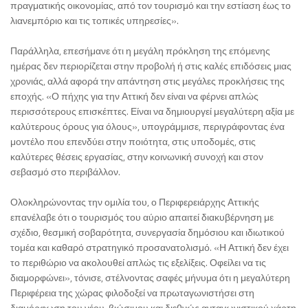
πραγματικής οικονομίας, από τον τουρισμό και την εστίαση έως το
λιανεμπόριο και τις τοπικές υπηρεσίες».
Παράλληλα, επεσήμανε ότι η μεγάλη πρόκληση της επόμενης
ημέρας δεν περιορίζεται στην προβολή ή στις καλές επιδόσεις μιας
χρονιάς, αλλά αφορά την απάντηση στις μεγάλες προκλήσεις της
εποχής. «Ο πήχης για την Αττική δεν είναι να φέρνει απλώς
περισσότερους επισκέπτες. Είναι να δημιουργεί μεγαλύτερη αξία με
καλύτερους όρους για όλους», υπογράμμισε, περιγράφοντας ένα
μοντέλο που επενδύει στην ποιότητα, στις υποδομές, στις
καλύτερες θέσεις εργασίας, στην κοινωνική συνοχή και στον
σεβασμό στο περιβάλλον.
Ολοκληρώνοντας την ομιλία του, ο Περιφερειάρχης Αττικής
επανέλαβε ότι ο τουρισμός του αύριο απαιτεί διακυβέρνηση με
σχέδιο, θεσμική σοβαρότητα, συνεργασία δημόσιου και ιδιωτικού
τομέα και καθαρό στρατηγικό προσανατολισμό. «Η Αττική δεν έχει
το περιθώριο να ακολουθεί απλώς τις εξελίξεις. Οφείλει να τις
διαμορφώνει», τόνισε, στέλνοντας σαφές μήνυμα ότι η μεγαλύτερη
Περιφέρεια της χώρας φιλοδοξεί να πρωταγωνιστήσει στη
διαμόρφωση του νέου, βιώσιμου και διεθνώς ανταγωνιστικού χάρτη