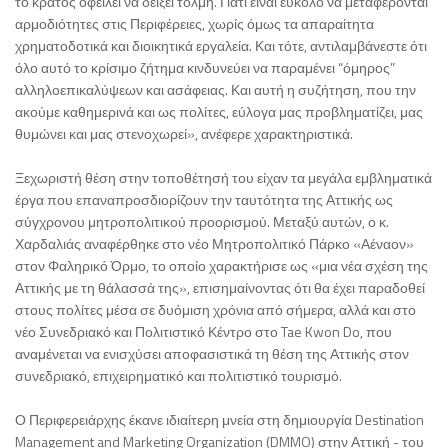
το κράτος οφείλει να δείξει τόλμη. Γιατί είναι εύκολο να μεταφέρονται
αρμοδιότητες στις Περιφέρειες, χωρίς όμως τα απαραίτητα
χρηματοδοτικά και διοικητικά εργαλεία. Και τότε, αντιλαμβάνεστε ότι
όλο αυτό το κρίσιμο ζήτημα κινδυνεύει να παραμένει “όμηρος”
αλληλοεπικαλύψεων και ασάφειας. Και αυτή η συζήτηση, που την
ακούμε καθημερινά και ως πολίτες, εύλογα μας προβληματίζει, μας
θυμώνει και μας στενοχωρεί», ανέφερε χαρακτηριστικά.
Ξεχωριστή θέση στην τοποθέτησή του είχαν τα μεγάλα εμβληματικά
έργα που επαναπροσδιορίζουν την ταυτότητα της Αττικής ως
σύγχρονου μητροπολιτικού προορισμού. Μεταξύ αυτών, ο κ.
Χαρδαλιάς αναφέρθηκε στο νέο Μητροπολιτικό Πάρκο «Αέναον»
στον Φαληρικό Όρμο, το οποίο χαρακτήρισε ως «μια νέα σχέση της
Αττικής με τη θάλασσά της», επισημαίνοντας ότι θα έχει παραδοθεί
στους πολίτες μέσα σε δυόμιση χρόνια από σήμερα, αλλά και στο
νέο Συνεδριακό και Πολιτιστικό Κέντρο στο Tae Kwon Do, που
αναμένεται να ενισχύσει αποφασιστικά τη θέση της Αττικής στον
συνεδριακό, επιχειρηματικό και πολιτιστικό τουρισμό.
Ο Περιφερειάρχης έκανε ιδιαίτερη μνεία στη δημιουργία Destination
Management and Marketing Organization (DMMO) στην Αττική - του