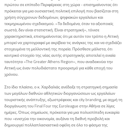
πρώτου σε επίπεδο Περιφέρειας στη χώρα - επισημαίνοντας ότι
πρόκειται για μια ουσιαστική πολιτική επιλογή που βασίζεται στη
χρήση σύγχρονων δεδομένων, ψηφιακών εργαλείων και
τεκμηριωμένου σχεδιασμού. «Τα δεδομένα, όταν τα αξιοποιείς
σωστά, δεν είναι στατιστική. Είναι στρατηγική», τόνισε
χαρακτηριστικά, επισημαίνοντας ότι με αυτόν τον τρόπο η Αττική
μπορεί να χαρτογραφεί με ακρίβεια τις ανάγκες της και να σχεδιάζει
στοχευμένα τη μελλοντική της πορεία. Πρόσθεσε μάλιστα, ότι
κεντρικό στοιχείο της νέας αυτής στρατηγικής αποτελεί η ενιαία
ταυτότητα «The Greater Athens Region», που αναδεικνύει την
Αττική ως έναν πολυδιάστατο προορισμό για κάθε εποχή του
χρόνου.
Στο ίδιο πλαίσιο, ο κ. Χαρδαλιάς ανέδειξε τη στρατηγική σημασία
των μεγάλων διεθνών αθλητικών διοργανώσεων ως εργαλείων
τουριστικής ανάπτυξης, εξωστρέφειας και city branding, με αιχμή τη
διοργάνωση του Final Four της Euroleague στην Αθήνα σε λίγες
ημέρες. Όπως σημείωσε, πρόκειται για μια πολυεπίπεδη ευκαιρία
που «ενισχύει την οικονομία, αυξάνει τη διεθνή προβολή και
δημιουργεί πολλαπλασιαστικά οφέλη σε όλο το φάσμα της