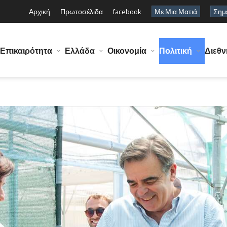
Αρχική
Πρωτοσέλιδα
facebook
Με Μια Ματιά
Σημε
Επικαιρότητα
Ελλάδα
Οικονομία
Πολιτική
Διεθν