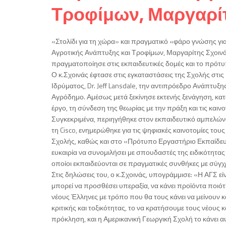
Τροφίμων, Μαργαρί
«Στολίδι για τη χώρα» και πραγματικό «φάρο γνώσης γι
Αγροτικής Ανάπτυξης και Τροφίμων, Μαργαρίτης Σχοινά
πραγματοποίησε στις εκπαιδευτικές δομές και το πρότυ
Ο κ.Σχοινάς έφτασε στις εγκαταστάσεις της Σχολής στι
Ιδρύματος, Dr. Jeff Lansdale, την αντιπρόεδρο Ανάπτυ
Αγρόδημο. Αμέσως μετά ξεκίνησε εκτενής ξενάγηση, κα
έργο, τη σύνδεση της θεωρίας με την πράξη και τις κα
Συγκεκριμένα, περιηγήθηκε στον εκπαιδευτικό αμπελώνα
τη Cisco, ενημερώθηκε για τις ψηφιακές καινοτομίες του
Σχολής, καθώς και στο «Πρότυπο Εργαστήριο Εκπαίδευ
ευκαιρία να συνομιλήσει με σπουδαστές της ειδικότητ
οποίοι εκπαιδεύονται σε πραγματικές συνθήκες με σύγ
Στις δηλώσεις του, ο κ.Σχοινάς, υπογράμμισε: «Η ΑΓΣ εί
μπορεί να προσθέσει υπεραξία, να κάνει προϊόντα ποιότη
νέους Έλληνες με τρόπο που θα τους κάνει να μείνουν κ
κριτικής και τοξικότητας, το να κρατήσουμε τους νέους κ
πρόκληση, και η Αμερικανική Γεωργική Σχολή το κάνει α