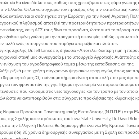
 πολιτεία θα είναι δίπλα τους, καθώς τους χρειαζόμαστε ως φάρο γνώσης 
την Ελλάδα. Θέλω να συγχαρώ τον πρόεδρο, όλη την εκπαιδευτική κοινό
αθώς εντείνονται οι συζητήσεις στην Ευρώπη για την Κοινή Αγροτική Πολι
 αγροτικού πληθυσμού αποτελεί την προτεραιότητα των προτεραιοτήτων
πανεκκίνησης, και η ΑΓΣ τους δίνει τα προσόντα, ώστε αυτό το πέρασμα σ
ην εξειδικευμένη γνώση με την πραγματική οικονομία, καθώς προσωπικά
ν, αλλά ενός υπουργείου που παράγει υπεραξία και πλούτο».
κής Σχολής, Dr. Jeff Lansdale, δήλωσε: «Αποτελεί ιδιαίτερη τιμή η παρο
διαχρονικά στενή μας συνεργασία με το υπουργείο Αγροτικής Ανάπτυξης κ
την ενίσχυση του αγροδιατροφικού τομέα μέσω της εκπαίδευσης και της
αλλάζει ριζικά με τη χρήση σύγχρονων ψηφιακών εφαρμογών, όπως για π
α θερμοκήπιά μας. Ό,τι κάνουμε σήμερα είναι η αποστολή που μας άφησε
ιέργεια των φροντιστών της γης. Είχαμε την ευκαιρία να παρουσιάσουμε σ
πενδύσεις που κάνουμε στις νέες τεχνολογίες και τον τρόπο με τον οποίο
ν ώστε να ανταποκριθούν στις σύγχρονες προκλήσεις της κλιματικής κρ
γίας Νομικού Προσώπου Πανεπιστημιακής Εκπαίδευσης (Ν.Π.Π.Ε.) στην Ε
ος της Σχολής και εκπρόσωπος του Iowa State University, Dr. David Acker
από την Ελληνική Πολιτεία, θα δημιουργηθεί ένα νέο Μη Κρατικό Πανεπ
ετρούμε ήδη 30 χρόνια δημιουργικής συνεργασίας με τη Σχολή και προσ
ρόνια», τόνισε.