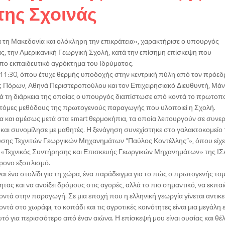
της Σχοινάς
α τη Μακεδονία και ολόκληρη την επικράτεια», χαρακτήρισε ο υπουργός
ς, την Αμερικανική Γεωργική Σχολή, κατά την επίσημη επίσκεψη που
πο εκπαιδευτικό αγρόκτημα του Ιδρύματος.
ς 11:30, όπου έτυχε θερμής υποδοχής στην κεντρική πύλη από τον πρόεδ
ξης Πόρων, Αθηνά Περιστεροπούλου και τον Επιχειρησιακό Διευθυντή, Μά
τά τη διάρκεια της οποίας ο υπουργός διαπίστωσε από κοντά το πρωτοπ
ινοτόμες μεθόδους της πρωτογενούς παραγωγής που υλοποιεί η Σχολή.
 και αμέσως μετά στα smart θερμοκήπια, τα οποία λειτουργούν σε συνε
ς και συνομίλησε με μαθητές. Η ξενάγηση συνεχίστηκε στο γαλακτοκομείο 
σης Τεχνιτών Γεωργικών Μηχανημάτων “Παύλος Κοντέλλης”», όπου είχε
ας «Τεχνικός Συντήρησης και Επισκευής Γεωργικών Μηχανημάτων» της ΙΣ
χρονο εξοπλισμό.
ναι ένα στολίδι για τη χώρα, ένα παράδειγμα για το πώς ο πρωτογενής το
τας και να ανοίξει δρόμους στις αγορές, αλλά το πιο σημαντικό, να εκπαι
οντά στην παραγωγή. Σε μια εποχή που η ελληνική γεωργία γίνεται αντικε
οντά στο χωράφι, το κοπάδι και τις αγροτικές κοινότητες είναι μια μεγάλη 
υτό για περισσότερο από έναν αιώνα. Η επίσκεψή μου είναι ουσίας και θέ