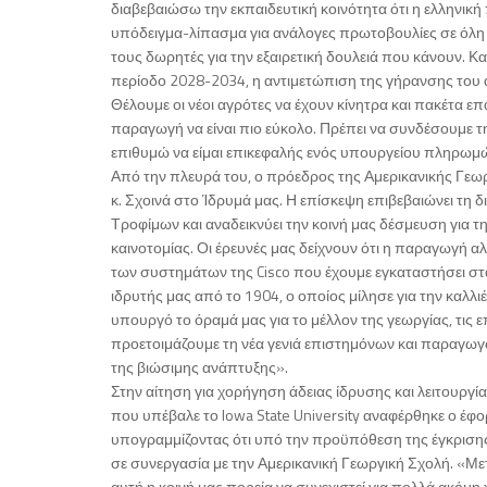
διαβεβαιώσω την εκπαιδευτική κοινότητα ότι η ελληνική
υπόδειγμα-λίπασμα για ανάλογες πρωτοβουλίες σε όλη 
τους δωρητές για την εξαιρετική δουλειά που κάνουν. Κ
περίοδο 2028-2034, η αντιμετώπιση της γήρανσης του
Θέλουμε οι νέοι αγρότες να έχουν κίνητρα και πακέτα ε
παραγωγή να είναι πιο εύκολο. Πρέπει να συνδέσουμε τ
επιθυμώ να είμαι επικεφαλής ενός υπουργείου πληρωμώ
Από την πλευρά του, ο πρόεδρος της Αμερικανικής Γεωργι
κ. Σχοινά στο Ίδρυμά μας. Η επίσκεψη επιβεβαιώνει τη 
Τροφίμων και αναδεικνύει την κοινή μας δέσμευση για 
καινοτομίας. Οι έρευνές μας δείχνουν ότι η παραγωγή 
των συστημάτων της Cisco που έχουμε εγκαταστήσει στ
ιδρυτής μας από το 1904, ο οποίος μίλησε για την καλλ
υπουργό το όραμά μας για το μέλλον της γεωργίας, τις ε
προετοιμάζουμε τη νέα γενιά επιστημόνων και παραγωγώ
της βιώσιμης ανάπτυξης».
Στην αίτηση για χορήγηση άδειας ίδρυσης και λειτουρ
που υπέβαλε το Iowa State University αναφέρθηκε ο έφορ
υπογραμμίζοντας ότι υπό την προϋπόθεση της έγκρισης 
σε συνεργασία με την Αμερικανική Γεωργική Σχολή. «Μ
αυτή η κοινή μας πορεία να συνεχιστεί για πολλά ακόμη χ