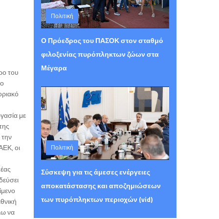
Πολιτική
Τετάρτη 05 Αυγούστου 2026 15:30
Ο Πρόεδρος του ΠΑΣΟΚ στον σταθμό
φιλοξενίας πυρόπληκτων ζώων στα
Μέγαρα
ρο του
νο
οριακό
ργασία με
της
 την
ΑΕΚ, οι
Πολιτική
Τετάρτη 05 Αυγούστου 2026 15:26
μέας
Σύσκεψη για τις άμεσες ενέργειες
δεύσει
αποκατάστασης και αποζημιώσεων
ίμενο
των πυρόπληκτων περιοχών (vid)
εθνική
λω να