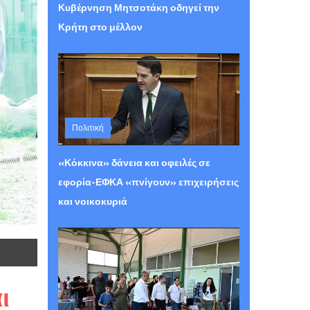
Κυβέρνηση Μητσοτάκη οδηγεί την
Κρήτη στο μέλλον
Πολιτική
Πέμπτη 06 Αυγούστου 2026 12:29
«Κόκκινα» δάνεια και οφειλές σε
εφορία-ΕΦΚΑ «πνίγουν» επιχειρήσεις
και νοικοκυριά
ι