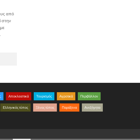
έους από
ί στην
υμε
.
ς
Αποκλειστικά
Τουρισμός
Αγροτικά
Περιβάλλον
Ελληνικός τύπος
Ξένος τύπος
Παράξενα
Ανεξήγητα