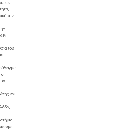
και ως
τητα,
τική την
.
την
 δεν
υσία του
αι
αράδειγμα
 ο
τον
ίσης και
λλάδα,
,
ιστήμιο
δοκούμε