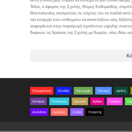
Τέλος, ο έφορος της Σχολής, Θύμης Ευθυμιάδης, συμπλήρ
Θεσσαλονίκη, ανοίγοντας τις πόρτες του σε παιδιά από α
την επαρχία που επιθυμούν να αναπτύξουν νέες δεξιότητ
αειφορία και στην παραγωγή προϊόντων υψηλής ποιότητ
διαρκώς τις δράσεις της Σχολής με δωρέες, νέες ιδέες κ
Κά
Επικαιρότητα
Ελλάδα
Οικονομία
Πολιτική
Διεθνή
Απόψεις
Πολιτισμός
Εργασία
Άρθρα
Γυναίκα
Παι
Ανέκδοτα
Αγγελίες
Ζώδια
Shopping