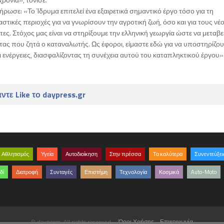
ωσε: «Το Ίδρυμα επιτελεί ένα εξαιρετικά σημαντικό έργο τόσο για τη
στικές περιοχές για να γνωρίσουν την αγροτική ζωή, όσο και για τους ν
ες. Στόχος μας είναι να στηρίξουμε την ελληνική γεωργία ώστε να μεταβε
ας που ζητά ο καταναλωτής. Ως έφοροι, είμαστε εδώ για να υποστηρίζο
αι ενέργειες, διασφαλίζοντας τη συνέχεια αυτού του καταπληκτικού έργου»
ντε Like το daypress.gr
Αθλητισμός
Υγεία
Αυτοδιοίκηση
Στην πρέσσα
Τα καλύτερα
Συνεντεύξει
δί
Διατροφή
Συνταγές
Επιστήμη
Τεχνολογία
Κοσμικά
Auto-Moto
© daypress. All rights reserved.
Όροι Χρήσης
Επικοινωνία