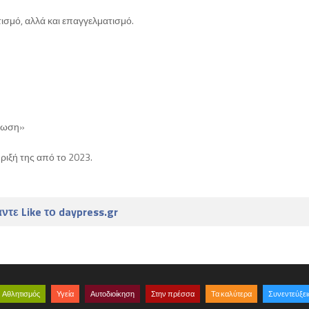
ισμό, αλλά και επαγγελματισμό.
νέωση»
ριξή της από το 2023.
ντε Like το daypress.gr
Αθλητισμός
Υγεία
Αυτοδιοίκηση
Στην πρέσσα
Τα καλύτερα
Συνεντεύξει