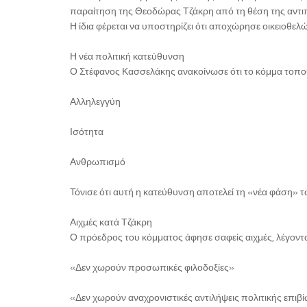
παραίτηση της Θεοδώρας Τζάκρη από τη θέση της αντι
Η ίδια φέρεται να υποστηρίζει ότι αποχώρησε οικειοθελώ
Η νέα πολιτική κατεύθυνση
Ο Στέφανος Κασσελάκης ανακοίνωσε ότι το κόμμα τοποθε
Αλληλεγγύη
Ισότητα
Ανθρωπισμό
Τόνισε ότι αυτή η κατεύθυνση αποτελεί τη «νέα φάση»
Αιχμές κατά Τζάκρη
Ο πρόεδρος του κόμματος άφησε σαφείς αιχμές, λέγοντα
«Δεν χωρούν προσωπικές φιλοδοξίες»
«Δεν χωρούν αναχρονιστικές αντιλήψεις πολιτικής επιβ