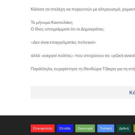
Κάλεσε τα στελέχη να πορευτούν με αλτρουισμό, ρομαντ
Το μήνυμα Κασσελάκη
Ο ίδιος υπογράμμισε ότι οι Δημοκράτες:
«Δεν είναι επαγγελματίες πολιτικοί»
αλλά «ενεργοί πολίτες» που στοχεύουν σε «ριζική ανα
Παράλληλα, ευχαρίστησε τη Θεοδώρα Τζάκρη για τη στή
Κά
Επικαιρότητα
Ελλάδα
Οικονομία
Πολιτική
Διεθνή