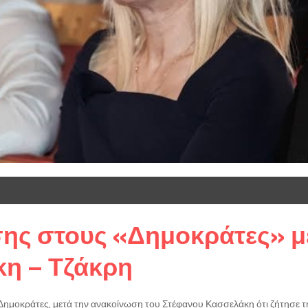
σης στους «Δημοκράτες» μ
κη – Τζάκρη
ημοκράτες, μετά την ανακοίνωση του Στέφανου Κασσελάκη ότι ζήτησε τ