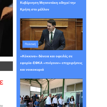
Κυβέρνηση Μητσοτάκη οδηγεί την
Κρήτη στο μέλλον
Πολιτική
Πέμπτη 06 Αυγούστου 2026 12:29
«Κόκκινα» δάνεια και οφειλές σε
εφορία-ΕΦΚΑ «πνίγουν» επιχειρήσεις
και νοικοκυριά
ε
ην