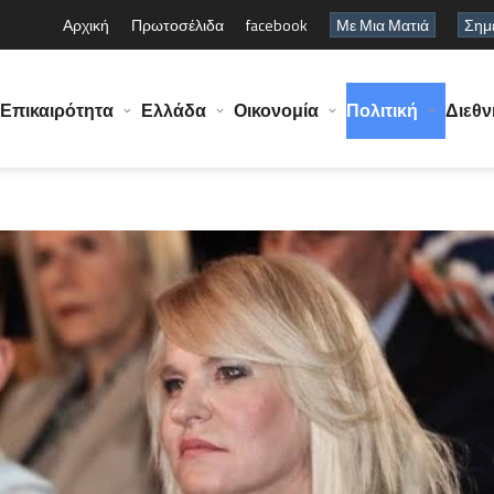
Αρχική
Πρωτοσέλιδα
facebook
Με Μια Ματιά
Σημε
Επικαιρότητα
Ελλάδα
Οικονομία
Πολιτική
Διεθν