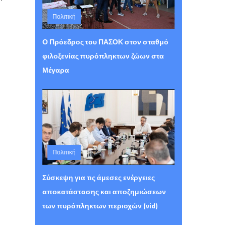
Πολιτική
Τετάρτη 05 Αυγούστου 2026 15:30
Ο Πρόεδρος του ΠΑΣΟΚ στον σταθμό
φιλοξενίας πυρόπληκτων ζώων στα
Μέγαρα
Πολιτική
Τετάρτη 05 Αυγούστου 2026 15:26
Σύσκεψη για τις άμεσες ενέργειες
αποκατάστασης και αποζημιώσεων
των πυρόπληκτων περιοχών (vid)