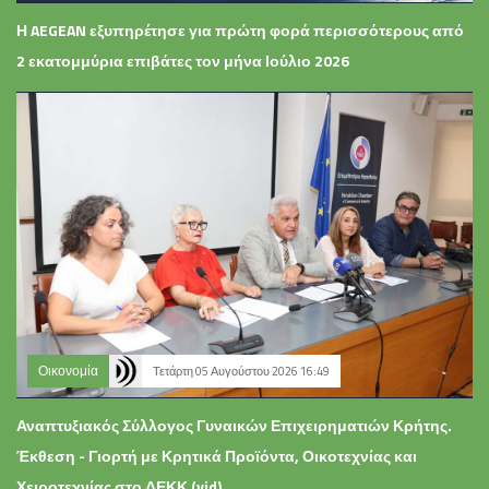
Η AEGEAN εξυπηρέτησε για πρώτη φορά περισσότερους από
2 εκατομμύρια επιβάτες τον μήνα Ιούλιο 2026
Οικονομία
Τετάρτη 05 Αυγούστου 2026 16:49
Αναπτυξιακός Σύλλογος Γυναικών Επιχειρηματιών Κρήτης.
Έκθεση - Γιορτή με Κρητικά Προϊόντα, Οικοτεχνίας και
Χειροτεχνίας στο ΔΕΚΚ (vid)