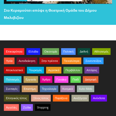
Στο Κεραμούτσι απόψε η Θεατρική Ομάδα του Δήμου
Μαλεβιζίου
Επικαιρότητα
Ελλάδα
Οικονομία
Πολιτική
Διεθνή
Αθλητισμός
Υγεία
Αυτοδιοίκηση
Στην πρέσσα
Τα καλύτερα
Συνεντεύξεις
Αποκλειστικά
Τουρισμός
Αγροτικά
Περιβάλλον
Απόψεις
Πολιτισμός
Εργασία
Άρθρα
Γυναίκα
Παιδί
Διατροφή
Συνταγές
Επιστήμη
Τεχνολογία
Κοσμικά
Auto-Moto
Ελληνικός τύπος
Ξένος τύπος
Παράξενα
Ανεξήγητα
Ανέκδοτα
Αγγελίες
Ζώδια
Shopping