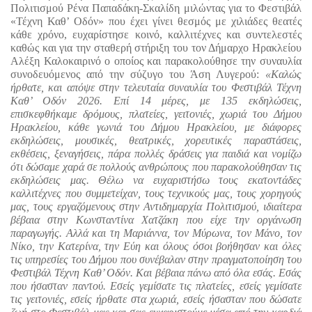
Πολιτισμού Ρένα Παπαδάκη-Σκαλίδη μιλώντας για το Φεστιβάλ 
«Τέχνη Καθ’ Οδόν» που έχει γίνει θεσμός με χιλιάδες θεατές 
κάθε χρόνο, ευχαρίστησε κοινό, καλλιτέχνες και συντελεστές 
καθώς και για την σταθερή στήριξη του τον Δήμαρχο Ηρακλείου 
Αλέξη Καλοκαιρινό ο οποίος και παρακολούθησε την συναυλία 
συνοδευόμενος από την σύζυγο του Άση Λυγερού: 
«Καλώς 
ήρθατε, και απόψε στην τελευταία συναυλία του Φεστιβάλ Τέχνη 
Καθ’ Οδόν 2026. Επί 14 μέρες, με 135 εκδηλώσεις, 
επισκεφθήκαμε δρόμους, πλατείες, γειτονιές, χωριά του Δήμου 
Ηρακλείου, κάθε γωνιά του Δήμου Ηρακλείου, με διάφορες 
εκδηλώσεις, μουσικές, θεατρικές, χορευτικές παραστάσεις, 
εκθέσεις, ξεναγήσεις, πάρα πολλές δράσεις για παιδιά και νομίζω 
ότι δώσαμε χαρά σε πολλούς ανθρώπους που παρακολούθησαν τις 
εκδηλώσεις μας. Θέλω να ευχαριστήσω τους εκατοντάδες 
καλλιτέχνες που συμμετείχαν, τους τεχνικούς μας, τους χορηγούς 
μας, τους εργαζόμενους στην Αντιδημαρχία Πολιτισμού, ιδιαίτερα 
βέβαια στην Κωνσταντίνα Χατζάκη που είχε την οργάνωση 
παραγωγής. Αλλά και τη Μαριάννα, τον Μύρωνα, τον Μάνο, τον 
Νίκο, την Κατερίνα, την Εύη και όλους όσοι βοήθησαν και όλες 
τις υπηρεσίες του Δήμου που συνέβαλαν στην πραγματοποίηση του 
Φεστιβάλ Τέχνη Καθ’ Οδόν. Και βέβαια πάνω από όλα εσάς. Εσάς 
που ήσασταν παντού. Εσείς γεμίσατε τις πλατείες, εσείς γεμίσατε 
τις γειτονιές, εσείς ήρθατε στα χωριά, εσείς ήσασταν που δώσατε 