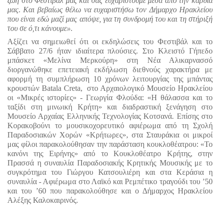
ζωή στο Φεστιβάλ μας και σας ευχαριστούμε μέσα από την καρδιά 
μας. Και βεβαίως θέλω να ευχαριστήσω τον Δήμαρχο Ηρακλείου 
που είναι εδώ μαζί μας απόψε, για τη συνδρομή του και τη στήριξή 
του σε ό,τι κάνουμε».
Αξίζει να σημειωθεί ότι οι εκδηλώσεις του Φεστιβάλ και το 
Σάββατο 27/6 ήταν ιδιαίτερα πλούσιες. Στο Κλειστό Γήπεδο 
μπάσκετ «Μελίνα Μερκούρη» στη Νέα Αλικαρνασσό 
διοργανώθηκε επετειακή εκδήλωση διεθνούς χαρακτήρα με 
αφορμή τη συμπλήρωση 10 χρόνων λειτουργίας της μπάντας 
κρουστών Batala Creta,  στο Αρχαιολογικό Μουσείο Ηρακλείου 
οι «Μικρές ιστορίες» - Γεωργία Φλούδα: «Η θάλασσα και το 
ταξίδι στη μινωική Κρήτη» και διαδραστική ξενάγηση στο 
Μουσείο Αρχαίας Ελληνικής Τεχνολογίας Κοτσανά. Επίσης στο 
Κορακοβούνι το μουσικοχορευτικό αφιέρωμα από τη Σχολή 
Παραδοσιακών Χορών «Κρήτωρες», στα Σταυράκια οι μικροί 
μας φίλοι παρακολούθησαν την παράσταση κουκλοθέατρου: «Το 
κανόνι της Ειρήνης» από το Κουκλοθέατρο Κρήτης, στην 
Πρασσά η συναυλία Παραδοσιακής Κρητικής Μουσικής με το 
συγκρότημα του Γιώργου Κατσουλιέρη και στα Κεράσια η 
συναυλία - Αφιέρωμα στο Λαϊκό και Ρεμπέτικο τραγούδι του ’50 
και του ’60 που παρακολούθησε και ο Δήμαρχος Ηρακλείου 
Αλέξης Καλοκαιρινός.