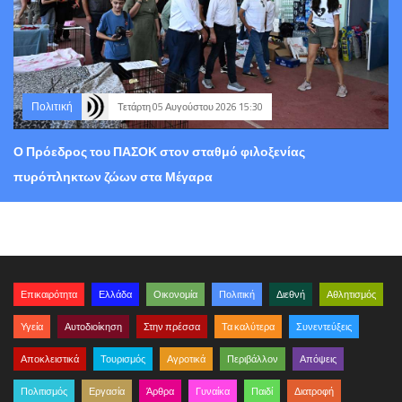
Πολιτική
Τετάρτη 05 Αυγούστου 2026 15:30
Ο Πρόεδρος του ΠΑΣΟΚ στον σταθμό φιλοξενίας
πυρόπληκτων ζώων στα Μέγαρα
Επικαιρότητα
Ελλάδα
Οικονομία
Πολιτική
Διεθνή
Αθλητισμός
Υγεία
Αυτοδιοίκηση
Στην πρέσσα
Τα καλύτερα
Συνεντεύξεις
Αποκλειστικά
Τουρισμός
Αγροτικά
Περιβάλλον
Απόψεις
Πολιτισμός
Εργασία
Άρθρα
Γυναίκα
Παιδί
Διατροφή