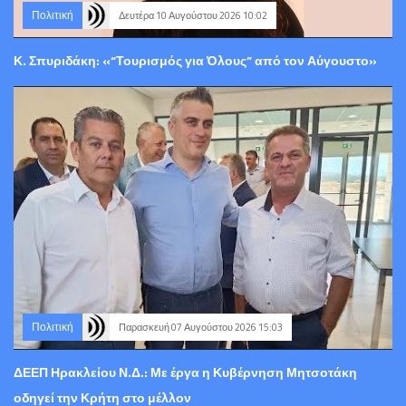
Πολιτική
Δευτέρα 10 Αυγούστου 2026 10:02
Κ. Σπυριδάκη: «“Τουρισμός για Όλους” από τον Αύγουστο»
Πολιτική
Παρασκευή 07 Αυγούστου 2026 15:03
ΔΕΕΠ Ηρακλείου Ν.Δ.: Με έργα η Κυβέρνηση Μητσοτάκη
οδηγεί την Κρήτη στο μέλλον