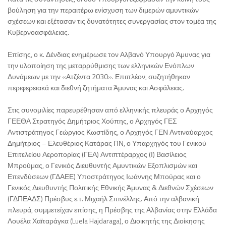
βούληση για την περαιτέρω ενίσχυση των διμερών αμυντικών
σχέσεων και εξέτασαν τις δυνατότητες συνεργασίας στον τομέα της
Κυβερνοασφάλειας.
Επίσης, ο κ. Δένδιας ενημέρωσε τον Αλβανό Υπουργό Άμυνας για
την υλοποίηση της μεταρρύθμισης των ελληνικών Ενόπλων
Δυνάμεων με την «Ατζέντα 2030». Επιπλέον, συζητήθηκαν
περιφερειακά και διεθνή ζητήματα Άμυνας και Ασφάλειας.
Στις συνομιλίες παρευρέθησαν από ελληνικής πλευράς ο Αρχηγός
ΓΕΕΘΑ Στρατηγός Δημήτριος Χούπης, ο Αρχηγός ΓΕΣ
Αντιστράτηγος Γεώργιος Κωστίδης, ο Αρχηγός ΓΕΝ Αντιναύαρχος
Δημήτριος – Ελευθέριος Κατάρας ΠΝ, ο Υπαρχηγός του Γενικού
Επιτελείου Αεροπορίας (ΓΕΑ) Αντιπτέραρχος (Ι) Βασίλειος
Μπρούμας, ο Γενικός Διευθυντής Αμυντικών Εξοπλισμών και
Επενδύσεων (ΓΔΑΕΕ) Υποστράτηγος Ιωάννης Μπούρας και ο
Γενικός Διευθυντής Πολιτικής Εθνικής Άμυνας & Διεθνών Σχέσεων
(ΓΔΠΕΑΔΣ) Πρέσβυς ε.τ. Μιχαήλ Σπινέλλης. Από την αλβανική
πλευρά, συμμετείχαν επίσης, η Πρέσβης της Αλβανίας στην Ελλάδα
Λουέλα Χαϊταράγκα (Luela Hajdaraga), ο Διοικητής της Διοίκησης