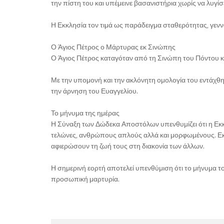
την πίστη του και υπέμεινε βασανιστήρια χωρίς να λυγίσε
Η Εκκλησία τον τιμά ως παράδειγμα σταθερότητας, γενν
Ο Άγιος Πέτρος ο Μάρτυρας εκ Σινώπης
Ο Άγιος Πέτρος καταγόταν από τη Σινώπη του Πόντου κα
Με την υπομονή και την ακλόνητη ομολογία του εντάχθη
την άρνηση του Ευαγγελίου.
Το μήνυμα της ημέρας
Η Σύναξη των Δώδεκα Αποστόλων υπενθυμίζει ότι η Εκ
τελώνες, ανθρώπους απλούς αλλά και μορφωμένους. Εκε
αφιερώσουν τη ζωή τους στη διακονία των άλλων.
Η σημερινή εορτή αποτελεί υπενθύμιση ότι το μήνυμα το
προσωπική μαρτυρία.