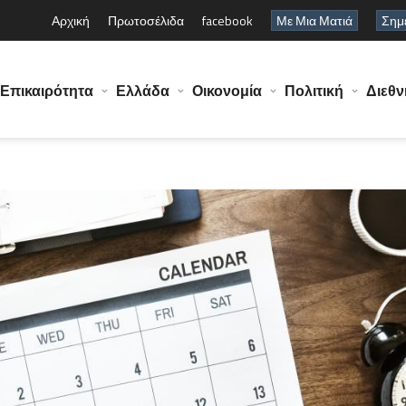
Αρχική
Πρωτοσέλιδα
facebook
Με Μια Ματιά
Σημε
Επικαιρότητα
Ελλάδα
Οικονομία
Πολιτική
Διεθν