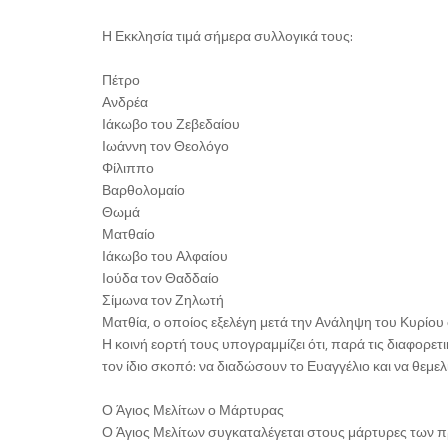
Η Εκκλησία τιμά σήμερα συλλογικά τους:
Πέτρο
Ανδρέα
Ιάκωβο του Ζεβεδαίου
Ιωάννη τον Θεολόγο
Φίλιππο
Βαρθολομαίο
Θωμά
Ματθαίο
Ιάκωβο του Αλφαίου
Ιούδα τον Θαδδαίο
Σίμωνα τον Ζηλωτή
Ματθία, ο οποίος εξελέγη μετά την Ανάληψη του Κυρίου
Η κοινή εορτή τους υπογραμμίζει ότι, παρά τις διαφορε
τον ίδιο σκοπό: να διαδώσουν το Ευαγγέλιο και να θεμε
Ο Άγιος Μελίτων ο Μάρτυρας
Ο Άγιος Μελίτων συγκαταλέγεται στους μάρτυρες των π