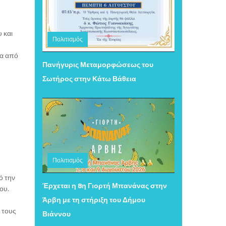
 και
Πολιτισμός
ία από
Τετάρτη 05 Αυγούστου 2026 16:11
Πανήγυρις Μεταμορφώσεως του
Σωτήρος στην Κάτω Βάθεια
Πολιτισμός
Τετάρτη 05 Αυγούστου 2026 15:34
ό την
Έρχεται η 8η Γιορτή Μπανάνας στην
ου.
Άρβη με τη στήριξη του Δήμου
 τους
Βιάννου