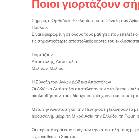
Ποιοι γιορτάζουν σ
Σήμερα, η Ορθόδοξη Εκκλησία τιμά τη Σύναξη των Αγίω
Παύλου.
Είναι αφιερωμένη σε όλους τους μαθητές που επέλεξε ο Χ
τις σημαντικότερες αποστολικές εορτές του εκκλησιαστι
Γιορτάζουν:
Αποστόλης, Αποστολία
Μελίτων, Μελιτία
Η Σύναξη των Αγίων Δώδεκα Αποστόλων
Οι Δώδεκα Απόστολοι αποτέλεσαν τον στενότερο κύκλο
ακολουθήσουν, τους δίδαξε επί τρία χρόνια και τους εμπ
Μετά την Ανάσταση και την Πεντηκοστή ξεκίνησαν το με
Ιερουσαλήμ μέχρι τη Μικρά Ασία, την Ελλάδα, τη Ρώμη, 
Οι περισσότεροι επισφράγισαν την αποστολή τους με μ
είχε αναθέσει ο Χριστός.