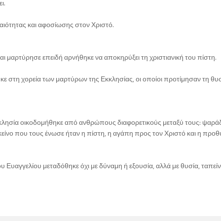
ι.
αιότητας και αφοσίωσης στον Χριστό.
ι μαρτύρησε επειδή αρνήθηκε να αποκηρύξει τη χριστιανική του πίστη.
κε στη χορεία των μαρτύρων της Εκκλησίας, οι οποίοι προτίμησαν τη θυ
κλησία οικοδομήθηκε από ανθρώπους διαφορετικούς μεταξύ τους: ψαράδ
ίνο που τους ένωσε ήταν η πίστη, η αγάπη προς τον Χριστό και η προθ
υ Ευαγγελίου μεταδόθηκε όχι με δύναμη ή εξουσία, αλλά με θυσία, ταπεί