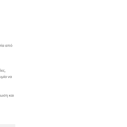
σία από
ες,
υμία να
νωση και