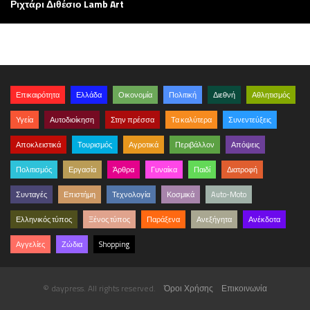
Ριχτάρι Διθέσιο Lamb Art
Επικαιρότητα
Ελλάδα
Οικονομία
Πολιτική
Διεθνή
Αθλητισμός
Υγεία
Αυτοδιοίκηση
Στην πρέσσα
Τα καλύτερα
Συνεντεύξεις
Αποκλειστικά
Τουρισμός
Αγροτικά
Περιβάλλον
Απόψεις
Πολιτισμός
Εργασία
Άρθρα
Γυναίκα
Παιδί
Διατροφή
Συνταγές
Επιστήμη
Τεχνολογία
Κοσμικά
Auto-Moto
Ελληνικός τύπος
Ξένος τύπος
Παράξενα
Ανεξήγητα
Ανέκδοτα
Αγγελίες
Ζώδια
Shopping
© daypress. All rights reserved.
Όροι Χρήσης
Επικοινωνία