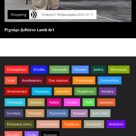
Shopping
Τετάρτη 07 Φεβρουαρίου 2024 10:11
Ριχτάρι Διθέσιο Lamb Art
Επικαιρότητα
Ελλάδα
Οικονομία
Πολιτική
Διεθνή
Αθλητισμός
Υγεία
Αυτοδιοίκηση
Στην πρέσσα
Τα καλύτερα
Συνεντεύξεις
Αποκλειστικά
Τουρισμός
Αγροτικά
Περιβάλλον
Απόψεις
Πολιτισμός
Εργασία
Άρθρα
Γυναίκα
Παιδί
Διατροφή
Συνταγές
Επιστήμη
Τεχνολογία
Κοσμικά
Auto-Moto
Ελληνικός τύπος
Ξένος τύπος
Παράξενα
Ανεξήγητα
Ανέκδοτα
Αγγελίες
Ζώδια
Shopping