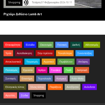
Shopping
Τετάρτη 07 Φεβρουαρίου 2024 10:11
Ριχτάρι Διθέσιο Lamb Art
Επικαιρότητα
Ελλάδα
Οικονομία
Πολιτική
Διεθνή
Αθλητισμός
Υγεία
Αυτοδιοίκηση
Στην πρέσσα
Τα καλύτερα
Συνεντεύξεις
Αποκλειστικά
Τουρισμός
Αγροτικά
Περιβάλλον
Απόψεις
Πολιτισμός
Εργασία
Άρθρα
Γυναίκα
Παιδί
Διατροφή
Συνταγές
Επιστήμη
Τεχνολογία
Κοσμικά
Auto-Moto
Ελληνικός τύπος
Ξένος τύπος
Παράξενα
Ανεξήγητα
Ανέκδοτα
Αγγελίες
Ζώδια
Shopping