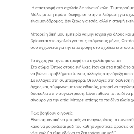
Η επιστροφή στο σχολείο δεν είναι εύκολη. Τι μπορούμε
Μόλις μπει η πρώτη διαφήμιση στην τηλεόραση για σχολικ
είναι μονόδρομος. Δεν ξέρω για εσάς, αλλά η στιγμή εκεί
Μπορεί η δική μου εμπειρία να μην ισχύει για όλους και
βρίσκεται στο σχολείο για τους επόμενους μήνες. Ωστόσ
σου αγχώνεται για την επιστροφή στο σχολείο έτσι ώστ
Το άγχος για την επιστροφή στο σχολείο φαίνεται:
Στο σώμα: Όπως στους ενήλικες έτσι και στα παιδιά το
να βιώνει προβλήματα ύπνου, αλλαγές στην όρεξη και 
Σε αλλαγές στη συμπεριφορά: Οι αλλαγές στη διάθεση 
άγχος και, σύμφωνα με τους ειδικούς, μπορεί να περιλαμβ
δυσκολία στην συγκέντρωση. Είναι πιθανό το παιδί να μ
σίγουρο για την αιτία. Μπορεί επίσης το παιδί να κλαίει
Πως βοηθούν οι γονείς;
Είναι σημαντικό να μπορείς να αναγνωρίσεις τα συναισθ
καλό να μοιράζεσαι μαζί του καθησυχαστικές φράσεις όπ
γίνει εγώ θα είμαι εδώ να το ξεπεράσουμε μαζί”.