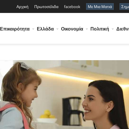
Αρχική
Πρωτοσέλιδα
facebook
Με Μια Ματιά
Σημε
Επικαιρότητα
Ελλάδα
Οικονομία
Πολιτική
Διεθν