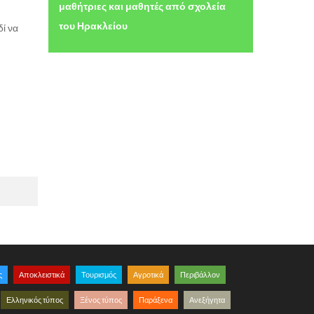
μαθήτριες και μαθητές από σχολεία
του Ηρακλείου
δί να
ς
Αποκλειστικά
Τουρισμός
Αγροτικά
Περιβάλλον
Ελληνικός τύπος
Ξένος τύπος
Παράξενα
Ανεξήγητα