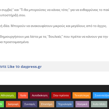
συμβεί;” και “Τι θα μπορούσες να κάνεις τότε;” για να ενθαρρύνεις το παι
ν υποστήριξή σου.
ακή ιδέα. Μπορούν να ανακουφίσουν μικρούς και μεγάλους από το άγχος.
ημιουργήσουν μια λίστα με τις “δουλειές” που πρέπει να κάνουν για την
έρα προετοιμασμένα.
ντε Like το daypress.gr
Αθλητισμός
Υγεία
Αυτοδιοίκηση
Στην πρέσσα
Τα καλύτερα
Συνεντεύξει
δί
Διατροφή
Συνταγές
Επιστήμη
Τεχνολογία
Κοσμικά
Auto-Moto