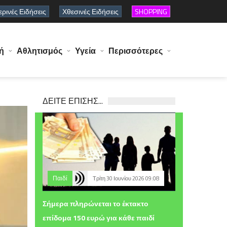
ρινές Ειδήσεις
Χθεσινές Ειδήσεις
SHOPPING
ή
Αθλητισμός
Υγεία
Περισσότερες
ΔΕΙΤΕ ΕΠΙΣΗΣ...
Παιδί
Τρίτη 30 Ιουνίου 2026 09:08
Σήμερα πληρώνεται το έκτακτο
επίδομα 150 ευρώ για κάθε παιδί