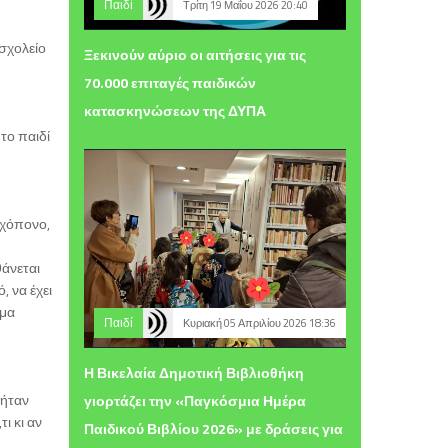
Παιδί
Τρίτη 19 Μαΐου 2026 20:40
 σχολείο
Ξεκινούν αύριο οι αιτήσεις για τις
70.000 επιταγές παιδικών
κατασκηνώσεων της ΔΥΠΑ
το παιδί
αχόπονο,
άνεται
, να έχει
όμα
Παιδί
Κυριακή 05 Απριλίου 2026 18:36
Η Βικελαία Δημοτική Βιβλιοθήκη
 ήταν
γιορτάζει την «Παγκόσμια Ημέρα
ι κι αν
Παιδικού Βιβλίου 2026» με δράσεις για