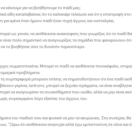
 να κάνουμε για να βοηθήσουμε το παιδί μας;
ά είδη καταλαβαίνεις ότι το καλοκαίρι τελείωσε και ότι η επιστροφή στο
νη για εμένα όταν ήμουν παιδί ήταν πηγή άγχους και νοσταλγίας.
 μπορεί ως γονιός να αισθάνεσαι ανακούφιση που γνωρίζεις ότι το παιδί θα
ο είναι πολύ σημαντικό να αναγνωρίζεις τα σημάδια που φανερώνουν ότι 
ε να το βοηθήσεις όσο το δυνατόν περισσότερο.
 άγχος σωματοποιείται. Μπορεί το παιδί να αισθάνεται πονοκέφαλο, στομ
στομαχικά προβλήματα.
ή τη συμπεριφορά μπορούν επίσης να σηματοδοτήσουν ότι ένα παιδί αισθ
άνουν γκρίνια, tantrums, μπορεί να ξεχνάει πράγματα, να είναι αναβλητικό
πορεί να αναγνωρίσει τα συναισθήματα που νιώθει, αλλά να μην είναι ακ
 χωρίς συγκεκριμένο λόγο εξαιτίας του άγχους του.
ήματα του παιδιού σου και φυσικά να μην τα ακυρώνεις. Στη συνέχεια, θα
ως: “Ξέρω ότι αισθάνεσαι ανησυχία αλλά έχω εμπιστοσύνη σε σένα και ό,τ