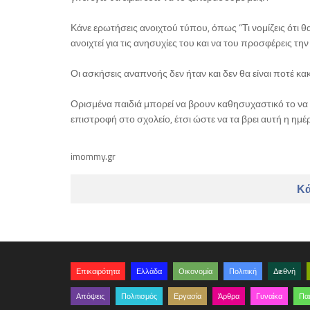
Κάνε ερωτήσεις ανοιχτού τύπου, όπως “Τι νομίζεις ότι θα 
ανοιχτεί για τις ανησυχίες του και να του προσφέρεις τη
Οι ασκήσεις αναπνοής δεν ήταν και δεν θα είναι ποτέ κ
Ορισμένα παιδιά μπορεί να βρουν καθησυχαστικό το να δ
επιστροφή στο σχολείο, έτσι ώστε να τα βρει αυτή η ημ
imommy.gr
Κά
Επικαιρότητα
Ελλάδα
Οικονομία
Πολιτική
Διεθνή
Απόψεις
Πολιτισμός
Εργασία
Άρθρα
Γυναίκα
Παι