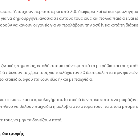
 ιώσεις. Υπάρχουν περισσότεροι από 200 διαφορετικοί ιοί και κρυολογήμα
α να δημιουργηθεί ανοσία σε αυτούς τους ιούς και πολλά παιδιά είναι ιδ
ύν να κάνουν οι γονείς για να προλάβουν την ασθένεια κατά τη διάρκε
αι ζωτικής σημασίας, επειδή απομακρύνει φυσικά τα μικρόβια και τους π
διά πλένουν τα χέρια τους για τουλάχιστον 20 δευτερόλεπτα πριν φάνε έ
 κτοικίδιο, αφού παίξουν έξω ή/και με παιχνίδια.
ς οι ιώσεις και τα κρυολογήματα.Τα παιδιά δεν πρέπει ποτέ να μοιράζοντ
 πιθανό να βάλουν παιχνίδια ή μολύβια στο στόμα τους, τα οποία μπορεί 
ε τους να μην τα δανείζουν ποτέ.
ς διατροφής