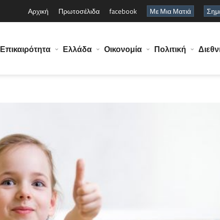
Αρχική
Πρωτοσέλιδα
facebook
Με Μια Ματιά
Σημε
Επικαιρότητα
Ελλάδα
Οικονομία
Πολιτική
Διεθν