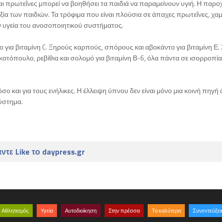
αι πρωτεΐνες μπορεί να βοηθήσει τα παιδιά να παραμείνουν υγιή. Η παρο
εξία των παιδιών. Τα τρόφιμα που είναι πλούσια σε άπαχες πρωτεΐνες, χα
ην υγεία του ανοσοποιητικού συστήματος.
 για βιταμίνη C. Ξηρούς καρπούς, σπόρους και αβοκάντο για βιταμίνη Ε.
κοτόπουλο, ρεβίθια και σολομό για βιταμίνη Β-6, όλα πάντα σε ισορροπία
σο και για τους ενήλικες. Η έλλειψη ύπνου δεν είναι μόνο μια κοινή πηγή
ύστημα.
ντε Like το daypress.gr
Αθλητισμός
Υγεία
Αυτοδιοίκηση
Στην πρέσσα
Τα καλύτερα
Συνεντεύξει