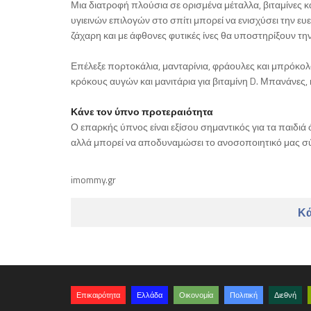
Μια διατροφή πλούσια σε ορισμένα μέταλλα, βιταμίνες κ
υγιεινών επιλογών στο σπίτι μπορεί να ενισχύσει την ευ
ζάχαρη και με άφθονες φυτικές ίνες θα υποστηρίξουν τ
Επέλεξε πορτοκάλια, μανταρίνια, φράουλες και μπρόκολο
κρόκους αυγών και μανιτάρια για βιταμίνη D. Μπανάνες, 
Κάνε τον ύπνο προτεραιότητα
Ο επαρκής ύπνος είναι εξίσου σημαντικός για τα παιδιά ό
αλλά μπορεί να αποδυναμώσει το ανοσοποιητικό μας σ
imommy.gr
Κά
Επικαιρότητα
Ελλάδα
Οικονομία
Πολιτική
Διεθνή