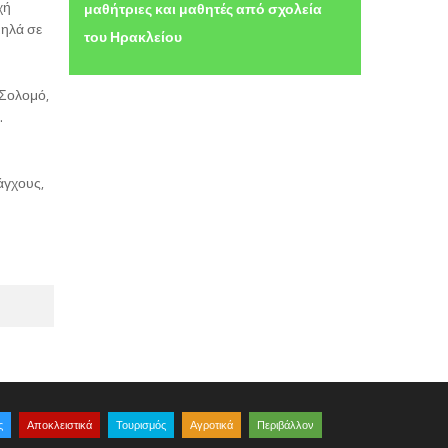
χή
μαθήτριες και μαθητές από σχολεία
μηλά σε
του Ηρακλείου
 Σολομό,
.
 άγχους,
ς
Αποκλειστικά
Τουρισμός
Αγροτικά
Περιβάλλον