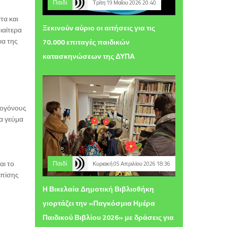
Παιδί
Τρίτη 19 Μαΐου 2026 20:40
τα και
Ξεκινούν αύριο οι αιτήσεις για τις
ιαίτερα
ια της
70.000 επιταγές παιδικών
κατασκηνώσεων της ΔΥΠΑ
αθογόνους
να γεύμα
αι το
Παιδί
Κυριακή 05 Απριλίου 2026 18:36
επίσης
Η Βικελαία Δημοτική Βιβλιοθήκη
γιορτάζει την «Παγκόσμια Ημέρα
Παιδικού Βιβλίου 2026» με δράσεις για