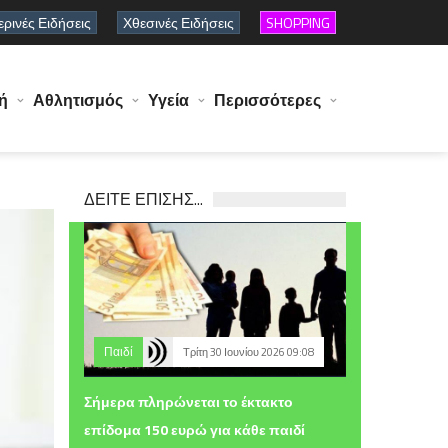
ρινές Ειδήσεις
Χθεσινές Ειδήσεις
SHOPPING
ή
Αθλητισμός
Υγεία
Περισσότερες
ΔΕΙΤΕ ΕΠΙΣΗΣ...
Παιδί
Τρίτη 30 Ιουνίου 2026 09:08
Σήμερα πληρώνεται το έκτακτο
επίδομα 150 ευρώ για κάθε παιδί