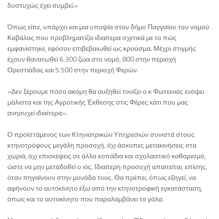
δυστυχώς έχει συμβεί.»
Όπως είπε, υπάρχει και μια υποψία στον δήμο Παγγαίου του νομού
Καβάλας που προβληματίζει ιδιαίτερα σχετικά με το πώς
εμφανίστηκε, εφόσον επιβεβαιωθεί ως κρούσμα. Μέχρι στιγμής
έχουν θανατωθεί 6.300 ζώα στο νομό, 800 στην περιοχή
Ορεστιάδας και 5.500 στην περιοχή Φερών.
«Δεν ξέρουμε πόσο ακόμη θα αυξηθεί τονίζει ο κ Φωτεινιάς ενόψει
μάλιστα και της Αγροτικής Έκθεσης στις Φέρες κάτι που μας
ανησυχεί ιδιαίτερα».
Ο προϊστάμενος των Κτηνιατρικών Υπηρεσιών συνιστά στους
κτηνοτρόφους μεγάλη προσοχή, όχι άσκοπες μετακινήσεις στα
χωριά, όχι επισκέψεις σε άλλα κοπάδια και σχολαστικό καθαρισμό,
ώστε να μην μεταδοθεί ο ιός. Ιδιαίτερη προσοχή απαιτείται, επίσης,
όταν πηγαίνουν στην μονάδα τους. Θα πρέπει, όπως εξηγεί, να
αφήνουν το αυτοκίνητο έξω από την κτηνοτροφική εγκατάσταση,
όπως και το αυτοκίνητο που παραλαμβάνει το γάλα.