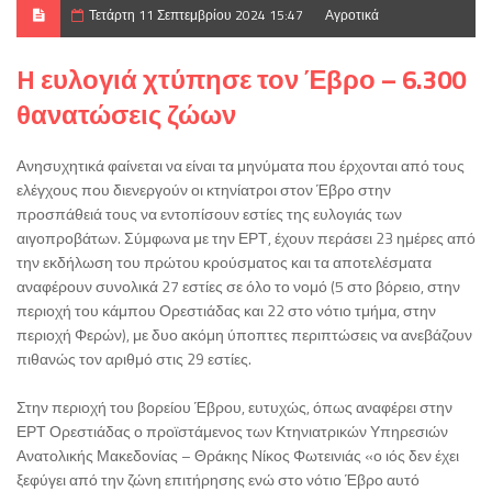
Τετάρτη 11 Σεπτεμβρίου 2024 15:47
Αγροτικά
H ευλογιά χτύπησε τον Έβρο – 6.300
θανατώσεις ζώων
Ανησυχητικά φαίνεται να είναι τα μηνύματα που έρχονται από τους
ελέγχους που διενεργούν οι κτηνίατροι στον Έβρο στην
προσπάθειά τους να εντοπίσουν εστίες της ευλογιάς των
αιγοπροβάτων. Σύμφωνα με την ΕΡΤ, έχουν περάσει 23 ημέρες από
την εκδήλωση του πρώτου κρούσματος και τα αποτελέσματα
αναφέρουν συνολικά 27 εστίες σε όλο το νομό (5 στο βόρειο, στην
περιοχή του κάμπου Ορεστιάδας και 22 στο νότιο τμήμα, στην
περιοχή Φερών), με δυο ακόμη ύποπτες περιπτώσεις να ανεβάζουν
πιθανώς τον αριθμό στις 29 εστίες.
Στην περιοχή του βορείου Έβρου, ευτυχώς, όπως αναφέρει στην
ΕΡΤ Ορεστιάδας ο προϊστάμενος των Κτηνιατρικών Υπηρεσιών
Ανατολικής Μακεδονίας – Θράκης Νίκος Φωτεινιάς «ο ιός δεν έχει
ξεφύγει από την ζώνη επιτήρησης ενώ στο νότιο Έβρο αυτό