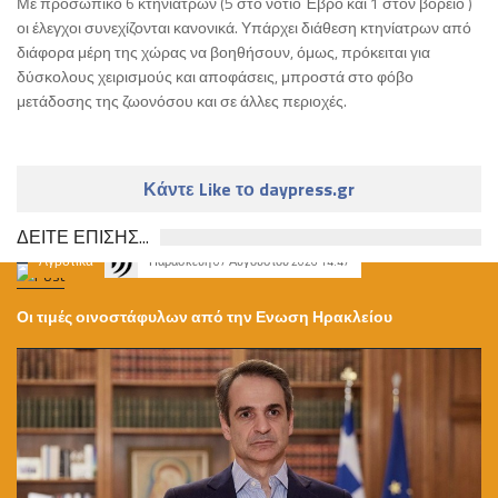
Με προσωπικό 6 κτηνιάτρων (5 στο νότιο Έβρο και 1 στον βόρειο )
οι έλεγχοι συνεχίζονται κανονικά. Υπάρχει διάθεση κτηνίατρων από
διάφορα μέρη της χώρας να βοηθήσουν, όμως, πρόκειται για
δύσκολους χειρισμούς και αποφάσεις, μπροστά στο φόβο
μετάδοσης της ζωονόσου και σε άλλες περιοχές.
Κάντε Like το daypress.gr
ΔΕΙΤΕ ΕΠΙΣΗΣ...
Αγροτικά
Παρασκευή 07 Αυγούστου 2026 14:47
Οι τιμές οινοστάφυλων από την Ενωση Ηρακλείου