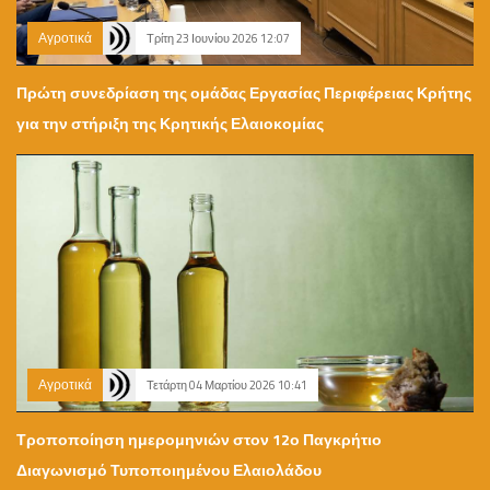
Αγροτικά
Τρίτη 23 Ιουνίου 2026 12:07
Πρώτη συνεδρίαση της ομάδας Εργασίας Περιφέρειας Κρήτης
για την στήριξη της Κρητικής Ελαιοκομίας
Αγροτικά
Τετάρτη 04 Μαρτίου 2026 10:41
Τροποποίηση ημερομηνιών στον 12ο Παγκρήτιο
Διαγωνισμό Τυποποιημένου Ελαιολάδου