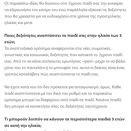
Οι παρακάτω ιδέες θα δώσουν στο 3χρονο παιδί σας την ευκαιρία
να εξερευνήσει τον κόσμο του ενώ παράλληλα εξασκεί τις δεξιότητες
που θα χρειαστεί για να ευδοκιμήσει στα χρόνια της προσχολικής
ηλικίας και μετά.
Ποιες δεξιότητες αναπτύσσει το παιδί σας στην ηλικία των 3
ετών;
Τα αναπτυξιακά ορόσημα αναφέρονται στις νέες σωματικές,
γνωστικές και κοινωνικές δεξιότητες που κατακτά το 3χρονο παιδί
σας. Από το να κάνει ατελείωτες ερωτήσεις «γιατί» μέχρι το να βάλει
μόνο του το παντελόνι ή το μπουφάν του, αυτοί οι δείκτες είναι ένας
τρόπος καταλάβετε πώς αναπτύσσεται το παιδί σας.
Να έχετε κατά νου ότι δεν πρόκειται για ανταγωνισμό, όμως. Κάθε
παιδί αναπτύσσεται με τον δικό του ρυθμό και τα παρακατω
ορόσημα μπορεί να διαφέρουν από παιδί σε παιδί. Κανένα (παιδί)
δεν μπορεί να κατακτήσει όλες τις δεξιότητες ταυτόχρονα.
Τι μπορούν λοιπόν να κάνουν τα περισσότερα παιδιά 3 ετών
σε αυτή την ηλικία;