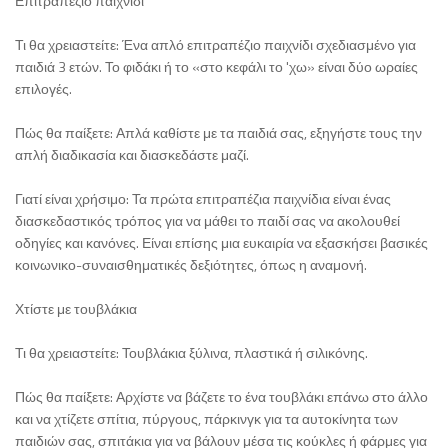
Επιτραπέζιο παιχνίδι
Τι θα χρειαστείτε: Ένα απλό επιτραπέζιο παιχνίδι σχεδιασμένο για
παιδιά 3 ετών. Το φιδάκι ή το «στο κεφάλι το 'χω» είναι δύο ωραίες
επιλογές.
Πώς θα παίξετε: Απλά καθίστε με τα παιδιά σας, εξηγήστε τους την
απλή διαδικασία και διασκεδάστε μαζί.
Γιατί είναι χρήσιμο: Τα πρώτα επιτραπέζια παιχνίδια είναι ένας
διασκεδαστικός τρόπος για να μάθει το παιδί σας να ακολουθεί
οδηγίες και κανόνες. Είναι επίσης μια ευκαιρία να εξασκήσει βασικές
κοινωνικο-συναισθηματικές δεξιότητες, όπως η αναμονή.
Χτίστε με τουβλάκια
Τι θα χρειαστείτε: Τουβλάκια ξύλινα, πλαστικά ή σιλικόνης.
Πώς θα παίξετε: Αρχίστε να βάζετε το ένα τουβλάκι επάνω στο άλλο
και να χτίζετε σπίτια, πύργους, πάρκινγκ για τα αυτοκίνητα των
παιδιών σας, σπιτάκια για να βάλουν μέσα τις κούκλες ή φάρμες για