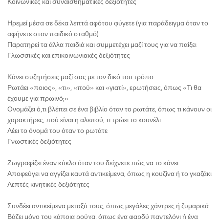
Κοινωνικές και συναισθηματικές δεξιότητες
Ηρεμεί μέσα σε δέκα λεπτά αφότου φύγετε (για παράδειγμα όταν το
αφήνετε στον παιδικό σταθμό)
Παρατηρεί τα άλλα παιδιά και συμμετέχει μαζί τους για να παίξει
Γλωσσικές και επικοινωνιακές δεξιότητες
Κάνει συζητήσεις μαζί σας με τον δικό του τρόπο
Ρωτάει «ποιος», «τι», «πού» και «γιατί», ερωτήσεις, όπως «Τι θα
έχουμε για πρωινό;»
Ονομάζει ό,τι βλέπει σε ένα βιβλίο όταν το ρωτάτε, όπως τι κάνουν οι
χαρακτήρες, πού είναι η αλεπού, τι τρώει το κουνέλι
Λέει το όνομά του όταν το ρωτάτε
Γνωστικές δεξιότητες
Ζωγραφίζει έναν κύκλο όταν του δείχνετε πώς να το κάνει
Αποφεύγει να αγγίζει καυτά αντικείμενα, όπως η κουζίνα ή το γκαζάκι
Λεπτές κινητικές δεξιότητες
Συνδέει αντικείμενα μεταξύ τους, όπως μεγάλες χάντρες ή ζυμαρικά
Βάζει μόνο του κάποια ρούχα, όπως ένα φαρδύ παντελόνι ή ένα