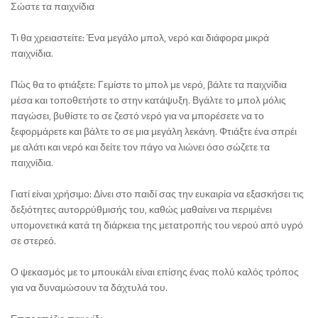
Σώστε τα παιχνίδια
Τι θα χρειαστείτε: Ένα μεγάλο μπολ, νερό και διάφορα μικρά
παιχνίδια.
Πώς θα το φτιάξετε: Γεμίστε το μπολ με νερό, βάλτε τα παιχνίδια
μέσα και τοποθετήστε το στην κατάψυξη. Βγάλτε το μπολ μόλις
παγώσει, βυθίστε το σε ζεστό νερό για να μπορέσετε να το
ξεφορμάρετε και βάλτε το σε μια μεγάλη λεκάνη. Φτιάξτε ένα σπρέι
με αλάτι και νερό και δείτε τον πάγο να λιώνει όσο σώζετε τα
παιχνίδια.
Γιατί είναι χρήσιμο: Δίνει στο παιδί σας την ευκαιρία να εξασκήσει τις
δεξιότητες αυτορρύθμισής του, καθώς μαθαίνει να περιμένει
υπομονετικά κατά τη διάρκεια της μετατροπής του νερού από υγρό
σε στερεό.
Ο ψεκασμός με το μπουκάλι είναι επίσης ένας πολύ καλός τρόπος
για να δυναμώσουν τα δάχτυλά του.