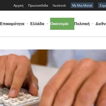
Αρχική
Πρωτοσέλιδα
facebook
Με Μια Ματιά
Σημε
Επικαιρότητα
Ελλάδα
Οικονομία
Πολιτική
Διεθν