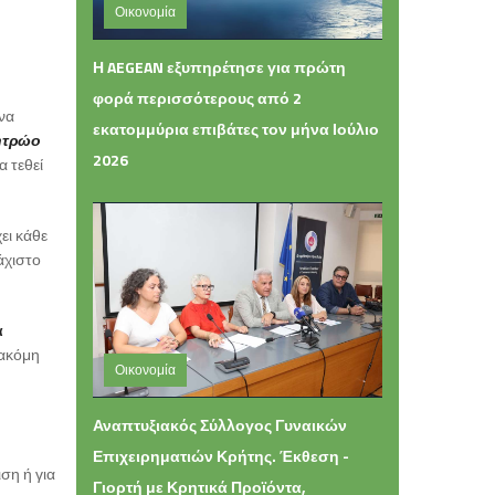
Οικονομία
Πέμπτη 06 Αυγούστου 2026 13:42
Η AEGEAN εξυπηρέτησε για πρώτη
φορά περισσότερους από 2
 να
εκατομμύρια επιβάτες τον μήνα Ιούλιο
ητρώο
2026
α τεθεί
ει κάθε
άχιστο
ά
 ακόμη
Οικονομία
Τετάρτη 05 Αυγούστου 2026 16:49
Αναπτυξιακός Σύλλογος Γυναικών
Επιχειρηματιών Κρήτης. Έκθεση -
ση ή για
Γιορτή με Κρητικά Προϊόντα,