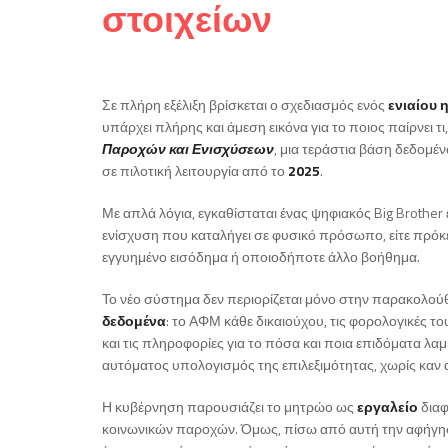
στοιχείων
Σε πλήρη εξέλιξη βρίσκεται ο σχεδιασμός ενός
ενιαίου 
υπάρχει πλήρης και άμεση εικόνα για το ποιος παίρνει τι
Παροχών και Ενισχύσεων
, μια τεράστια βάση δεδομέ
σε πιλοτική λειτουργία από το
2025
.
Με απλά λόγια, εγκαθίσταται ένας ψηφιακός Big Brother
ενίσχυση που καταλήγει σε φυσικό πρόσωπο, είτε πρόκειτα
εγγυημένο εισόδημα ή οποιοδήποτε άλλο βοήθημα.
Το νέο σύστημα δεν περιορίζεται μόνο στην παρακολο
δεδομένα
: το ΑΦΜ κάθε δικαιούχου, τις φορολογικές το
και τις πληροφορίες για το πόσα και ποια επιδόματα λαμ
αυτόματος υπολογισμός της επιλεξιμότητας, χωρίς καν 
Η κυβέρνηση παρουσιάζει το μητρώο ως
εργαλείο
διαφ
κοινωνικών παροχών. Όμως, πίσω από αυτή την αφήγηση 