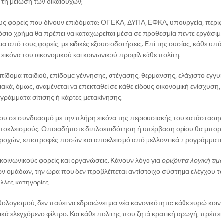
 τη μείωση των δικαιούχων;
ς φορείς που δίνουν επιδόματα: ΟΠΕΚΑ, ΔΥΠΑ, ΕΦΚΑ, υπουργεία, περιφ
όσιο χρήμα θα πρέπει να καταχωρείται μέσα σε προθεσμία πέντε εργάσι
μα από τους φορείς, με ειδικές εξουσιοδοτήσεις. Επί της ουσίας, κάθε υ
α εικόνα του οικονομικού και κοινωνικού προφίλ κάθε πολίτη.
 επίδομα παιδιού, επίδομα γέννησης, στέγασης, θέρμανσης, ελάχιστο εγγ
ιακά, όμως, αναμένεται να επεκταθεί σε κάθε είδους οικονομική ενίσχυση
γράμματα σίτισης ή κάρτες μετακίνησης.
ου σε συνδυασμό με την πλήρη εικόνα της περιουσιακής του κατάσταση
 αποκλεισμούς. Οποιαδήποτε διπλοεπιδότηση ή υπέρβαση ορίου θα μπορ
αροχών, επιστροφές ποσών και αποκλεισμό από μελλοντικά προγράμματ
 κοινωνικούς φορείς και οργανώσεις. Κάνουν λόγο για
οριζόντια λογική τι
ν ομάδων, την ώρα που δεν προβλέπεται αντίστοιχο σύστημα ελέγχου 
λλες κατηγορίες.
ολογισμού, δεν παύει να εδραιώνει μια νέα κανονικότητα: κάθε ευρώ κοι
κά ελεγχόμενο φίλτρο. Και κάθε πολίτης που ζητά κρατική αρωγή, πρέπ