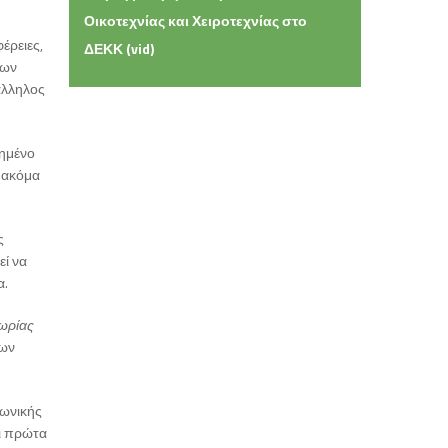
Οικοτεχνίας και Χειροτεχνίας στο
έρειες,
ΔΕΚΚ (vid)
μων
πάλληλος
υημένο
, ακόμα
ς
εί να
α.
μωρίας
των
νωνικής
ει πρώτα