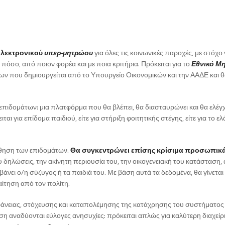
ηλεκτρονικού
υπερ-μητρώου
για όλες τις κοινωνικές παροχές, με στόχο
, πόσο, από ποιον φορέα και με ποια κριτήρια. Πρόκειται για το
Εθνικό Μ
νων που δημιουργείται από το Υπουργείο Οικονομικών και την ΑΑΔΕ και θ
 επιδομάτων: μια πλατφόρμα που θα βλέπει, θα διασταυρώνει και θα ελέγχ
ι για επίδομα παιδιού, είτε για στήριξη φοιτητικής στέγης, είτε για το ελ
ύθηση των επιδομάτων.
Θα συγκεντρώνει επίσης κρίσιμα προσωπικ
υ δηλώσεις, την ακίνητη περιουσία του, την οικογενειακή του κατάσταση,
βάνει ο/η σύζυγος ή τα παιδιά του. Με βάση αυτά τα δεδομένα, θα γίνεται
αίτηση από τον πολίτη.
άνειας, στόχευσης και καταπολέμησης της κατάχρησης του συστήματος
αναδύονται εύλογες ανησυχίες: πρόκειται απλώς για καλύτερη διαχείρι