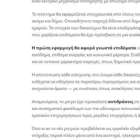
έναν κεντρικό μηχανισμό επιτήρησης με απώτερο στόχο
Το σύστημα θα εφαρμόζεται υποχρεωτικά από όλους του
ακόμα και δήμοι. Οποιαδήποτε παροχή δίδεται από δημ
ημερών. Τα στοιχεία των δικαιούχων θα είναι επεξεργάσι
που χειρίζεται επιδόματα θα έχει πρόσβαση σε μια ενιαί
Η πρώτη εφαρμογή θα αφορά γνωστά επιδόματα
:
εισόδημα, επίδομα ανεργίας και κοινωνικό μέρισμα. Σταδ
και σε τοπικού χαρακτήρα παροχές, όπως δημοτικά προ
Η αποτύπωση κάθε ενίσχυσης στο όνομα κάθε δικαιούχ
ενδέχεται να οδηγήσει σε περαιτέρω περιορισμούς και
ανιχνεύεται άμεσα — με συνέπειες όπως ανακλήσεις π
Αναμενόμενα, το μέτρο έχει προκαλέσει
αντιδράσεις
σε
και
συστηματικό φακέλωμα
των πιο αδύναμων κοινωνικώ
κρατικών επιχορηγήσεων προς μεγάλες επιχειρήσεις ή ά
Όσο κι αν το νέο μητρώο προβάλλεται ως εργαλείο εξορθ
στήριξης περνά πλέον μέσα από ένα αυστηρό, ηλεκτρονι