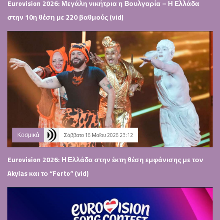
Eurovision 2026: Μεγάλη νικήτρια η Βουλγαρία – Η Ελλάδα
στην 10η θέση με 220 βαθμούς (vid)
Κοσμικά
Σάββατο 16 Μαΐου 2026 23:12
Eurovision 2026: Η Ελλάδα στην έκτη θέση εμφάνισης με τον
Akylas και το “Ferto” (vid)