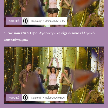
Κοσμικά
Κυριακή 17 Μαΐου 2026 17:45
Eurovision 2026: Η βουλγαρική νίκη είχε έντονο ελληνικό
«αποτύπωμα»
Κοσμικά
Κυριακή 17 Μαΐου 2026 03:26