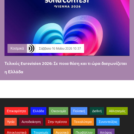
Κοσμικά
Σάββατο 16 Μαΐου 2026 10:37
Τελικός Eurovision 2026: Σε ποια θέση και τι ώρα διαγωνίζεται
η Ελλάδα
Επικαιρότητα
Ελλάδα
Οικονομία
Πολιτική
Διεθνή
Αθλητισμός
Υγεία
Αυτοδιοίκηση
Στην πρέσσα
Τα καλύτερα
Συνεντεύξεις
Αποκλειστικά
Τουρισμός
Αγροτικά
Περιβάλλον
Απόψεις