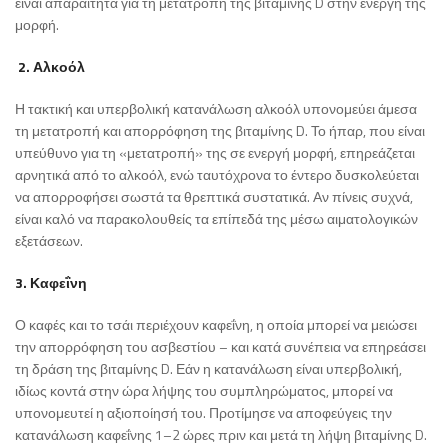
είναι απαραίτητα για τη μετατροπή της βιταμίνης D στην ενεργή της
μορφή.
2. Αλκοόλ
Η τακτική και υπερβολική κατανάλωση αλκοόλ υπονομεύει άμεσα
τη μετατροπή και απορρόφηση της βιταμίνης D. Το ήπαρ, που είναι
υπεύθυνο για τη «μετατροπή» της σε ενεργή μορφή, επηρεάζεται
αρνητικά από το αλκοόλ, ενώ ταυτόχρονα το έντερο δυσκολεύεται
να απορροφήσει σωστά τα θρεπτικά συστατικά. Αν πίνεις συχνά,
είναι καλό να παρακολουθείς τα επίπεδά της μέσω αιματολογικών
εξετάσεων.
3. Καφεΐνη
Ο καφές και το τσάι περιέχουν καφεΐνη, η οποία μπορεί να μειώσει
την απορρόφηση του ασβεστίου – και κατά συνέπεια να επηρεάσει
τη δράση της βιταμίνης D. Εάν η κατανάλωση είναι υπερβολική,
ιδίως κοντά στην ώρα λήψης του συμπληρώματος, μπορεί να
υπονομευτεί η αξιοποίησή του. Προτίμησε να αποφεύγεις την
κατανάλωση καφεΐνης 1–2 ώρες πριν και μετά τη λήψη βιταμίνης D.