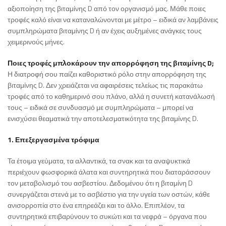
αξιοποίηση της βιταμίνης D από τον οργανισμό μας. Μάθε ποιες
τροφές καλό είναι να καταναλώνονται με μέτρο – ειδικά αν λαμβάνεις
συμπληρώματα βιταμίνης D ή αν έχεις αυξημένες ανάγκες τους
χειμερινούς μήνες.
Ποιες τροφές μπλοκάρουν την απορρόφηση της βιταμίνης D;
Η διατροφή σου παίζει καθοριστικό ρόλο στην απορρόφηση της
βιταμίνης D. Δεν χρειάζεται να αφαιρέσεις τελείως τις παρακάτω
τροφές από το καθημερινό σου πλάνο, αλλά η συνετή κατανάλωσή
τους – ειδικά σε συνδυασμό με συμπληρώματα – μπορεί να
ενισχύσει θεαματικά την αποτελεσματικότητα της βιταμίνης D.
1. Επεξεργασμένα τρόφιμα
Τα έτοιμα γεύματα, τα αλλαντικά, τα σνακ και τα αναψυκτικά
περιέχουν φωσφορικά άλατα και συντηρητικά που διαταράσσουν
τον μεταβολισμό του ασβεστίου. Δεδομένου ότι η βιταμίνη D
συνεργάζεται στενά με το ασβέστιο για την υγεία των οστών, κάθε
ανισορροπία στο ένα επηρεάζει και το άλλο. Επιπλέον, τα
συντηρητικά επιβαρύνουν το συκώτι και τα νεφρά – όργανα που