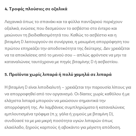
4. Τροφές πλούσιες σε οξαλικά
Λαχανικά όπως το σπανάκι και τα φύλλα παντζαριού περιέχουν
οξαλικά, ενώσεις που δεσμεύουν το ασβέστιο στο έντερο και
μειώνουν τη βιοδιαθεσιμότητά του. Καθώς το ασβέστιο και η
βιταμίνη D λειτουργούν σε συνέργεια, η μειωμένη απορρόφηση του
πρώτου επηρεάζει την αποδοτικότητα της δεύτερης. Δεν χρειάζεται
να τα αποκλείσεις από το μενού σου – απλώς φρόντισε να μην τα
καταναλώνεις ταυτόχρονα με πηγές βιταμίνης D ή ασβεστίου.
5. Προϊόντα χωρίς λιπαρά ή πολύ χαμηλά σε λιπαρά
Η βιταμίνη D είναι λιποδιαλυτή – χρειάζεται την παρουσία λίπους για
να απορροφηθεί από τον οργανισμό. Οι δίαιτες χωρίς καθόλου ή με
ελάχιστα λιπαρά μπορούν να μειώσουν σημαντικά την
απορρόφησή της. Αν λαμβάνεις συμπληρώματα ή καταναλώνεις
εμπλουτισμένα τρόφιμα (π.χ. γάλα ή χυμούς με βιταμίνη D),
συνδύασέ τα με μια μικρή ποσότητα υγιών λιπαρών όπως
ελαιόλαδο, ξηρούς καρπούς ή αβοκάντο για μέγιστη απόδοση.