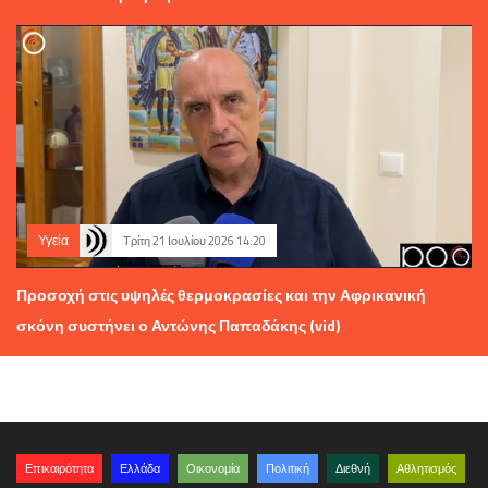
Υγεία
Τρίτη 21 Ιουλίου 2026 14:20
Προσοχή στις υψηλές θερμοκρασίες και την Αφρικανική
σκόνη συστήνει ο Αντώνης Παπαδάκης (vid)
Επικαιρότητα
Ελλάδα
Οικονομία
Πολιτική
Διεθνή
Αθλητισμός