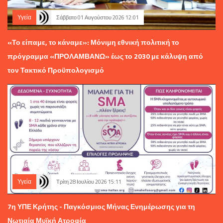
Υγεία
Σάββατο 01 Αυγούστου 2026 12:01
«Το είπαμε, το κάναμε»: Μόνιμη εθνική πολιτική το
πρόγραμμα «ΠΡΟΛΑΜΒΑΝΩ» έως το 2030 με κάλυψη από
τον Τακτικό Προϋπολογισμό
Υγεία
Τρίτη 28 Ιουλίου 2026 15:11
7η ΥΠΕ Κρήτης - Παγκόσμιος Μήνας Ενημέρωσης για τη
Νωτιαία Μυϊκή Ατροφία