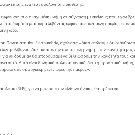
σαν επίσης ένα τεστ αξιολόγησης διάθεσης.
εμφάνισαν πιο ενισχυμένη μνήμη σε σύγκριση με εκείνους που είχαν βρε
όνο στο δωμάτιο με άρωμα λεβάντας εμφάνισαν αυξημένη ηρεμία, με μείω
ομένη ώρα.
του Πανεπιστημίου Northumbria, σχολίασε: «Διαπιστώσαμε ότι οι άνθρωπο
 δεντρολίβανου. Δοκιμάσαμε την προοπτική μνήμη – την ικανότητά μας 
, για να δούμε αν θα μπορούσαμε να βελτιώσουμε την ικανότητά τους και
ει αυτό. Αυτό είναι δυνητικά πολύ σημαντικό, διότι η προοπτική μνήμη, 
φάρμακά σας σε συγκεκριμένες ώρες της ημέρας».
λείου (NHS), για να μειώσετε τον κίνδυνο άνοιας, θα πρέπει να:
επίπεδα