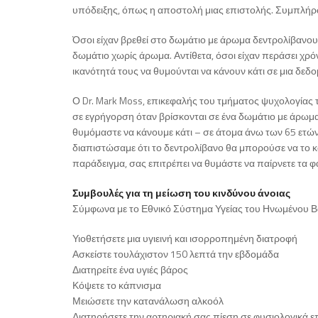
υπόδειξης, όπως η αποστολή μιας επιστολής. Συμπλήρω
Όσοι είχαν βρεθεί στο δωμάτιο με άρωμα δεντρολίβανου 
δωμάτιο χωρίς άρωμα. Αντίθετα, όσοι είχαν περάσει χρ
ικανότητά τους να θυμούνται να κάνουν κάτι σε μια δεδ
Ο Dr. Mark Moss, επικεφαλής του τμήματος ψυχολογίας 
σε εγρήγορση όταν βρίσκονται σε ένα δωμάτιο με άρωμα
θυμόμαστε να κάνουμε κάτι – σε άτομα άνω των 65 ετών
διαπιστώσαμε ότι το δεντρολίβανο θα μπορούσε να το κάν
παράδειγμα, σας επιτρέπει να θυμάστε να παίρνετε τα 
Συμβουλές για τη μείωση του κινδύνου άνοιας
Σύμφωνα με το Εθνικό Σύστημα Υγείας του Ηνωμένου Βασι
Υιοθετήσετε μια υγιεινή και ισορροπημένη διατροφή
Ασκείστε τουλάχιστον 150 λεπτά την εβδομάδα
Διατηρείτε ένα υγιές βάρος
Κόψετε το κάπνισμα
Μειώσετε την κατανάλωση αλκοόλ
Διατηρήσετε την αρτηριακή σας πίεση σε φυσιολογικά 