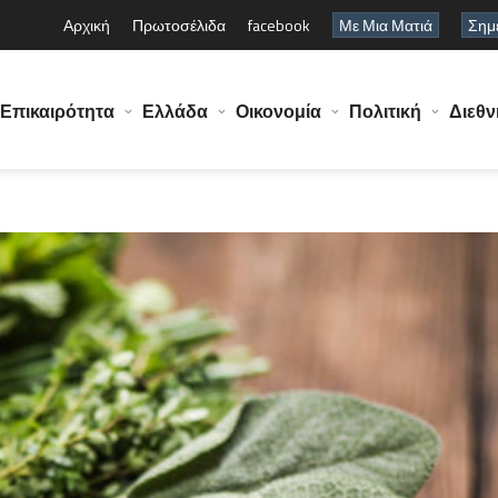
Αρχική
Πρωτοσέλιδα
facebook
Με Μια Ματιά
Σημε
Επικαιρότητα
Ελλάδα
Οικονομία
Πολιτική
Διεθν