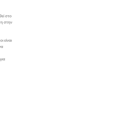
θεί στο
ση στην
ι είναι
να
για