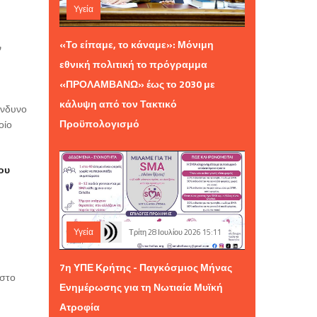
Υγεία
Σάββατο 01 Αυγούστου 2026 12:01
«Το είπαμε, το κάναμε»: Μόνιμη
ν
εθνική πολιτική το πρόγραμμα
«ΠΡΟΛΑΜΒΑΝΩ» έως το 2030 με
κάλυψη από τον Τακτικό
ίνδυνο
Προϋπολογισμό
οίο
ου
Υγεία
Τρίτη 28 Ιουλίου 2026 15:11
7η ΥΠΕ Κρήτης - Παγκόσμιος Μήνας
 στο
Ενημέρωσης για τη Νωτιαία Μυϊκή
Ατροφία