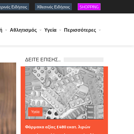
ρινές Ειδήσεις
Χθεσινές Ειδήσεις
SHOPPING
ή
Αθλητισμός
Υγεία
Περισσότερες
ΔΕΙΤΕ ΕΠΙΣΗΣ...
Υγεία
Σάββατο 08 Αυγούστου 2026 12:11
Φάρμακα αξίας £480 εκατ. λιρών