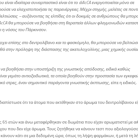
υ είναι ιδιαίτερα συναρπαστικό είναι ότι το diAcCA ενεργοποιείται μόνο σε
ύσε να ελαχιστοποιήσει τις παρενέργειες. Μέχρι στιγμής, μελέτες σε ποντί
βελτιώσεις – αυξάνοντας τις ελπίδες ότι οι δοκιμές σε ανθρώπους θα μπο
το diAcCA θα μπορούσε να βοηθήσει στη θεραπεία άλλων φλεγμονωδών κατασ
ι η νόσος του Πάρκινσον.
ρχει επίσης στο δεντρολίβανο και το φασκόμηλο, θα μπορούσε να βελτιώσε
οηθά στην πρόληψη της διάσπασης της ακετυλοχολίνης, μιας χημικής ουσία
 να βοηθήσει στην υποστήριξη της γνωστικής απόδοσης, ειδικά καθώς
ναι γεμάτο αντιοξειδωτικά, τα οποία βοηθούν στην προστασία των εγκεφα
ικό στρες, έναν σημαντικό παράγοντα γνωστικής έκπτωσης
, είπε η ειδικός.
διαπίστωσε ότι τα άτομα που εκτέθηκαν στο άρωμα του δεντρολίβανου ε
ας 65 ετών και άνω μεταφέρθηκαν σε δωμάτια που είχαν αρωματιστεί με αι
γχου που δεν είχε άρωμα. Τους ζητήθηκε να κάνουν τεστ που αξιολογούσ
 κάνουν κάτι σε μια δεδομένη ώρα, όπως τη λήψη φαρμάκων, ή μετά τη λ