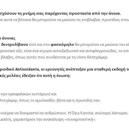
ισχύσουν τη μνήμη σας παρέχοντας προστασία από την άνοια.
ε αυτά τα βότανα θα μπορούσε να μειώσει τις επιβλαβείς πρωτεΐνες στο
ο άνοιας
ο
δεντρολίβανο
όσο και στο
φασκόμηλο
θα μπορούσε να μειώσει τον κ
νοσικό οξύ, είναι ένα ισχυρό αντιοξειδωτικό και αντιφλεγμονώδες, το οπ
βλάβες, όπως αυτές που συνδέονται με τη νόσο Αλτσχάιμερ.
ιοδικό Antioxidants, οι ερευνητές ανέπτυξαν μια σταθερή εκδοχή τ
ές μελέτες έδειξαν ότι αυτή η ένωση:
 των εγκεφαλικών κυττάρων) και
Αλτσχάιμερ, όπως το αμυλοειδές-βήτα και η πρωτεΐνη ταυ.
υνέχεια να δοκιμαστεί σε ανθρώπους. Η Dipa Kamdar, ανώτερη λέκτορας
η μελέτη, χαρακτήρισε την ανακάλυψη «συναρπαστική».