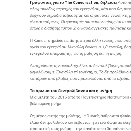
Γράφοντας για το The Conversation, δήλωσε
:
Αυτό πο
φλεγμονώδεις περιοχές του εγκεφάλου, κάτι που θα μπορο
δείχνουν σημάδια τοξικότητας και σημαντικές γνωστικές 
είναι οι επόμενες. Οι ερευνητές πιστεύουν επίσης ότι 
όπως ο διαβήτης τύπου 2, οι καρδιαγγειακές παθήσεις κα
Η Kamdar σημείωσε επίσης ότι
μια άλλη ένωση, που υπά
υγεία του εγκεφάλου. Μια άλλη ένωση, η 1,8-κινεόλη, β
εγκεφάλου απαραίτητης για τη μάθηση και τη μνήμη.
Διατηρώντας την ακετυλοχολίνη, το δεντρολίβανο μπορεί
μεγαλώνουμε. Ένα άλλο πλεονέκτημα; Το δεντρολίβανο εί
κυττάρων από βλάβες που προκαλούνται από το οξειδωτ
Το άρωμα του δεντρολίβανου και η μνήμη
Μια μελέτη του 2016 από το Πανεπιστήμιο Northumbria 
βελτιωμένη μνήμη.
Ως μέρος αυτής της μελέτης, 150 υγιείς άνθρωποι ηλικί
έλαια δεντρολίβανου και λεβάντας ή σε ένα δωμάτιο ελέ
προοπτική τους μνήμη – την ικανότητα να θυμούνται να