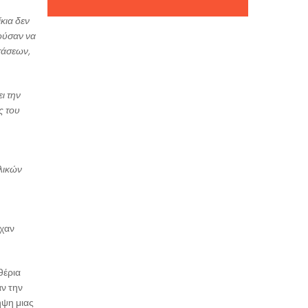
κια δεν
ρούσαν να
τάσεων,
ι την
ς του
λικών
ίχαν
θέρια
αν την
ήψη μιας