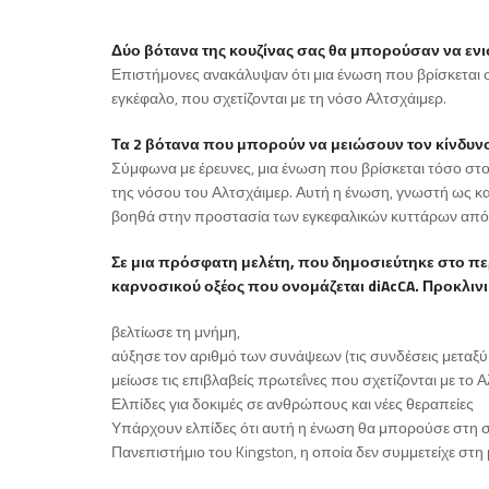
Δύο βότανα της κουζίνας σας θα μπορούσαν να εν
Επιστήμονες ανακάλυψαν ότι μια ένωση που βρίσκεται σ
εγκέφαλο, που σχετίζονται με τη νόσο Αλτσχάιμερ.
Τα 2 βότανα που μπορούν να μειώσουν τον κίνδυν
Σύμφωνα με έρευνες, μια ένωση που βρίσκεται τόσο στ
της νόσου του Αλτσχάιμερ. Αυτή η ένωση, γνωστή ως καρ
βοηθά στην προστασία των εγκεφαλικών κυττάρων από 
Σε μια πρόσφατη μελέτη, που δημοσιεύτηκε στο περ
καρνοσικού οξέος που ονομάζεται diAcCA. Προκλινικ
βελτίωσε τη μνήμη,
αύξησε τον αριθμό των συνάψεων (τις συνδέσεις μεταξύ
μείωσε τις επιβλαβείς πρωτεΐνες που σχετίζονται με το 
Ελπίδες για δοκιμές σε ανθρώπους και νέες θεραπείες
Υπάρχουν ελπίδες ότι αυτή η ένωση θα μπορούσε στη σ
Πανεπιστήμιο του Kingston, η οποία δεν συμμετείχε στ