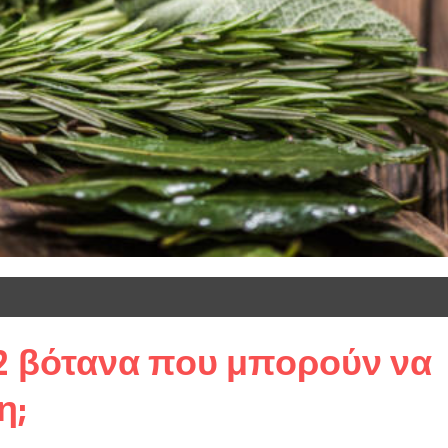
α 2 βότανα που μπορούν να
η;